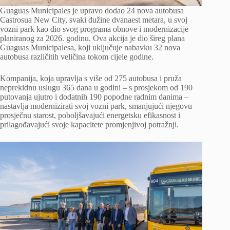
Guaguas Municipales je upravo dodao 24 nova autobusa
Castrosua New City, svaki dužine dvanaest metara, u svoj
vozni park kao dio svog programa obnove i modernizacije
planiranog za 2026. godinu. Ova akcija je dio šireg plana
Guaguas Municipalesa, koji uključuje nabavku 32 nova
autobusa različitih veličina tokom cijele godine.
Kompanija, koja upravlja s više od 275 autobusa i pruža
neprekidnu uslugu 365 dana u godini – s prosjekom od 190
putovanja ujutro i dodatnih 190 popodne radnim danima –
nastavlja modernizirati svoj vozni park, smanjujući njegovu
prosječnu starost, poboljšavajući energetsku efikasnost i
prilagođavajući svoje kapacitete promjenjivoj potražnji.