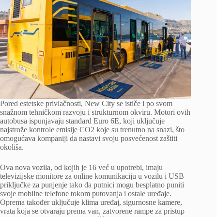
Pored estetske privlačnosti, New City se ističe i po svom
snažnom tehničkom razvoju i strukturnom okviru. Motori ovih
autobusa ispunjavaju standard Euro 6E, koji uključuje
najstrože kontrole emisije CO2 koje su trenutno na snazi, što
omogućava kompaniji da nastavi svoju posvećenost zaštiti
okoliša.
Ova nova vozila, od kojih je 16 već u upotrebi, imaju
televizijske monitore za online komunikaciju u vozilu i USB
priključke za punjenje tako da putnici mogu besplatno puniti
svoje mobilne telefone tokom putovanja i ostale uređaje.
Oprema također uključuje klima uređaj, sigurnosne kamere,
vrata koja se otvaraju prema van, zatvorene rampe za pristup