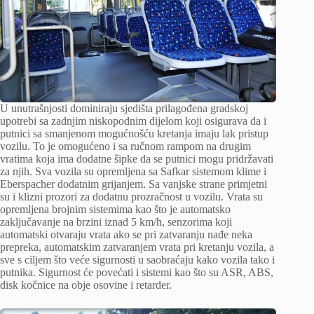
U unutrašnjosti dominiraju sjedišta prilagođena gradskoj
upotrebi sa zadnjim niskopodnim dijelom koji osigurava da i
putnici sa smanjenom mogućnošću kretanja imaju lak pristup
vozilu. To je omogućeno i sa ručnom rampom na drugim
vratima koja ima dodatne šipke da se putnici mogu pridržavati
za njih. Sva vozila su opremljena sa Safkar sistemom klime i
Eberspacher dodatnim grijanjem. Sa vanjske strane primjetni
su i klizni prozori za dodatnu prozračnost u vozilu. Vrata su
opremljena brojnim sistemima kao što je automatsko
zaključavanje na brzini iznad 5 km/h, senzorima koji
automatski otvaraju vrata ako se pri zatvaranju nađe neka
prepreka, automatskim zatvaranjem vrata pri kretanju vozila, a
sve s ciljem što veće sigurnosti u saobraćaju kako vozila tako i
putnika. Sigurnost će povećati i sistemi kao što su ASR, ABS,
disk kočnice na obje osovine i retarder.