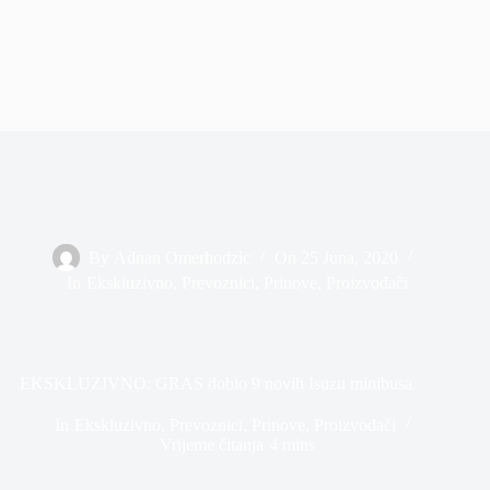
By
Adnan Omerhodzic
On
25 Juna, 2020
In
Ekskluzivno
,
Prevoznici
,
Prinove
,
Proizvođači
EKSKLUZIVNO: GRAS dobio 9 novih Isuzu minibusa
In
Ekskluzivno
,
Prevoznici
,
Prinove
,
Proizvođači
Vrijeme čitanja
4 mins