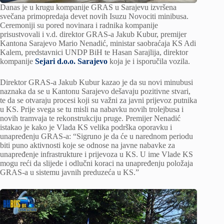
Danas je u krugu kompanije GRAS u Sarajevu izvršena
svečana primopredaja devet novih Isuzu Novociti minibusa.
Ceremoniji su pored novinara i radnika kompanije
prisustvovali i v.d. direktor GRAS-a Jakub Kubur, premijer
Kantona Sarajevo Mario Nenadić, ministar saobraćaja KS Adi
Kalem, predstavnici UNDP BiH te Hasan Sarajlija, direktor
kompanije
Sejari d.o.o. Sarajevo
koja je i isporučila vozila.
Direktor GRAS-a Jakub Kubur kazao je da su novi minubusi
naznaka da se u Kantonu Sarajevo dešavaju pozitivne stvari,
te da se otvaraju procesi koji su važni za javni prijevoz putnika
u KS. Prije svega se tu misli na nabavku novih trolejbusa i
novih tramvaja te rekonstrukciju pruge. Premijer Nenadić
istakao je kako je Vlada KS velika podrška oporavku i
unapređenju GRAS-a: “Sigruno je da će u narednom periodu
biti puno aktivnosti koje se odnose na javne nabavke za
unapređenje infrastrukture i prijevoza u KS. U ime Vlade KS
mogu reći da slijede i odlučni koraci na unapređenju položaja
GRAS-a u sistemu javnih preduzeća u KS.”