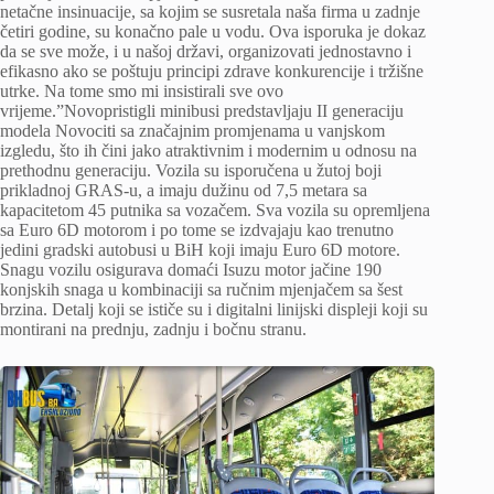
netačne insinuacije, sa kojim se susretala naša firma u zadnje
četiri godine, su konačno pale u vodu. Ova isporuka je dokaz
da se sve može, i u našoj državi, organizovati jednostavno i
efikasno ako se poštuju principi zdrave konkurencije i tržišne
utrke. Na tome smo mi insistirali sve ovo
vrijeme.”Novopristigli minibusi predstavljaju II generaciju
modela Novociti sa značajnim promjenama u vanjskom
izgledu, što ih čini jako atraktivnim i modernim u odnosu na
prethodnu generaciju. Vozila su isporučena u žutoj boji
prikladnoj GRAS-u, a imaju dužinu od 7,5 metara sa
kapacitetom 45 putnika sa vozačem. Sva vozila su opremljena
sa Euro 6D motorom i po tome se izdvajaju kao trenutno
jedini gradski autobusi u BiH koji imaju Euro 6D motore.
Snagu vozilu osigurava domaći Isuzu motor jačine 190
konjskih snaga u kombinaciji sa ručnim mjenjačem sa šest
brzina. Detalj koji se ističe su i digitalni linijski displeji koji su
montirani na prednju, zadnju i bočnu stranu.