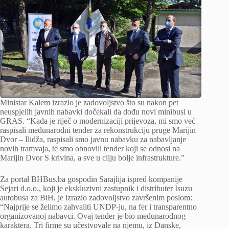
Ministar Kalem izrazio je zadovoljstvo što su nakon pet
neuspjelih javnih nabavki dočekali da dođu novi minibusi u
GRAS. “Kada je riječ o modernizaciji prijevoza, mi smo već
raspisali međunarodni tender za rekonstrukciju pruge Marijin
Dvor – Ilidža, raspisali smo javnu nabavku za nabavljanje
novih tramvaja, te smo obnovili tender koji se odnosi na
Marijin Dvor S krivina, a sve u cilju bolje infrastrukture.”
Za portal BHBus.ba gospodin Sarajlija ispred kompanije
Sejari d.o.o., koji je ekskluzivni zastupnik i distributer Isuzu
autobusa za BiH, je izrazio zadovoljstvo završenim poslom:
“Najprije se želimo zahvaliti UNDP-ju, na fer i transparentno
organizovanoj nabavci. Ovaj tender je bio međunarodnog
karaktera. Tri firme su učestvovale na njemu, iz Danske,