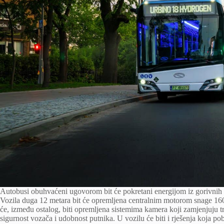
Autobusi obuhvaćeni ugovorom bit će pokretani energijom iz gorivnih će
Vozila duga 12 metara bit će opremljena centralnim motorom snage 16
će, između ostalog, biti opremljena sistemima kamera koji zamjenjuju tr
sigurnost vozača i udobnost putnika. U vozilu će biti i rješenja koja p