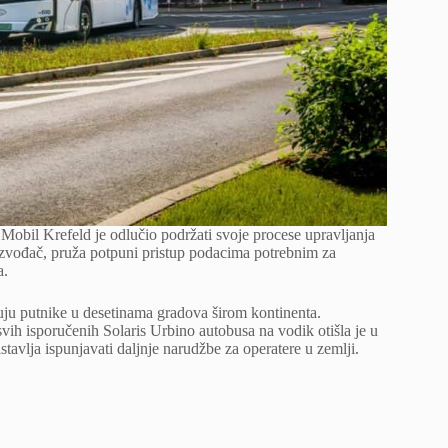
bil Krefeld je odlučio podržati svoje procese upravljanja
izvođač, pruža potpuni pristup podacima potrebnim za
a.
uju putnike u desetinama gradova širom kontinenta.
ih isporučenih Solaris Urbino autobusa na vodik otišla je u
avlja ispunjavati daljnje narudžbe za operatere u zemlji.