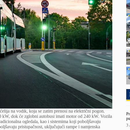
lija na vodik, koja se zatim prenosi na električni pogon.
Pr
0 kW, dok će zglobni autobusi imati motor od 240 kW. Vozila
pu
adicionalna ogledala, kao i sistemima koji poboljšavaju
3 
oboljšavaju pristupačnost, uključujući rampe i namjenska