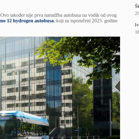
Šk
2
. Ovo također nije prva narudžba autobusa na vodik od ovog
rbino 12 hydrogen autobusa
, koji su isporučeni 2025. godine
Iv
1