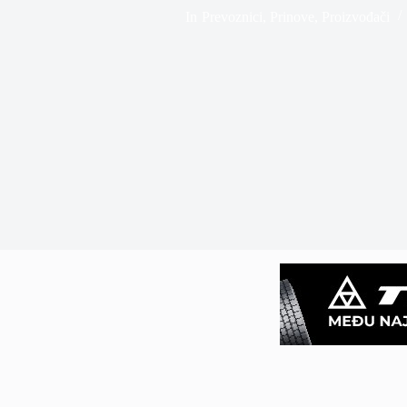
In
Prevoznici
,
Prinove
,
Proizvođači