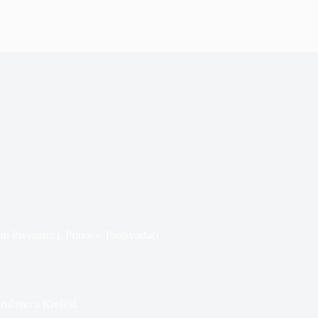
In
Prevoznici
,
Prinove
,
Proizvođači
oručeno u Krefeld