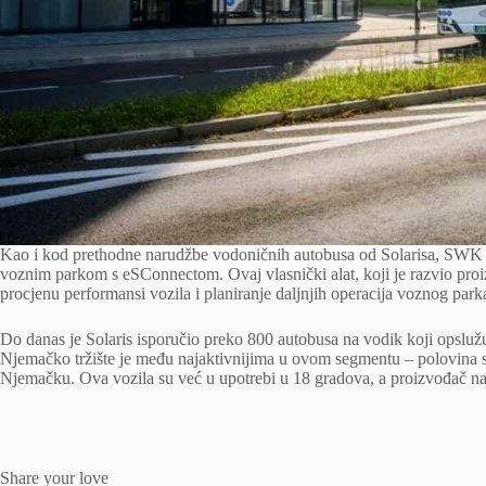
Kao i kod prethodne narudžbe vodoničnih autobusa od Solarisa, SWK Mo
voznim parkom s eSConnectom. Ovaj vlasnički alat, koji je razvio pro
procjenu performansi vozila i planiranje daljnjih operacija voznog park
Do danas je Solaris isporučio preko 800 autobusa na vodik koji opsluž
Njemačko tržište je među najaktivnijima u ovom segmentu – polovina sv
Njemačku. Ova vozila su već u upotrebi u 18 gradova, a proizvođač nast
Share your love