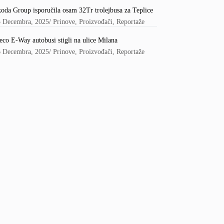
oda Group isporučila osam 32Tr trolejbusa za Teplice
5 Decembra, 2025
/
Prinove
,
Proizvođači
,
Reportaže
eco E-Way autobusi stigli na ulice Milana
6 Decembra, 2025
/
Prinove
,
Proizvođači
,
Reportaže