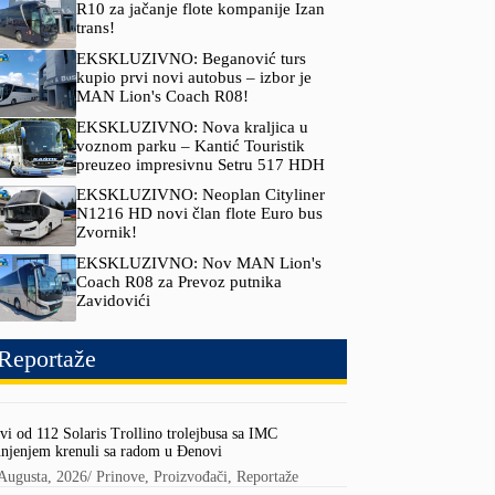
R10 za jačanje flote kompanije Izan
trans!
EKSKLUZIVNO: Beganović turs
kupio prvi novi autobus – izbor je
MAN Lion's Coach R08!
EKSKLUZIVNO: Nova kraljica u
voznom parku – Kantić Touristik
preuzeo impresivnu Setru 517 HDH
EKSKLUZIVNO: Neoplan Cityliner
N1216 HD novi član flote Euro bus
Zvornik!
EKSKLUZIVNO: Nov MAN Lion's
Coach R08 za Prevoz putnika
Zavidovići
Reportaže
vi od 112 Solaris Trollino trolejbusa sa IMC
njenjem krenuli sa radom u Đenovi
Augusta, 2026
/
Prinove
,
Proizvođači
,
Reportaže