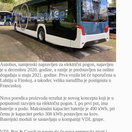
Autobus, namjenski napravljen za električni pogon, najavljen
je u decembru 2020. godine, a ranije je predstavljen na online
događaju u maju 2021. godine. Prva vozila bit će isporučena u
Lahtiju u Finskoj, a također, velika narudžba je postignuta u
Francuskoj.
Nova porodica proizvoda rezultat je novog koncepta koji je u
potpunosti razvijen na električni pogon. I, po prvi put, ima
baterije u podu. Maksimalni kapacitet baterije je 490 kWh, pri
čemu je kapacitet preko 306 kWh postavljen na krov.
Baterijski moduli se sastavljaju u kompaniji VDL grupe.
VDL Bus & Coach je naveo da će nova generacija imati i