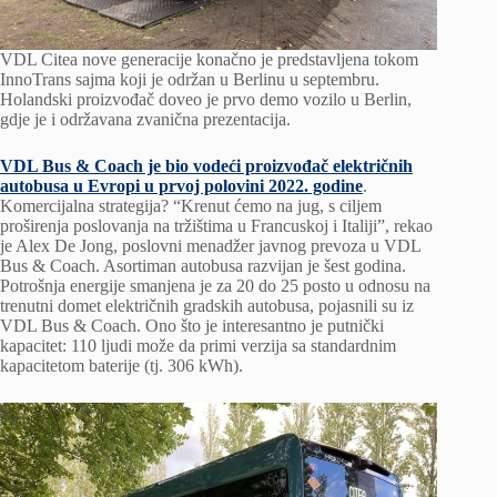
VDL Citea nove generacije konačno je predstavljena tokom
InnoTrans sajma koji je održan u Berlinu u septembru.
Holandski proizvođač doveo je prvo demo vozilo u Berlin,
gdje je i održavana zvanična prezentacija.
VDL Bus & Coach je bio vodeći proizvođač električnih
autobusa u Evropi u prvoj polovini 2022. godine
.
Komercijalna strategija? “Krenut ćemo na jug, s ciljem
proširenja poslovanja na tržištima u Francuskoj i Italiji”, rekao
je Alex De Jong, poslovni menadžer javnog prevoza u VDL
Bus & Coach. Asortiman autobusa razvijan je šest godina.
Potrošnja energije smanjena je za 20 do 25 posto u odnosu na
trenutni domet električnih gradskih autobusa, pojasnili su iz
VDL Bus & Coach. Ono što je interesantno je putnički
kapacitet: 110 ljudi može da primi verzija sa standardnim
kapacitetom baterije (tj. 306 kWh).