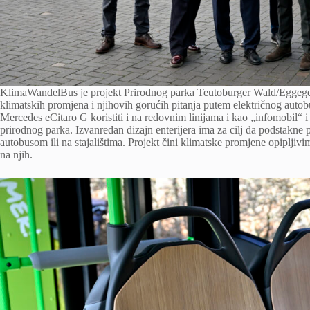
KlimaWandelBus je projekt Prirodnog parka Teutoburger Wald/Eggegebir
klimatskih promjena i njihovih gorućih pitanja putem električnog autobu
Mercedes eCitaro G koristiti i na redovnim linijama i kao „infomobil“ 
prirodnog parka. Izvanredan dizajn enterijera ima za cilj da podstakne
autobusom ili na stajalištima. Projekt čini klimatske promjene opipljivi
na njih.