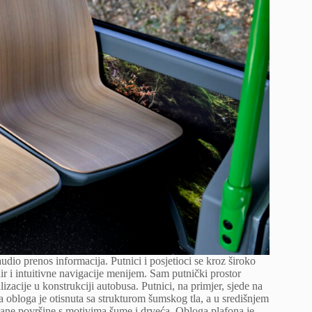
dio prenos informacija. Putnici i posjetioci se kroz široko
ir i intuitivne navigacije menijem. Sam putnički prostor
zacije u konstrukciji autobusa. Putnici, na primjer, sjede na
 obloga je otisnuta sa strukturom šumskog tla, a u središnjem
pane površine s motivima šume i drveća. Obloga plafona je