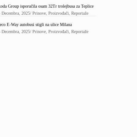
oda Group isporučila osam 32Tr trolejbusa za Teplice
5 Decembra, 2025
/
Prinove
,
Proizvođači
,
Reportaže
eco E-Way autobusi stigli na ulice Milana
6 Decembra, 2025
/
Prinove
,
Proizvođači
,
Reportaže