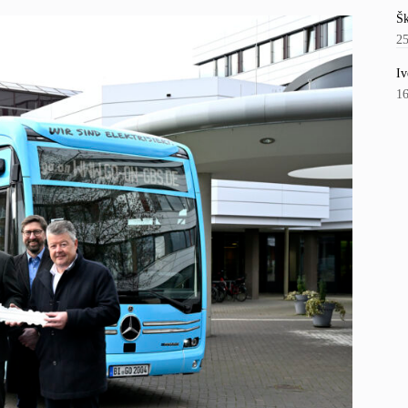
Šk
2
Iv
1