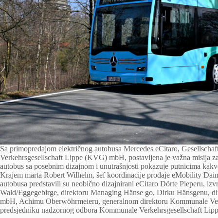
Sa primopredajom električnog autobusa Mercedes eCitaro, Gesellsch
Verkehrsgesellschaft Lippe (KVG) mbH, postavljena je važna misija 
autobus sa posebnim dizajnom i unutrašnjosti pokazuje putnicima kakve
Krajem marta Robert Wilhelm, šef koordinacije prodaje eMobility Daiml
autobusa predstavili su neobično dizajnirani eCitaro Dörte Pieperu, i
Wald/Eggegebirge, direktoru Managing Hänse go, Dirku Hänsgenu, dir
mbH, Achimu Oberwöhrmeieru, generalnom direktoru Kommunale Verkeh
predsjedniku nadzornog odbora Kommunale Verkehrsgesellschaft Lippe