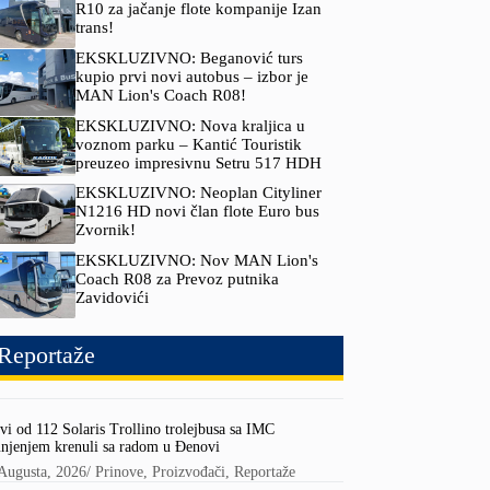
R10 za jačanje flote kompanije Izan
trans!
EKSKLUZIVNO: Beganović turs
kupio prvi novi autobus – izbor je
MAN Lion's Coach R08!
EKSKLUZIVNO: Nova kraljica u
voznom parku – Kantić Touristik
preuzeo impresivnu Setru 517 HDH
EKSKLUZIVNO: Neoplan Cityliner
N1216 HD novi član flote Euro bus
Zvornik!
EKSKLUZIVNO: Nov MAN Lion's
Coach R08 za Prevoz putnika
Zavidovići
Reportaže
vi od 112 Solaris Trollino trolejbusa sa IMC
njenjem krenuli sa radom u Đenovi
Augusta, 2026
/
Prinove
,
Proizvođači
,
Reportaže