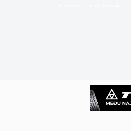
In
Prevoznici
,
Prinove
,
Proizvođači