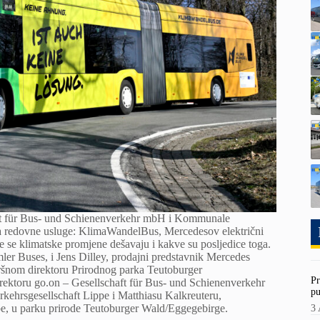
aft für Bus- und Schienenverkehr mbH i Kommunale
za redovne usluge: KlimaWandelBus, Mercedesov električni
 se klimatske promjene dešavaju i kakve su posljedice toga.
er Buses, i Jens Dilley, prodajni predstavnik Mercedes
zvršnom direktoru Prirodnog parka Teutoburger
Pr
ektoru go.on – Gesellschaft für Bus- und Schienenverkehr
pu
rsgesellschaft Lippe i Matthiasu Kalkreuteru,
, u parku prirode Teutoburger Wald/Eggegebirge.
3 