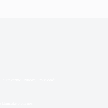
In
Prevoznici
,
Prinove
,
Proizvođači
a klimatske promjene