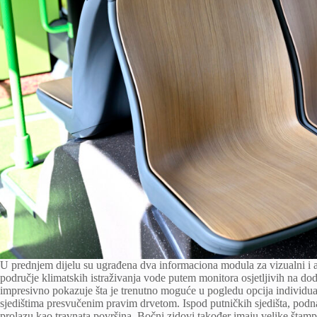
U prednjem dijelu su ugrađena dva informaciona modula za vizualni i au
područje klimatskih istraživanja vode putem monitora osjetljivih na dod
impresivno pokazuje šta je trenutno moguće u pogledu opcija individuali
sjedištima presvučenim pravim drvetom. Ispod putničkih sjedišta, podna
prolazu kao travnata površina. Bočni zidovi također imaju velike štam