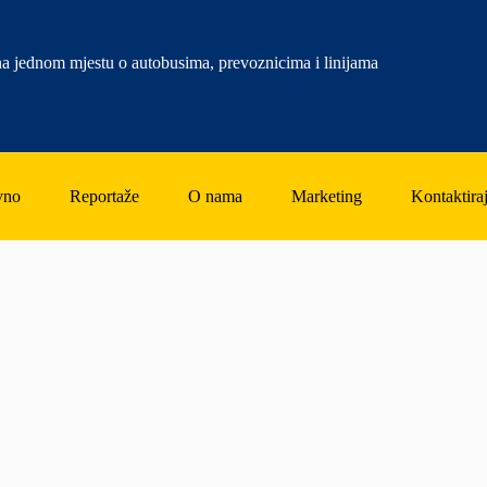
a jednom mjestu o autobusima, prevoznicima i linijama
vno
Reportaže
O nama
Marketing
Kontaktiraj