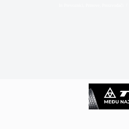
In
Prevoznici
,
Prinove
,
Proizvođači