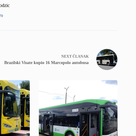
odzic
70
NEXT
ČLANAK
Brazilski Visate kupio 16 Marcopolo autobusa