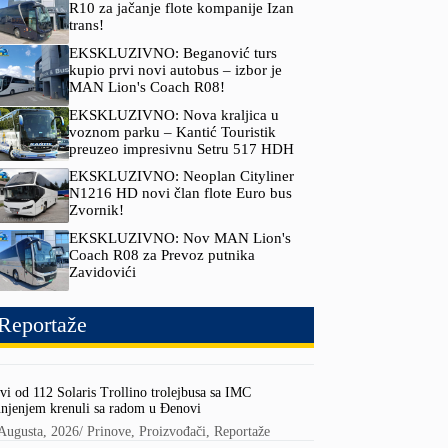
R10 za jačanje flote kompanije Izan
trans!
EKSKLUZIVNO: Beganović turs
kupio prvi novi autobus – izbor je
MAN Lion's Coach R08!
EKSKLUZIVNO: Nova kraljica u
voznom parku – Kantić Touristik
preuzeo impresivnu Setru 517 HDH
EKSKLUZIVNO: Neoplan Cityliner
N1216 HD novi član flote Euro bus
Zvornik!
EKSKLUZIVNO: Nov MAN Lion's
Coach R08 za Prevoz putnika
Zavidovići
Reportaže
vi od 112 Solaris Trollino trolejbusa sa IMC
njenjem krenuli sa radom u Đenovi
Augusta, 2026
/
Prinove
,
Proizvođači
,
Reportaže