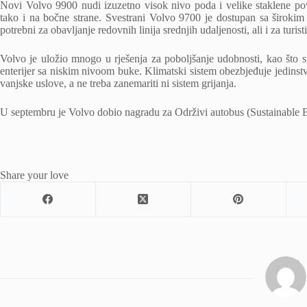
Novi Volvo 9900 nudi izuzetno visok nivo poda i velike staklene po
tako i na bočne strane. Svestrani Volvo 9700 je dostupan sa širokim 
potrebni za obavljanje redovnih linija srednjih udaljenosti, ali i za turis
Volvo je uložio mnogo u rješenja za poboljšanje udobnosti, kao što s
enterijer sa niskim nivoom buke. Klimatski sistem obezbjeđuje jedinst
vanjske uslove, a ne treba zanemariti ni sistem grijanja.
U septembru je Volvo dobio nagradu za Održivi autobus (Sustainable 
Share your love