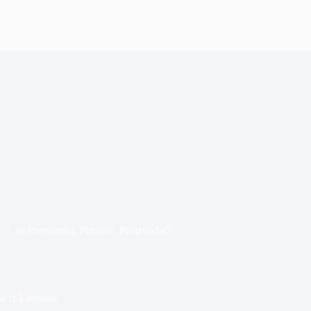
8
In
Prevoznici
,
Prinove
,
Proizvođači
 iz Litvanije