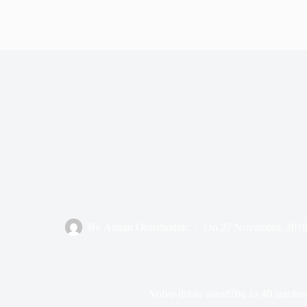
By
Adnan Omerhodzic
On
27 Novembra, 201
Volvo dobio narudžbu za 40 autobusa