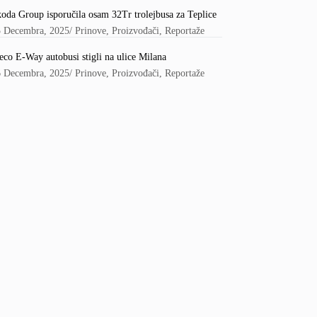
oda Group isporučila osam 32Tr trolejbusa za Teplice
5 Decembra, 2025
/
Prinove
,
Proizvođači
,
Reportaže
eco E-Way autobusi stigli na ulice Milana
6 Decembra, 2025
/
Prinove
,
Proizvođači
,
Reportaže