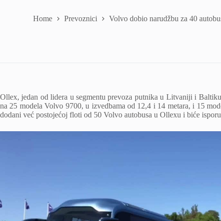
Home
Prevoznici
Volvo dobio narudžbu za 40 autobus
Ollex, jedan od lidera u segmentu prevoza putnika u Litvaniji i Balti
na 25 modela Volvo 9700, u izvedbama od 12,4 i 14 metara, i 15 mode
dodani već postojećoj floti od 50 Volvo autobusa u Ollexu i biće ispo