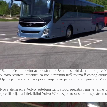
“Sa naručenim novim autobusima možemo nastaviti da nudimo prvoklas
Visokokvalitetni autobusi sa konkurentnim troškovima životnog cikl
ključnog značaja za naše poslovanje i ovo je ono što dobijamo od Vol
Nova generacija Volvo autobusa za Evropu predstavljena je ranije
specifikacijama i fleksibilni Volvo 9700, zajedno sa širokim spektrom 