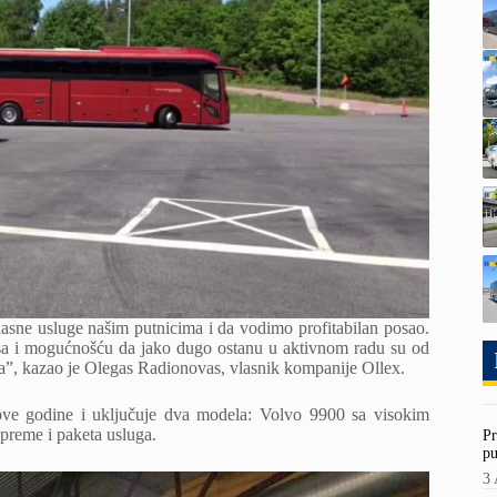
ne usluge našim putnicima i da vodimo profitabilan posao.
usa i mogućnošću da jako dugo ostanu u aktivnom radu su od
va”, kazao je Olegas Radionovas, vlasnik kompanije Ollex.
 ove godine i uključuje dva modela: Volvo 9900 sa visokim
opreme i paketa usluga.
Pr
pu
3 