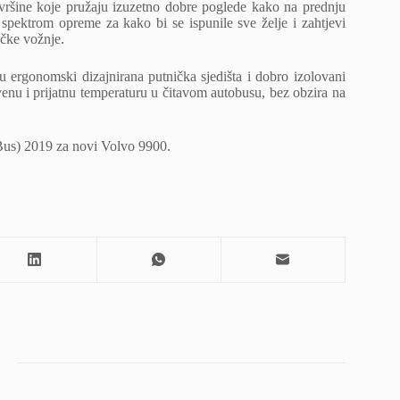
vršine koje pružaju izuzetno dobre poglede kako na prednju
spektrom opreme za kako bi se ispunile sve želje i zahtjevi
tičke vožnje.
u ergonomski dizajnirana putnička sjedišta i dobro izolovani
venu i prijatnu temperaturu u čitavom autobusu, bez obzira na
Bus) 2019 za novi Volvo 9900.