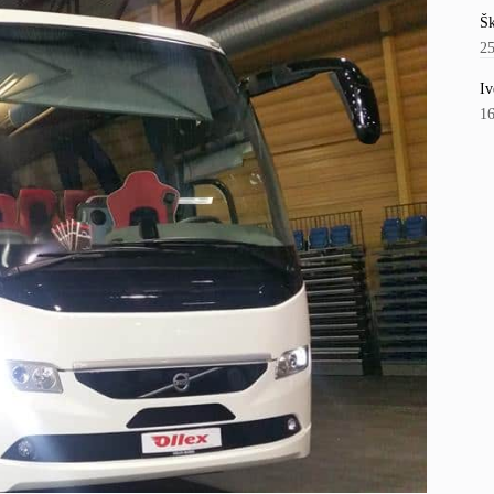
Šk
2
Iv
1