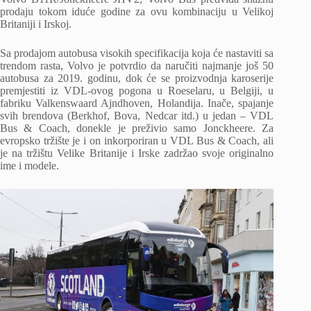
prodaju tokom iduće godine za ovu kombinaciju u Velikoj
Britaniji i Irskoj.
Sa prodajom autobusa visokih specifikacija koja će nastaviti sa
trendom rasta, Volvo je potvrdio da naručiti najmanje još 50
autobusa za 2019. godinu, dok će se proizvodnja karoserije
premjestiti iz VDL-ovog pogona u Roeselaru, u Belgiji, u
fabriku Valkenswaard Ajndhoven, Holandija. Inače, spajanje
svih brendova (Berkhof, Bova, Nedcar itd.) u jedan – VDL
Bus & Coach, donekle je preživio samo Jonckheere. Za
evropsko tržište je i on inkorporiran u VDL Bus & Coach, ali
je na tržištu Velike Britanije i Irske zadržao svoje originalno
ime i modele.