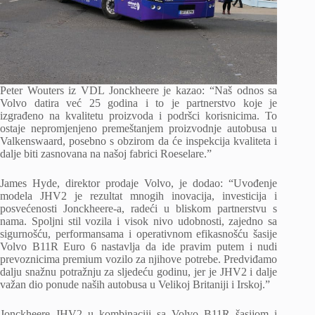
Peter Wouters iz VDL Jonckheere je kazao: “Naš odnos sa
Volvo datira već 25 godina i to je partnerstvo koje je
izgrađeno na kvalitetu proizvoda i podršci korisnicima. To
ostaje nepromjenjeno premeštanjem proizvodnje autobusa u
Valkenswaard, posebno s obzirom da će inspekcija kvaliteta i
dalje biti zasnovana na našoj fabrici Roeselare.”
James Hyde, direktor prodaje Volvo, je dodao: “Uvođenje
modela JHV2 je rezultat mnogih inovacija, investicija i
posvećenosti Jonckheere-a, radeći u bliskom partnerstvu s
nama. Spoljni stil vozila i visok nivo udobnosti, zajedno sa
sigurnošću, performansama i operativnom efikasnošću šasije
Volvo B11R Euro 6 nastavlja da ide pravim putem i nudi
prevoznicima premium vozilo za njihove potrebe. Predviđamo
dalju snažnu potražnju za sljedeću godinu, jer je JHV2 i dalje
važan dio ponude naših autobusa u Velikoj Britaniji i Irskoj.”
Jonckheere JHV2 u kombinaciji sa Volvo B11R šasijom i