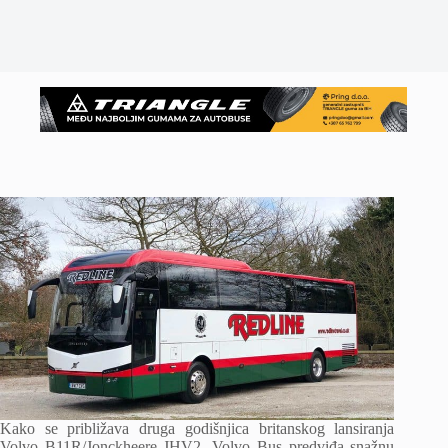
Kako se približava druga godišnjica britanskog lansiranja
Volvo B11R/Jonckheere JHV2, Volvo Bus predviđa snažnu