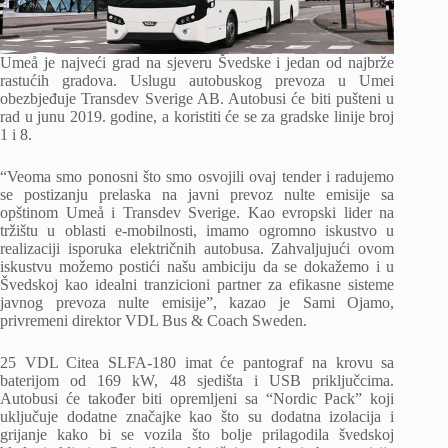
Umeå je najveći grad na sjeveru Švedske i jedan od najbrže
rastućih gradova. Uslugu autobuskog prevoza u Umei
obezbjeđuje Transdev Sverige AB. Autobusi će biti pušteni u
rad u junu 2019. godine, a koristiti će se za gradske linije broj
1 i 8.
“Veoma smo ponosni što smo osvojili ovaj tender i radujemo
se postizanju prelaska na javni prevoz nulte emisije sa
opštinom Umeå i Transdev Sverige. Kao evropski lider na
tržištu u oblasti e-mobilnosti, imamo ogromno iskustvo u
realizaciji isporuka električnih autobusa. Zahvaljujući ovom
iskustvu možemo postići našu ambiciju da se dokažemo i u
Švedskoj kao idealni tranzicioni partner za efikasne sisteme
javnog prevoza nulte emisije”, kazao je Sami Ojamo,
privremeni direktor VDL Bus & Coach Sweden.
25 VDL Citea SLFA-180 imat će pantograf na krovu sa
baterijom od 169 kW, 48 sjedišta i USB priključcima.
Autobusi će također biti opremljeni sa “Nordic Pack” koji
uključuje dodatne značajke kao što su dodatna izolacija i
grijanje kako bi se vozila što bolje prilagodila švedskoj