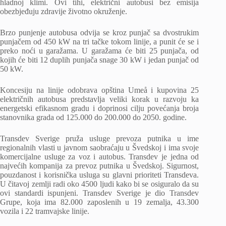
hladnoj klimi. Ovi tihi, električni autobusi bez emisija
obezbjeđuju zdravije životno okruženje.
Brzo punjenje autobusa odvija se kroz punjač sa dvostrukim
punjačem od 450 kW na tri tačke tokom linije, a punit će se i
preko noći u garažama. U garažama će biti 25 punjača, od
kojih će biti 12 duplih punjača snage 30 kW i jedan punjač od
50 kW.
Koncesiju na linije odobrava opština Umeå i kupovina 25
električnih autobusa predstavlja veliki korak u razvoju ka
energetski efikasnom gradu i doprinosi cilju povećanja broja
stanovnika grada od 125.000 do 200.000 do 2050. godine.
Transdev Sverige pruža usluge prevoza putnika u ime
regionalnih vlasti u javnom saobraćaju u Švedskoj i ima svoje
komercijalne usluge za voz i autobus. Transdev je jedna od
najvećih kompanija za prevoz putnika u Švedskoj. Sigurnost,
pouzdanost i korisnička usluga su glavni prioriteti Transdeva.
U čitavoj zemlji radi oko 4500 ljudi kako bi se osiguralo da su
ovi standardi ispunjeni. Transdev Sverige je dio Transdev
Grupe, koja ima 82.000 zaposlenih u 19 zemalja, 43.300
vozila i 22 tramvajske linije.