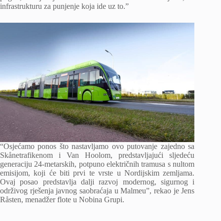
infrastrukturu za punjenje koja ide uz to.”
“Osjećamo ponos što nastavljamo ovo putovanje zajedno sa
Skånetrafikenom i Van Hoolom, predstavljajući sljedeću
generaciju 24-metarskih, potpuno električnih tramusa s nultom
emisijom, koji će biti prvi te vrste u Nordijskim zemljama.
Ovaj posao predstavlja dalji razvoj modernog, sigurnog i
održivog rješenja javnog saobraćaja u Malmeu”, rekao je Jens
Råsten, menadžer flote u Nobina Grupi.