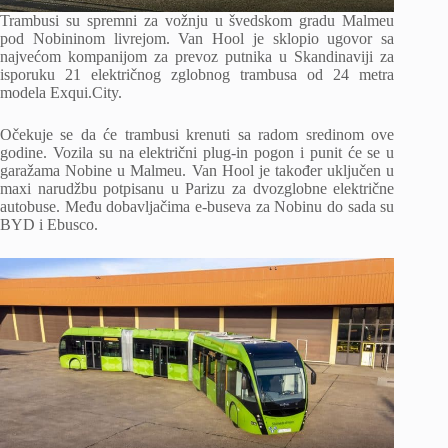
Trambusi su spremni za vožnju u švedskom gradu Malmeu
pod Nobininom livrejom. Van Hool je sklopio ugovor sa
najvećom kompanijom za prevoz putnika u Skandinaviji za
isporuku 21 električnog zglobnog trambusa od 24 metra
modela Exqui.City.
Očekuje se da će trambusi krenuti sa radom sredinom ove
godine. Vozila su na električni plug-in pogon i punit će se u
garažama Nobine u Malmeu. Van Hool je također uključen u
maxi narudžbu potpisanu u Parizu za dvozglobne električne
autobuse. Među dobavljačima e-buseva za Nobinu do sada su
BYD i Ebusco.