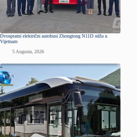
Dvospratni električni autobusi Zhongtong N11D stižu u
Vijetnam
5 Augusta, 2026