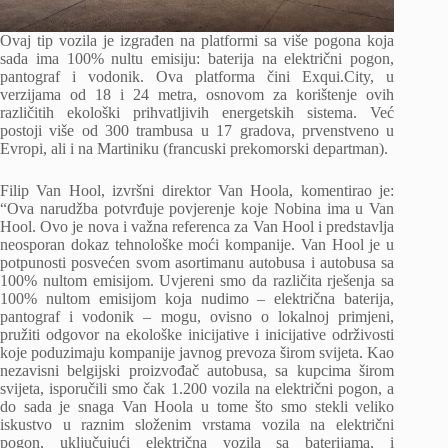
Ovaj tip vozila je izgrađen na platformi sa više pogona koja
sada ima 100% nultu emisiju: ​​baterija na električni pogon,
pantograf i vodonik. Ova platforma čini Exqui.City, u
verzijama od 18 i 24 metra, osnovom za korištenje ovih
različitih ekološki prihvatljivih energetskih sistema. Već
postoji više od 300 trambusa u 17 gradova, prvenstveno u
Evropi, ali i na Martiniku (francuski prekomorski departman).
Filip Van Hool, izvršni direktor Van Hoola, komentirao je:
“Ova narudžba potvrđuje povjerenje koje Nobina ima u Van
Hool. Ovo je nova i važna referenca za Van Hool i predstavlja
neosporan dokaz tehnološke moći kompanije. Van Hool je u
potpunosti posvećen svom asortimanu autobusa i autobusa sa
100% nultom emisijom. Uvjereni smo da različita rješenja sa
100% nultom emisijom koja nudimo – električna baterija,
pantograf i vodonik – mogu, ovisno o lokalnoj primjeni,
pružiti odgovor na ekološke inicijative i inicijative održivosti
koje poduzimaju kompanije javnog prevoza širom svijeta. Kao
nezavisni belgijski proizvođač autobusa, sa kupcima širom
svijeta, isporučili smo čak 1.200 vozila na električni pogon, a
do sada je snaga Van Hoola u tome što smo stekli veliko
iskustvo u raznim složenim vrstama vozila na električni
pogon, uključujući električna vozila sa baterijama, i