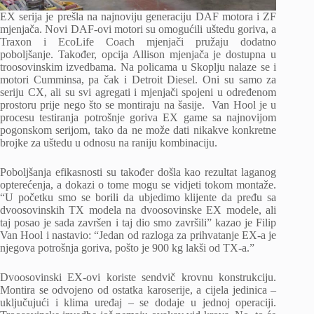
EX serija je prešla na najnoviju generaciju DAF motora i ZF
mjenjača. Novi DAF-ovi motori su omogućili uštedu goriva, a
Traxon i EcoLife Coach mjenjači pružaju dodatno
poboljšanje. Također, opcija Allison mjenjača je dostupna u
troosovinskim izvedbama. Na policama u Skoplju nalaze se i
motori Cumminsa, pa čak i Detroit Diesel. Oni su samo za
seriju CX, ali su svi agregati i mjenjači spojeni u određenom
prostoru prije nego što se montiraju na šasije. Van Hool je u
procesu testiranja potrošnje goriva EX game sa najnovijom
pogonskom serijom, tako da ne može dati nikakve konkretne
brojke za uštedu u odnosu na raniju kombinaciju.
Poboljšanja efikasnosti su također došla kao rezultat laganog
opterećenja, a dokazi o tome mogu se vidjeti tokom montaže.
“U početku smo se borili da ubjedimo klijente da pređu sa
dvoosovinskih TX modela na dvoosovinske EX modele, ali
taj posao je sada završen i taj dio smo završili” kazao je Filip
Van Hool i nastavio: “Jedan od razloga za prihvatanje EX-a je
njegova potrošnja goriva, pošto je 900 kg lakši od TX-a.”
Dvoosovinski EX-ovi koriste sendvič krovnu konstrukciju.
Montira se odvojeno od ostatka karoserije, a cijela jedinica –
uključujući i klima uređaj – se dodaje u jednoj operaciji.