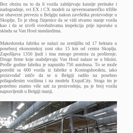
Bez obzira na to da li vozila zahtijevaju kasnije preinake i
nadogradnje, svi EX i CX modeli za sjevernoameričko tržište
se obavezni prevezu u Belgiju nakon završetka proizvodnje u
Skoplju. To je zbog činjenice da se vidi stvarno stanje vozila
kao i da se izvrši sveobuhvatna inspekcija prije isporuke u
skladu sa Van Hool standardima.
Makedonska fabrika se nalazi na zemljištu od 17 hektara u
posebnoj ekonomskoj zoni oko 15 km od centra Skoplja.
Zapošljava 1350 ljudi i ima mnogo prostora za proširenje.
Druge firme koje snabdjevaju Van Hool nalaze se u blizini.
Prošle godine fabriku je napustilo 750 autobusa. To se može
porediti sa 600 vozila iz fabrike u Koningshooiktu, iako
proizvođač ističe da se u Belgiji radilo na posebno
prilagođenim vozilima i na modelu ExquiCity. Stoga im je
potrebno znatno više sati za proizvodnju, pa je broj vozila
napravljenih u Belgiji manji.