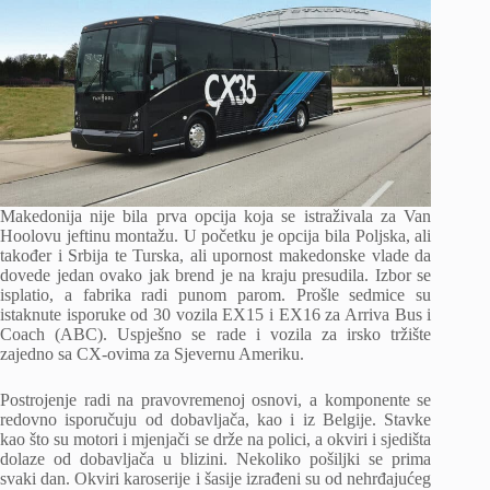
Makedonija nije bila prva opcija koja se istraživala za Van
Hoolovu jeftinu montažu. U početku je opcija bila Poljska, ali
također i Srbija te Turska, ali upornost makedonske vlade da
dovede jedan ovako jak brend je na kraju presudila. Izbor se
isplatio, a fabrika radi punom parom. Prošle sedmice su
istaknute isporuke od 30 vozila EX15 i EX16 za Arriva Bus i
Coach (ABC). Uspješno se rade i vozila za irsko tržište
zajedno sa CX-ovima za Sjevernu Ameriku.
Postrojenje radi na pravovremenoj osnovi, a komponente se
redovno isporučuju od dobavljača, kao i iz Belgije. Stavke
kao što su motori i mjenjači se drže na polici, a okviri i sjedišta
dolaze od dobavljača u blizini. Nekoliko pošiljki se prima
svaki dan. Okviri karoserije i šasije izrađeni su od nehrđajućeg