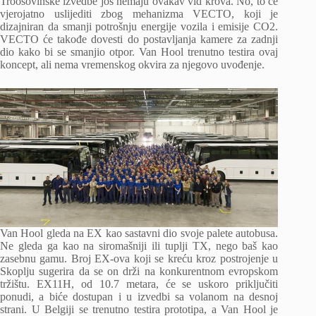
Troosovinske izvedbe još nemaju ovakav vid krova. No, to će
vjerojatno uslijediti zbog mehanizma VECTO, koji je
dizajniran da smanji potrošnju energije vozila i emisije CO2.
VECTO će takođe dovesti do postavljanja kamere za zadnji
dio kako bi se smanjio otpor. Van Hool trenutno testira ovaj
koncept, ali nema vremenskog okvira za njegovo uvođenje.
Van Hool gleda na EX kao sastavni dio svoje palete autobusa.
Ne gleda ga kao na siromašniji ili tuplji TX, nego baš kao
zasebnu gamu. Broj EX-ova koji se kreću kroz postrojenje u
Skoplju sugerira da se on drži na konkurentnom evropskom
tržištu. EX11H, od 10.7 metara, će se uskoro priključiti
ponudi, a biće dostupan i u izvedbi sa volanom na desnoj
strani. U Belgiji se trenutno testira prototipa, a Van Hool je