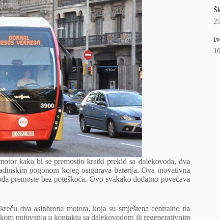
Šk
2
Iv
1
motor kako bi se premostio kratki prekid sa dalekovoda, dva
adinskim pogonom kojeg osigurava baterija. Ova inovativna
voda premoste bez poteškoća. Ovo svakako dodatno povećava
okreću dva asinhrona motora, koja su smještena centralno na
 tokom putovanja u kontaktu sa dalekovodom ili regenerativnim