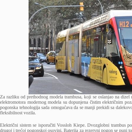
Za razliku od prethodnog modela trambusa, koji se oslanjao na dizel 
elektromotora modernog modela su dopunjena čistim električnim poz
pogonska tehnologija sada omogućava da se manji prekidi sa daleko
fleksibilnost vozila.
Električni sistem se isporučiti Vossloh Kiepe. Dvozglobni trambus p
drugoj i trećoj pogonskoj osovini. Baterija za rezervni pogon se puni