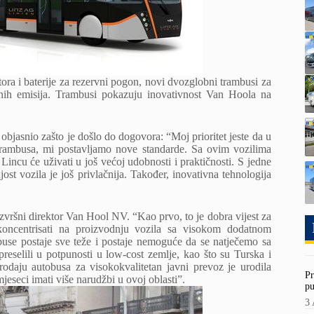
ora i baterije za rezervni pogon, novi dvozglobni trambusi za
tnih emisija. Trambusi pokazuju inovativnost Van Hoola na
bjasnio zašto je došlo do dogovora: “Moj prioritet jeste da u
trambusa, mi postavljamo nove standarde. Sa ovim vozilima
incu će uživati ​​u još većoj udobnosti i praktičnosti. S jedne
ost vozila je još privlačnija. Također, inovativna tehnologija
 izvršni direktor Van Hool NV. “Kao prvo, to je dobra vijest za
ncentrisati na proizvodnju vozila sa visokom dodatnom
obuse postaje sve teže i postaje nemoguće da se natječemo sa
eselili u potpunosti u low-cost zemlje, kao što su Turska i
rodaju autobusa za visokokvalitetan javni prevoz je urodila
Pr
eseci imati više narudžbi u ovoj oblasti”.
pu
3 