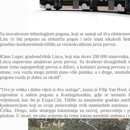
Sa inovativnom tehnologijom pogona, koji se sastoji od dva elektromot
Linc će biti potpuno na električni pogon i neće imati nikakvih šte
posebno konkurentnom tržištu za visokokvalitetan javni prevoz.
Klaus Luger, gradonačelnik Linca, koji ima skoro 200 000 stanovnika, o
Lincu napravimo atraktivan javni prevoz. Sa dvadeset dvozglobnih 
imat ćemo najnapredniji prevoz u državi, a korisnici javnog prevoza u L
strane, ova vozila mogu primiti puno više putnika, a s druge, unutrašnj
pogona vozila je dobra za okoliš”.
“Ovo je velika i dobra vijest iz dva razloga”, kazao je Filip Van Hool,
zaposlene u našem pogonu u Koningshooiktu, gdje se moramo ko
vrijednosti, kao što je Exqui.City. Tržište za standardne gradske aut
konkurencijom koji su svoju proizvodnju ovih standardnih autobusa pr
Češka. Drugo, naša strategija fokusiranja na razvoj, proizvodnju i p
plodom. U stvari, mi smo uvjereni da ćemo tokom narednih sedmica i mj