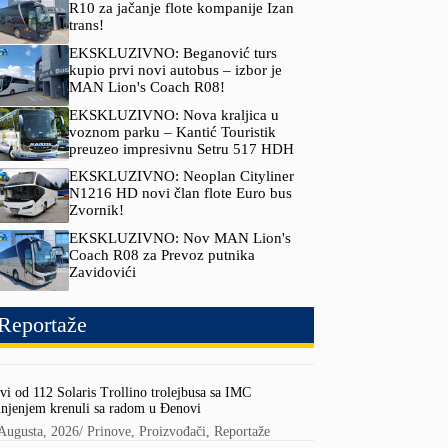
R10 za jačanje flote kompanije Izan
trans!
EKSKLUZIVNO: Beganović turs
kupio prvi novi autobus – izbor je
MAN Lion's Coach R08!
EKSKLUZIVNO: Nova kraljica u
voznom parku – Kantić Touristik
preuzeo impresivnu Setru 517 HDH
EKSKLUZIVNO: Neoplan Cityliner
N1216 HD novi član flote Euro bus
Zvornik!
EKSKLUZIVNO: Nov MAN Lion's
Coach R08 za Prevoz putnika
Zavidovići
Reportaže
vi od 112 Solaris Trollino trolejbusa sa IMC
njenjem krenuli sa radom u Đenovi
Augusta, 2026
/
Prinove
,
Proizvođači
,
Reportaže