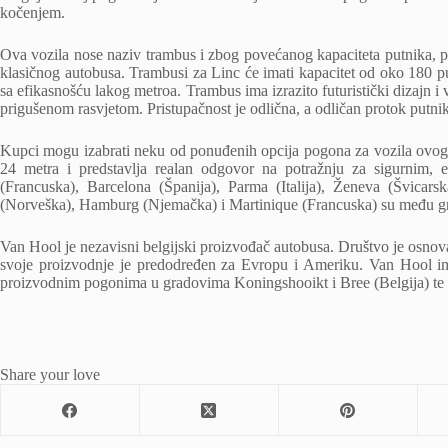
kočenjem.
Ova vozila nose naziv trambus i zbog povećanog kapaciteta putnika, p
klasičnog autobusa. Trambusi za Linc će imati kapacitet od oko 180 pu
sa efikasnošću lakog metroa. Trambus ima izrazito futuristički dizajn 
prigušenom rasvjetom. Pristupačnost je odlična, a odličan protok putnik
Kupci mogu izabrati neku od ponuđenih opcija pogona za vozila ovog 
24 metra i predstavlja realan odgovor na potražnju za sigurnim,
(Francuska), Barcelona (Španija), Parma (Italija), Ženeva (Švic
(Norveška), Hamburg (Njemačka) i Martinique (Francuska) su među gra
Van Hool je nezavisni belgijski proizvođač autobusa. Društvo je osno
svoje proizvodnje je predodređen za Evropu i Ameriku. Van Hool ima
proizvodnim pogonima u gradovima Koningshooikt i Bree (Belgija) te
Share your love