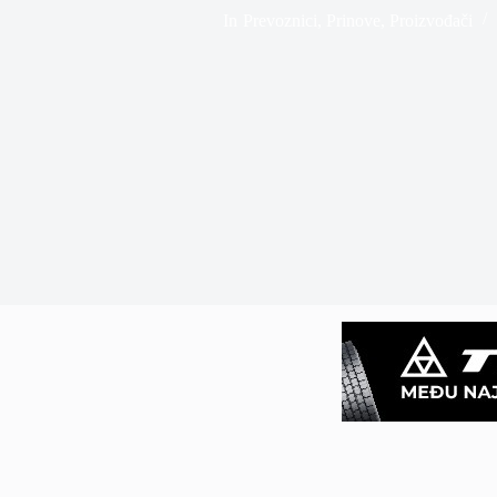
In
Prevoznici
,
Prinove
,
Proizvođači