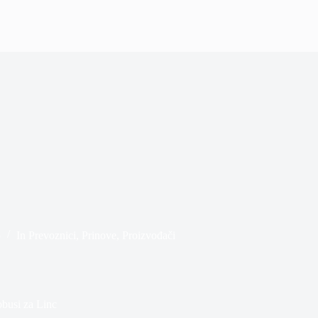
5
In
Prevoznici
,
Prinove
,
Proizvođači
obusi za Linc