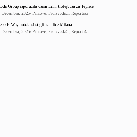
oda Group isporučila osam 32Tr trolejbusa za Teplice
5 Decembra, 2025
/
Prinove
,
Proizvođači
,
Reportaže
eco E-Way autobusi stigli na ulice Milana
6 Decembra, 2025
/
Prinove
,
Proizvođači
,
Reportaže