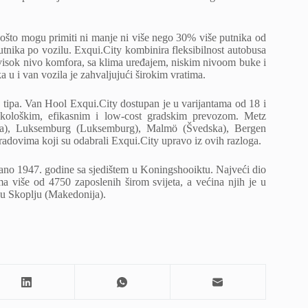
ošto mogu primiti ni manje ni više nego 30% više putnika od
tnika po vozilu. Exqui.City kombinira fleksibilnost autobusa
i visok nivo komfora, sa klima uređajem, niskim nivoom buke i
a u i van vozila je zahvaljujući širokim vratima.
tipa. Van Hool Exqui.City dostupan je u varijantama od 18 i
 ekološkim, efikasnim i low-cost gradskim prevozom. Metz
arska), Luksemburg (Luksemburg), Malmö (Švedska), Bergen
dovima koji su odabrali Exqui.City upravo iz ovih razloga.
vano 1947. godine sa sjedištem u Koningshooiktu. Najveći dio
 više od 4750 zaposlenih širom svijeta, a većina njih je u
 u Skoplju (Makedonija).