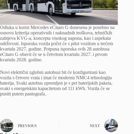
Odluka u korist Mercedes eCitaro G donesena je posebno na
osnovu kriterija operativnih i naknadnih troškova, tehničkih
zahtjeva KVG-a, koncepta visokog napona, kao i aspekata
održivosti. Isporuka vozila počet će s pilot vozilom u trećem
kvartalu 2027. godine. Potpuna isporuka svih 28 autobusa
eCitaro G obavit će se u četvrtom kvartalu 2027. i prvom
kvartalu 2028. godine.
Novi električni zglobni autobusi bit će konfigurirani kao
vozila s četvero vrata i imat će modernu NMC4 tehnologiju
baterija. Svaki autobus opremljen je s pet baterijskih paketa,
svaki s energetskim kapacitetom od 111 kWh. Vozila će se
puniti putem pantografa.
PREVIOUS
NEXT