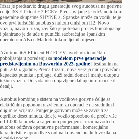
Irizar je predstavio drugu generaciju svog autobusa na gorivne
ćelije i6S Efficient H2 FCEV. Predstavljanje je održano tokom
generalne skupštine SHYNE-a, Španske mreže za vodik, te je
ovo prvi turistički autobus s nultom emisijom H2. Novo
vozilo, navodi Irizar, završilo je potreban proces homologacije
i planirano je da uđe u putnički saobraćaj sa španskim
operaterom Alsa u Madridu tokom ljetnih mjeseci.
Ažurirani i6S Efficient H2 FCEV uvodi niz tehničkih
poboljšanja u poređenju sa
modelom prve generacije
predstavljenim na Busworldu 2023. godine
i testiranim na
putu 2025. godine. Prema Irizaru, nova verzija nudi povećani
kapacitet putnika i prtljaga, duži radni domet i manju ukupnu
težinu vozila. Do sada nisu objavljene daljnje informacije ili
detalji.
Autobus kombinuje sistem na vodikove gorivne ćelije sa
električnim pogonom razvijenim za operacije na srednjim i
dugim relacijama. Punjenje gorivom može se završiti za
otprilike deset minuta, dok je vozilo sposobno da pređe više
od 1.000 kilometara sa jednim punjenjem. Irizar navodi da
autobus održava operativne performanse i komercijalne
karakteristike uporedive s onima konvencionalnih vozila na
dizelski pogon.