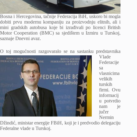
Bosna i Hercegovina, tačnije Federacija BiH, uskoro bi mogla
dobiti prvu modernu kompaniju za proizvodnju elitnih, ali i
mini gradskih autobusa koje bi izrađivali po licenci British
Motor Cooperation (BMC) sa sjedištem u Izmiru u Turskoj,
saznaje Dnevni avaz.
O toj mogućnosti razgovaralo se na sastanku predstavnika
Vlade
Federacije
sa
vlasnicima
velikih
turskih
firmi. Ovu
informacij
u potvrdio
nam je
jučer
Nermin
Džindić, ministar energije FBiH, koji je i predvodio delegaciju
Federalne vlade u Turskoj.