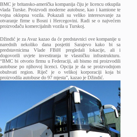
BMC je britansko-američka kompanija čiju je licencu otkupila
vlada Turske. Proizvodi moderne autobuse, kao i kamione te
vojna oklopna vozila. Pokazali su veliko interesovanje za
otvaranje firme u Bosni i Hercegovini. Radi se o najvećem
proizvođaču komercijalnih vozila u Turskoj.
Džindić je za Avaz kazao da će predstavnici ove kompanije u
narednih nekoliko dana posjetiti Sarajevo kako bi sa
predstavnicima Vlade FBiH pregledali lokacije, ali i
dogovorili uvjete investiranja te vlasničku infrastrukturu.
“BMC bi otvorio firmu u Federaciji, ali bismo mi proizvodili
autobuse po njihovoj licenci. Opcija je da se proizvodnjom
obuhvati region. Riječ je o velikoj korporaciji koja bi
proizvodila autobuse do 97 mjesta”, kazao je Džindić.