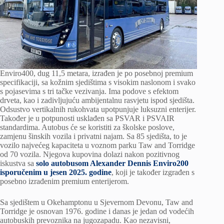
Enviro400, dug 11,5 metara, izrađen je po posebnoj premium
specifikaciji, sa kožnim sjedištima s visokim naslonom i svako
s pojasevima s tri tačke vezivanja. Ima podove s efektom
drveta, kao i zadivljujuću ambijentalnu rasvjetu ispod sjedišta.
Odsustvo vertikalnih rukohvata upotpunjuje luksuzni enterijer.
Također je u potpunosti usklađen sa PSVAR i PSVAIR
standardima. Autobus će se koristiti za školske poslove,
zamjenu šinskih vozila i privatni najam. Sa 85 sjedišta, to je
vozilo najvećeg kapaciteta u voznom parku Taw and Torridge
od 70 vozila. Njegova kupovina dolazi nakon pozitivnog
iskustva sa
solo autobusom Alexander Dennis Enviro200
isporučenim u jesen 2025. godine
, koji je također izgrađen s
posebno izrađenim premium enterijerom.
Sa sjedištem u Okehamptonu u Sjevernom Devonu, Taw and
Torridge je osnovan 1976. godine i danas je jedan od vodećih
autobuskih prevoznika na jugozapadu. Kao nezavisni,