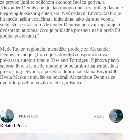
za prevoz ljudi sa odličnom ekonomičnošću goriva, a
Alexander Dennis nam je dao mnogo opcija za prilagođavanje
njegovog luksuznog enterijera. Naš nedavni Enviro200 bio je
hit među našim vozačima i klijentima, tako da smo veoma
sretni što se vraćamo Alexander Dennisu po ovaj zapanjujući
dvospratni autobus. Ovo je prikladna proslava naših prvih 50
godina poslovanja.“
Mark Taylor, regionalni menadžer prodaje za Alexander
Dennis, rekao je: „Pravo je zadovoljstvo isporučiti ovaj
prekrasan autobus timu u Taw and Torridgeu. Njihova plavo-
srebrna livreja je među mnogim popularnim znamenitostima
prekrasnog Devona, a posebno dobro izgleda na Enviro400.
Hvala Marku i timu što su odabrali Alexandera Dennisa za
ovo vrlo posebno vozilo za 50. godišnjicu.“
PREVIOUS
NEXT
Related Posts