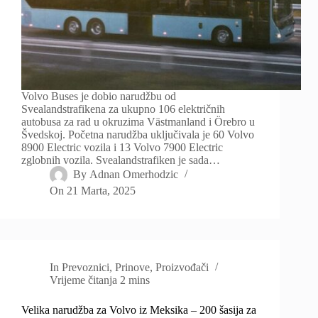
Volvo Buses je dobio narudžbu od
Svealandstrafikena za ukupno 106 električnih
autobusa za rad u okruzima Västmanland i Örebro u
Švedskoj. Početna narudžba uključivala je 60 Volvo
8900 Electric vozila i 13 Volvo 7900 Electric
zglobnih vozila. Svealandstrafiken je sada…
By
Adnan Omerhodzic
On
21 Marta, 2025
In
Prevoznici
,
Prinove
,
Proizvođači
Vrijeme čitanja
2 mins
Velika narudžba za Volvo iz Meksika – 200 šasija za