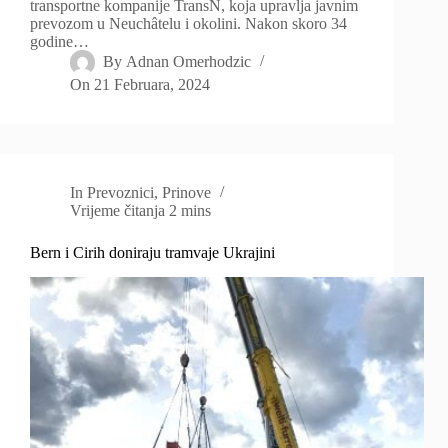
transportne kompanije TransN, koja upravlja javnim
prevozom u Neuchâtelu i okolini. Nakon skoro 34
godine…
By
Adnan Omerhodzic
On
21 Februara, 2024
In
Prevoznici
,
Prinove
Vrijeme čitanja
2 mins
Bern i Cirih doniraju tramvaje Ukrajini