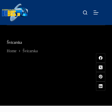
Skip
to
content
Švicarska
Home
Švicarska