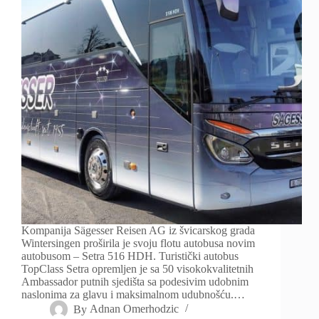
Kompanija Sägesser Reisen AG iz švicarskog grada
Wintersingen proširila je svoju flotu autobusa novim
autobusom – Setra 516 HDH. Turistički autobus
TopClass Setra opremljen je sa 50 visokokvalitetnih
Ambassador putnih sjedišta sa podesivim udobnim
naslonima za glavu i maksimalnom udubnošću.…
By
Adnan Omerhodzic