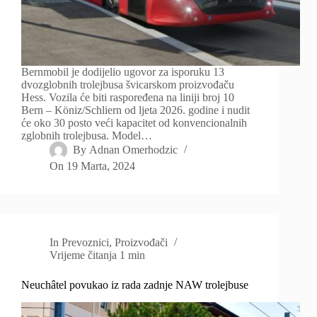
Bernmobil je dodijelio ugovor za isporuku 13
dvozglobnih trolejbusa švicarskom proizvođaču
Hess. Vozila će biti raspoređena na liniji broj 10
Bern – Köniz/Schliern od ljeta 2026. godine i nudit
će oko 30 posto veći kapacitet od konvencionalnih
zglobnih trolejbusa. Model…
By
Adnan Omerhodzic
On
19 Marta, 2024
In
Prevoznici
,
Proizvođači
Vrijeme čitanja
1 min
Neuchâtel povukao iz rada zadnje NAW trolejbuse