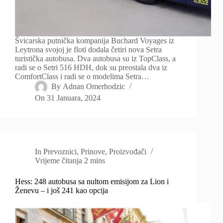
Švicarska putnička kompanija Buchard Voyages iz
Leytrona svojoj je floti dodala četiri nova Setra
turistička autobusa. Dva autobusa su iz TopClass, a
radi se o Setri 516 HDH, dok su preostala dva iz
ComfortClass i radi se o modelima Setra…
By
Adnan Omerhodzic
On
31 Januara, 2024
In
Prevoznici
,
Prinove
,
Proizvođači
Vrijeme čitanja
2 mins
Hess: 248 autobusa sa nultom emisijom za Lion i
Ženevu – i još 241 kao opcija