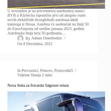
U novembru je na privremenoj autobuskoj stanici
BVB u Klybecku isporučen prvi od ukupno osam
novih električnih dvozglobnih autobusa-lakih
tramvaja iz Hessa. Autobus će saobraćati na liniji 50
do EuroAirporta od sredine januara 2023. godine.
Autobuska linija broj 50 godinama…
By
Adnan Omerhodzic
On
8 Decembra, 2022
In
Prevoznici
,
Prinove
,
Proizvođači
Vrijeme čitanja
2 mins
Nova Setra za švicarski Sägesser reisen