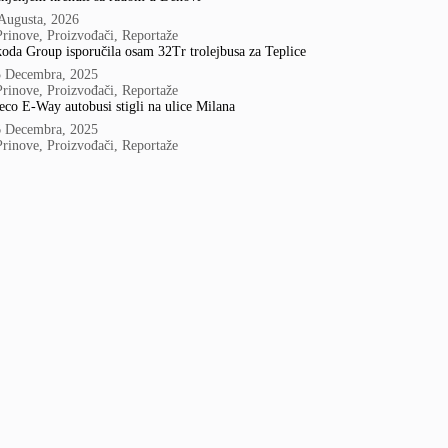
Augusta, 2026
Prinove
,
Proizvođači
,
Reportaže
oda Group isporučila osam 32Tr trolejbusa za Teplice
5 Decembra, 2025
Prinove
,
Proizvođači
,
Reportaže
eco E-Way autobusi stigli na ulice Milana
6 Decembra, 2025
Prinove
,
Proizvođači
,
Reportaže