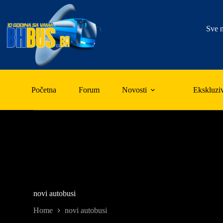
Skip
to
content
Sve n
Početna
Forum
Novosti
Ekskluzi
novi autobusi
Home
novi autobusi