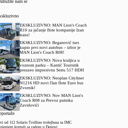
idružite nam se
kskluzivno
EKSKLUZIVNO: MAN Lion's Coach
R10 za jačanje flote kompanije Izan
trans!
EKSKLUZIVNO: Beganović turs
kupio prvi novi autobus – izbor je
MAN Lion's Coach R08!
EKSKLUZIVNO: Nova kraljica u
voznom parku – Kantić Touristik
preuzeo impresivnu Setru 517 HDH
EKSKLUZIVNO: Neoplan Cityliner
N1216 HD novi član flote Euro bus
Zvornik!
EKSKLUZIVNO: Nov MAN Lion's
Coach R08 za Prevoz putnika
Zavidovići
eportaže
vi od 112 Solaris Trollino trolejbusa sa IMC
njenjem krenuli sa radom u Đenovi