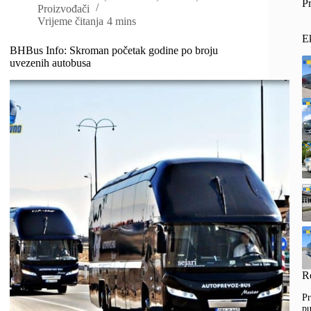
Pr
Proizvođači
Vrijeme čitanja
4 mins
E
BHBus Info: Skroman početak godine po broju
uvezenih autobusa
R
Pr
pu