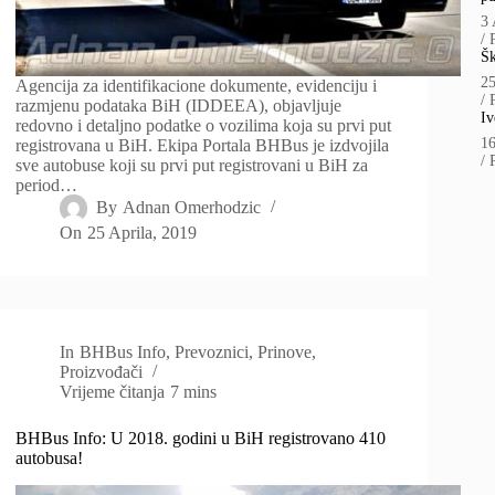
3 
/
Šk
2
Agencija za identifikacione dokumente, evidenciju i
/
razmjenu podataka BiH (IDDEEA), objavljuje
Iv
redovno i detaljno podatke o vozilima koja su prvi put
1
registrovana u BiH. Ekipa Portala BHBus je izdvojila
/
sve autobuse koji su prvi put registrovani u BiH za
period…
By
Adnan Omerhodzic
On
25 Aprila, 2019
In
BHBus Info
,
Prevoznici
,
Prinove
,
Proizvođači
Vrijeme čitanja
7 mins
BHBus Info: U 2018. godini u BiH registrovano 410
autobusa!