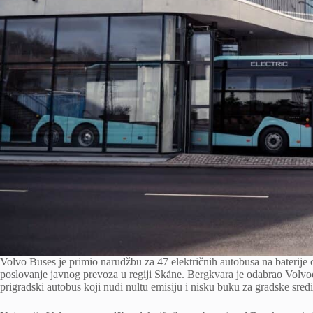
Volvo Buses je primio narudžbu za 47 električnih autobusa na baterije
poslovanje javnog prevoza u regiji Skåne. Bergkvara je odabrao Volvoo
prigradski autobus koji nudi nultu emisiju i nisku buku za gradske sred