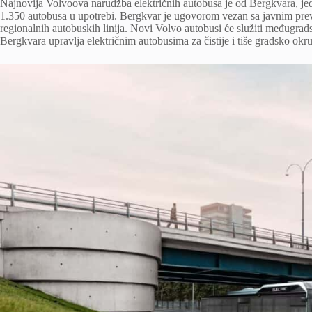
Najnovija Volvoova narudžba električnih autobusa je od Bergkvara, je
1.350 autobusa u upotrebi. Bergkvar je ugovorom vezan sa javnim pre
regionalnih autobuskih linija. Novi Volvo autobusi će služiti međugrads
Bergkvara upravlja električnim autobusima za čistije i tiše gradsko okr