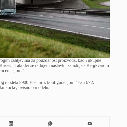
trogim zahtjevima za pouzdanost proizvoda, kao i ukupne
o Buses. „Također se radujem nastavku saradnje s Bergkvarom
tom emisijom.“
 modela 8900 Electric s konfiguracijom 4×2 i 6×2.
bliku kocke, ovisno o modelu.