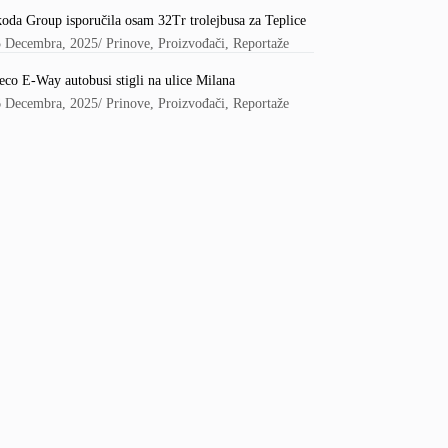
oda Group isporučila osam 32Tr trolejbusa za Teplice
5 Decembra, 2025
/
Prinove
,
Proizvođači
,
Reportaže
eco E-Way autobusi stigli na ulice Milana
6 Decembra, 2025
/
Prinove
,
Proizvođači
,
Reportaže