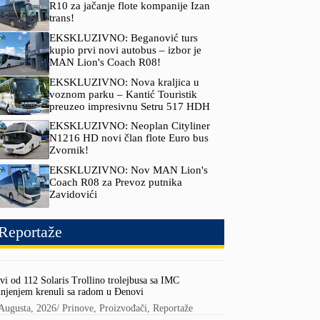
R10 za jačanje flote kompanije Izan
trans!
EKSKLUZIVNO: Beganović turs
kupio prvi novi autobus – izbor je
MAN Lion's Coach R08!
EKSKLUZIVNO: Nova kraljica u
voznom parku – Kantić Touristik
preuzeo impresivnu Setru 517 HDH
EKSKLUZIVNO: Neoplan Cityliner
N1216 HD novi član flote Euro bus
Zvornik!
EKSKLUZIVNO: Nov MAN Lion's
Coach R08 za Prevoz putnika
Zavidovići
Reportaže
vi od 112 Solaris Trollino trolejbusa sa IMC
njenjem krenuli sa radom u Đenovi
Augusta, 2026
/
Prinove
,
Proizvođači
,
Reportaže