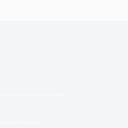
In
Prevoznici
,
Prinove
,
Proizvođači
utobusa od Volvo Buses