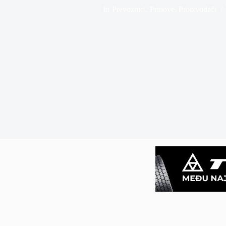
In
Prevoznici
,
Prinove
,
Proizvođači