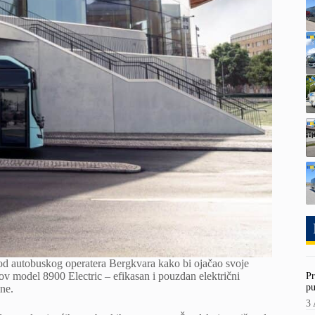
 od autobuskog operatera Bergkvara kako bi ojačao svoje
v model 8900 Electric – efikasan i pouzdan električni
Pr
pu
ine.
3 