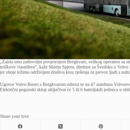
„Zaista smo zadovoljni povjerenjem Bergkvare, velikog operatera sa s
troškove vlasništva“, kaže Martin Spjern, direktor za Švedsku u Volv
jer oboje težimo održivijem društvu kroz rješenja za prevoz ljudi s nul
Ugovor Volvo Buses s Bergkvarom odnosi se na 47 autobusa Volvoovog
Električni pogonski sklop uključivat će 5 ili 6 baterijskih jedinica u o
Share your love