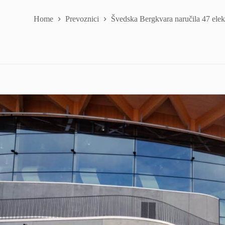
Home
Prevoznici
Švedska Bergkvara naručila 47 elek