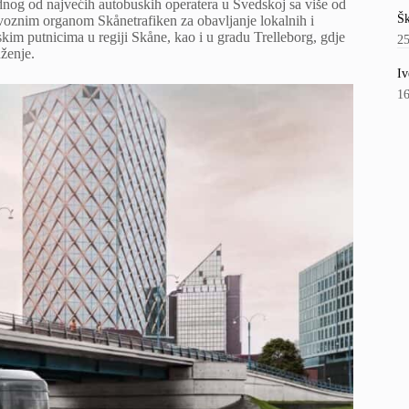
dnog od najvećih autobuskih operatera u Švedskoj sa više od
Šk
voznim organom Skånetrafiken za obavljanje lokalnih i
kim putnicima u regiji Skåne, kao i u gradu Trelleborg, gdje
2
uženje.
Iv
1