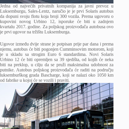
Jedna od najvećih privatnih kompanija za javni prevoz u
Luksemburgu, Sales-Lentz, naručio je je prvi Solaris autobus
da dopuni svoju flotu koja broji 300 vozila. Prema ugovoru o
kupovini novog Urbino 12, isporuke će biti u zadnjem
kvartalu 2017. godine. Za poljskog proizvođača autobusa ovo
je prvi ugovor na tržištu Luksemburga.
Ugovor između dvije strane je potpisan prije par dana i prema
njemu, autobus će biti pogonjen Cumminsovim motorom, koji
je u skladu sa strogim Euro 6 standardima. Novi Solaris
Urbino 12 će biti opremljen sa 39 sjedišta, od kojih će neka
biti na preklop, u cilju da se pruži maksimalna udobnost za
putnike. Autobus poljskog proizvođača će raditi na području
luksemburškog grada Bascharge, koji se nalazi oko 1050 km
od fabrike u kojoj će se vozili i praviti.