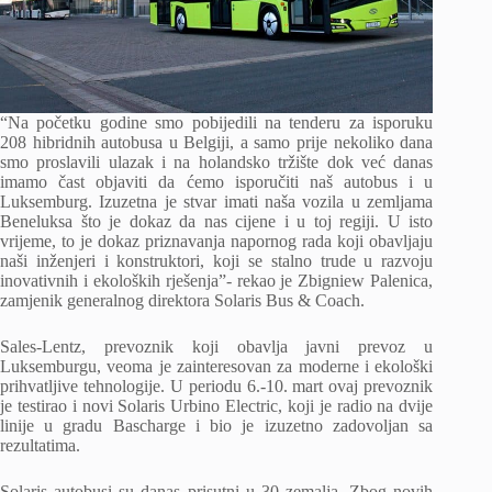
“Na početku godine smo pobijedili na tenderu za isporuku
208 hibridnih autobusa u Belgiji, a samo prije nekoliko dana
smo proslavili ulazak i na holandsko tržište dok već danas
imamo čast objaviti da ćemo isporučiti naš autobus i u
Luksemburg. Izuzetna je stvar imati naša vozila u zemljama
Beneluksa što je dokaz da nas cijene i u toj regiji. U isto
vrijeme, to je dokaz priznavanja napornog rada koji obavljaju
naši inženjeri i konstruktori, koji se stalno trude u razvoju
inovativnih i ekoloških rješenja”- rekao je Zbigniew Palenica,
zamjenik generalnog direktora Solaris Bus & Coach.
Sales-Lentz, prevoznik koji obavlja javni prevoz u
Luksemburgu, veoma je zainteresovan za moderne i ekološki
prihvatljive tehnologije. U periodu 6.-10. mart ovaj prevoznik
je testirao i novi Solaris Urbino Electric, koji je radio na dvije
linije u gradu Bascharge i bio je izuzetno zadovoljan sa
rezultatima.
Solaris autobusi su danas prisutni u 30 zemalja. Zbog novih