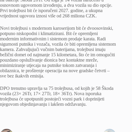
osnovnom ugovornom izvođenju, a dva vozila su dio opcije.
Prvi trolejbusi bit će isporučeni 2027. godine, a ukupna
vrijednost ugovora iznosi više od 268 miliona CZK.
Novi trolejbusi s modernom karoserijom bit će dvoosovinski,
potpuno niskopodni i klimatizirani. Bit će opremljeni
modernim informativnim i sistemom prodaje karata. Radi
sigurnosti putnika i vozača, vozila će biti opremljena sistemom
kamera. Zahvaljujući vučnim baterijama, trolejbusi imaju
bežični domet od najmanje 15 kilometara, što će im omogućiti
pouzdano opsluživanje dionica bez kontaktne mreže,
minimiziranje utjecaja na putnike tokom zatvaranja i
obilaznica, te proširenje operacija na nove gradske četvrti –
sve bez ikakvih emisija.
DPO trenutno upravlja sa 75 trolejbusa, od kojih je 58 Škoda
vozila (23× 26Tr, 17× 27Tr, 18× 36Tr). Nova isporuka
trolejbusa će upotpuniti postojeći vozni park i doprinijeti
njegovom objedinjavanju i lakšem održavanju.