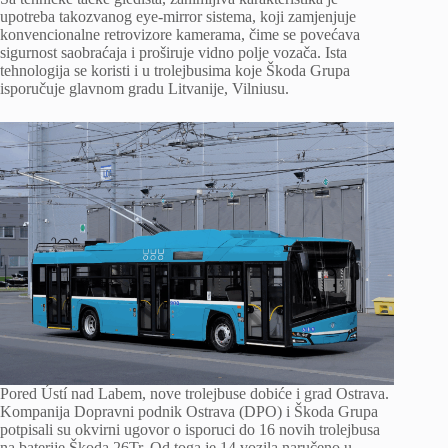
upotreba takozvanog eye-mirror sistema, koji zamjenjuje
konvencionalne retrovizore kamerama, čime se povećava
sigurnost saobraćaja i proširuje vidno polje vozača. Ista
tehnologija se koristi i u trolejbusima koje Škoda Grupa
isporučuje glavnom gradu Litvanije, Vilniusu.
Pored Ústí nad Labem, nove trolejbuse dobiće i grad Ostrava.
Kompanija Dopravni podnik Ostrava (DPO) i Škoda Grupa
potpisali su okvirni ugovor o isporuci do 16 novih trolejbusa
na baterije Škoda 26Tr. Od toga je 14 vozila naručeno u