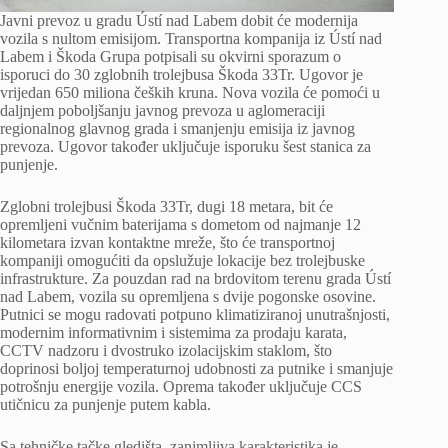
Javni prevoz u gradu Ústí nad Labem dobit će modernija
vozila s nultom emisijom. Transportna kompanija iz Ústí nad
Labem i Škoda Grupa potpisali su okvirni sporazum o
isporuci do 30 zglobnih trolejbusa Škoda 33Tr. Ugovor je
vrijedan 650 miliona čeških kruna. Nova vozila će pomoći u
daljnjem poboljšanju javnog prevoza u aglomeraciji
regionalnog glavnog grada i smanjenju emisija iz javnog
prevoza. Ugovor također uključuje isporuku šest stanica za
punjenje.
Zglobni trolejbusi Škoda 33Tr, dugi 18 metara, bit će
opremljeni vučnim baterijama s dometom od najmanje 12
kilometara izvan kontaktne mreže, što će transportnoj
kompaniji omogućiti da opslužuje lokacije bez trolejbuske
infrastrukture. Za pouzdan rad na brdovitom terenu grada Ústí
nad Labem, vozila su opremljena s dvije pogonske osovine.
Putnici se mogu radovati potpuno klimatiziranoj unutrašnjosti,
modernim informativnim i sistemima za prodaju karata,
CCTV nadzoru i dvostruko izolacijskim staklom, što
doprinosi boljoj temperaturnoj udobnosti za putnike i smanjuje
potrošnju energije vozila. Oprema također uključuje CCS
utičnicu za punjenje putem kabla.
Sa tehničke tačke gledišta, zanimljiva karakteristika je