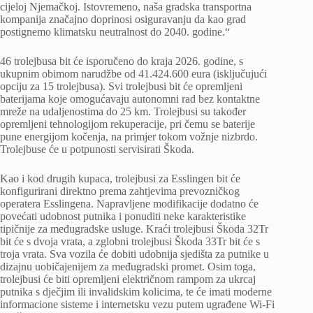
cijeloj Njemačkoj. Istovremeno, naša gradska transportna
kompanija značajno doprinosi osiguravanju da kao grad
postignemo klimatsku neutralnost do 2040. godine.“
46 trolejbusa bit će isporučeno do kraja 2026. godine, s
ukupnim obimom narudžbe od 41.424.600 eura (isključujući
opciju za 15 trolejbusa). Svi trolejbusi bit će opremljeni
baterijama koje omogućavaju autonomni rad bez kontaktne
mreže na udaljenostima do 25 km. Trolejbusi su također
opremljeni tehnologijom rekuperacije, pri čemu se baterije
pune energijom kočenja, na primjer tokom vožnje nizbrdo.
Trolejbuse će u potpunosti servisirati Škoda.
Kao i kod drugih kupaca, trolejbusi za Esslingen bit će
konfigurirani direktno prema zahtjevima prevozničkog
operatera Esslingena. Napravljene modifikacije dodatno će
povećati udobnost putnika i ponuditi neke karakteristike
tipičnije za međugradske usluge. Kraći trolejbusi Škoda 32Tr
bit će s dvoja vrata, a zglobni trolejbusi Škoda 33Tr bit će s
troja vrata. Sva vozila će dobiti udobnija sjedišta za putnike u
dizajnu uobičajenijem za međugradski promet. Osim toga,
trolejbusi će biti opremljeni električnom rampom za ukrcaj
putnika s dječjim ili invalidskim kolicima, te će imati moderne
informacione sisteme i internetsku vezu putem ugrađene Wi-Fi