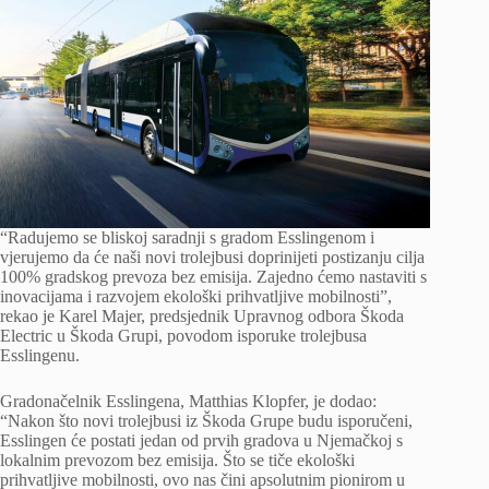
“Radujemo se bliskoj saradnji s gradom Esslingenom i
vjerujemo da će naši novi trolejbusi doprinijeti postizanju cilja
100% gradskog prevoza bez emisija. Zajedno ćemo nastaviti s
inovacijama i razvojem ekološki prihvatljive mobilnosti”,
rekao je Karel Majer, predsjednik Upravnog odbora Škoda
Electric u Škoda Grupi, povodom isporuke trolejbusa
Esslingenu.
Gradonačelnik Esslingena, Matthias Klopfer, je dodao:
“Nakon što novi trolejbusi iz Škoda Grupe budu isporučeni,
Esslingen će postati jedan od prvih gradova u Njemačkoj s
lokalnim prevozom bez emisija. Što se tiče ekološki
prihvatljive mobilnosti, ovo nas čini apsolutnim pionirom u