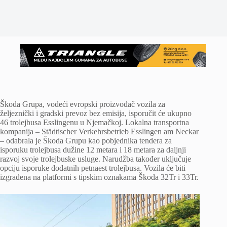
Škoda Grupa, vodeći evropski proizvođač vozila za
željeznički i gradski prevoz bez emisija, isporučit će ukupno
46 trolejbusa Esslingenu u Njemačkoj. Lokalna transportna
kompanija – Städtischer Verkehrsbetrieb Esslingen am Neckar
– odabrala je Škoda Grupu kao pobjednika tendera za
isporuku trolejbusa dužine 12 metara i 18 metara za daljnji
razvoj svoje trolejbuske usluge. Narudžba također uključuje
opciju isporuke dodatnih petnaest trolejbusa. Vozila će biti
izgrađena na platformi s tipskim oznakama Škoda 32Tr i 33Tr.