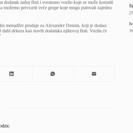
 dodatak našoj floti i svestrano vozilo koje se može koristiti
Šk
 da možemo prevoziti veće grupe koje mogu putovati zajedno
2
Iv
ni menadžer prodaje za Alexander Dennis, koji je dodao:
dabl dekera kao novih dodataka njihovoj floti. Vozila će
1
”
odzic