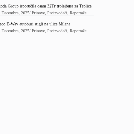
oda Group isporučila osam 32Tr trolejbusa za Teplice
5 Decembra, 2025
/
Prinove
,
Proizvođači
,
Reportaže
eco E-Way autobusi stigli na ulice Milana
6 Decembra, 2025
/
Prinove
,
Proizvođači
,
Reportaže