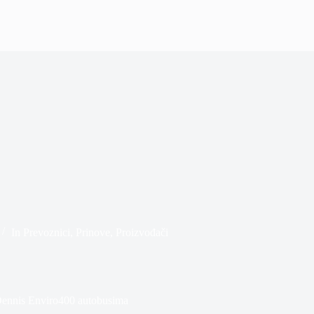
In
Prevoznici
,
Prinove
,
Proizvođači
 Dennis Enviro400 autobusima