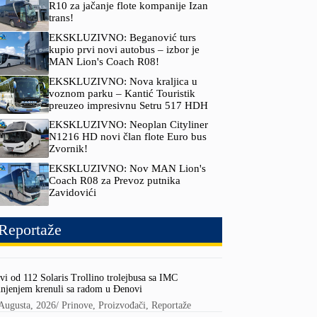
R10 za jačanje flote kompanije Izan
trans!
EKSKLUZIVNO: Beganović turs
kupio prvi novi autobus – izbor je
MAN Lion's Coach R08!
EKSKLUZIVNO: Nova kraljica u
voznom parku – Kantić Touristik
preuzeo impresivnu Setru 517 HDH
EKSKLUZIVNO: Neoplan Cityliner
N1216 HD novi član flote Euro bus
Zvornik!
EKSKLUZIVNO: Nov MAN Lion's
Coach R08 za Prevoz putnika
Zavidovići
Reportaže
vi od 112 Solaris Trollino trolejbusa sa IMC
njenjem krenuli sa radom u Đenovi
Augusta, 2026
/
Prinove
,
Proizvođači
,
Reportaže