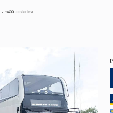
Enviro400 autobusima
P