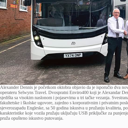
Alexander Dennis je početkom oktobra objavio da je isporučio dva n
operateru Selwyns Travel. Dvospratni Enviro400 koji je Alexandar Den
sjedišta sa visokim naslonom i pojasevima u tri tačke vezanja. Svestra
fakultetske i školske ugovore, zajedno s korporativnim i privatnim po
sjeverozapadu Engleske, sa 50 godina iskustva u pružanju kvaliteta, po
karakteristike koje vozila pružaju uključuju USB priključke za punjenje,
pruža opušteno iskustvo putovanja.