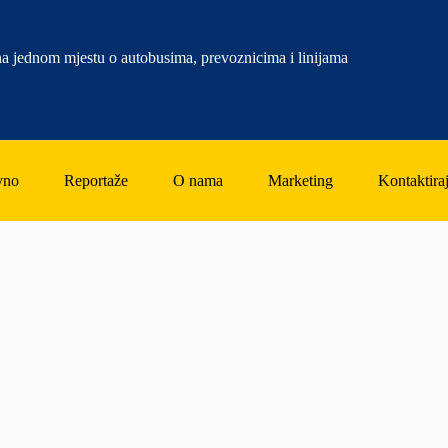
a jednom mjestu o autobusima, prevoznicima i linijama
vno
Reportaže
O nama
Marketing
Kontaktiraj