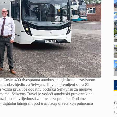
ova Enviro400 dvospratna autobusa engleskom nezavisnom
nis obezbjedio za Selwyns Travel opremljeni su sa 85
na vozila pružit će dodatnu podršku Selwynsu za njegove
slovima. Selwyns Travel je vodeći autobuski prevoznik na
uzdanosti i vrijednosti za novac za putnike. Dodatne
Pr
 digitalni tahograf i pod u imitaciji drveta koji putnicima
pu
3 