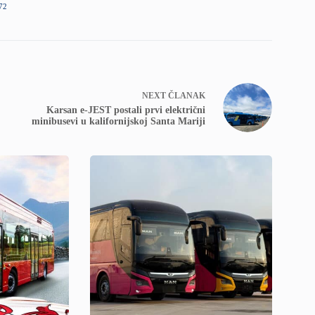
72
NEXT
ČLANAK
Karsan e-JEST postali prvi električni
minibusevi u kalifornijskoj Santa Mariji