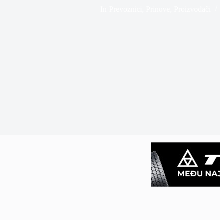
In
Prevoznici
,
Prinove
,
Proizvođači