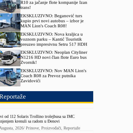
R10 za jačanje flote kompanije Izan
trans!
EKSKLUZIVNO: Beganović turs
kupio prvi novi autobus – izbor je
MAN Lion's Coach R08!
EKSKLUZIVNO: Nova kraljica u
voznom parku – Kantić Touristik
preuzeo impresivnu Setru 517 HDH
EKSKLUZIVNO: Neoplan Cityliner
N1216 HD novi član flote Euro bus
Zvornik!
EKSKLUZIVNO: Nov MAN Lion's
Coach R08 za Prevoz putnika
Zavidovići
Reportaže
vi od 112 Solaris Trollino trolejbusa sa IMC
njenjem krenuli sa radom u Đenovi
Augusta, 2026
/
Prinove
,
Proizvođači
,
Reportaže