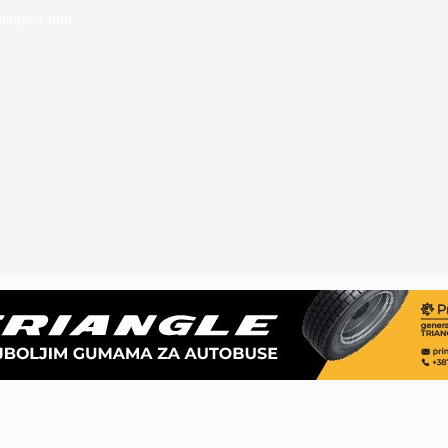
tanja
1 min