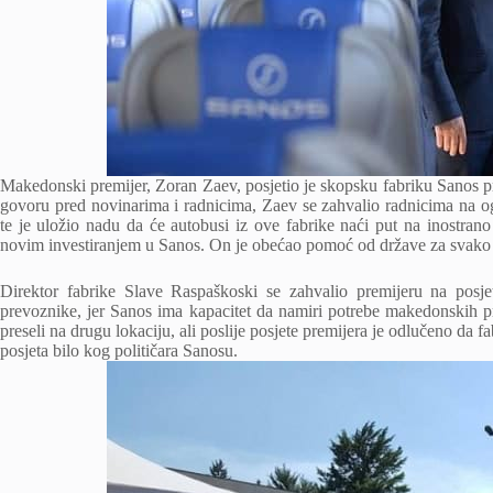
Makedonski premijer, Zoran Zaev, posjetio je skopsku fabriku Sanos 
govoru pred novinarima i radnicima, Zaev se zahvalio radnicima na og
te je uložio nadu da će autobusi iz ove fabrike naći put na inostran
novim investiranjem u Sanos. On je obećao pomoć od države za svako 
Direktor fabrike Slave Raspaškoski se zahvalio premijeru na posj
prevoznike, jer Sanos ima kapacitet da namiri potrebe makedonskih p
preseli na drugu lokaciju, ali poslije posjete premijera je odlučeno da 
posjeta bilo kog političara Sanosu.