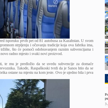
pred isporuku prvih pet od 81 autobusa za Kazahstan. U svom
romnom strpljenju i očuvanju tradicije koja ova fabrika ima,
o tržište, što će pomoći odobravanjem raznim subvencijama i
novo radno mjesto i svaki novi proizvod.
eti, te mu je predložio da se uvedu subvencije za domaće
revoznika. Takođe, Raspaškoski tvrdi da je Sanos htio da se
fabrika ostane na mjestu na kom jeste. Ovo je ujedno bila i prva
Pr
pu
3 