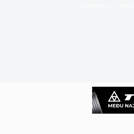
In
Proizvođači
Vrijeme či