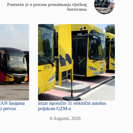
Panturist je u procesu preuzimanja riječkog
Autotransa
MAN šasijama
Irizar isporučio 31 električni autobus
ki prevoz
poljskom GZM-u
6 Augusta, 2026