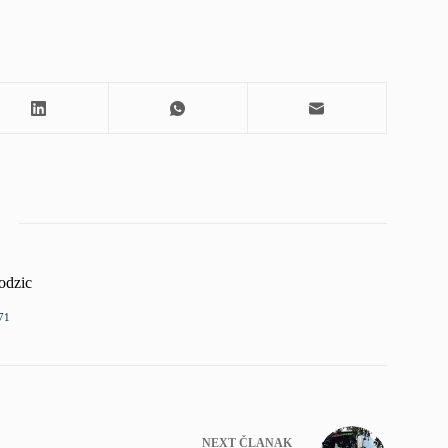
odzic
71
NEXT
ČLANAK