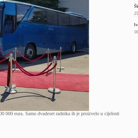
Šk
2
Iv
1
00 000 eura. Samo dvadeset radnika ih je proizvelo u cijelosti