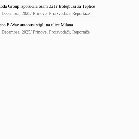
oda Group isporučila osam 32Tr trolejbusa za Teplice
5 Decembra, 2025
/
Prinove
,
Proizvođači
,
Reportaže
eco E-Way autobusi stigli na ulice Milana
6 Decembra, 2025
/
Prinove
,
Proizvođači
,
Reportaže