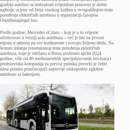
gradski autobus sa trokrakom zvijezdom ponovno je dobio
najbolje ocjene od žirija visokog kalibra u ovogodišnjem testu
poređenja električnih autobusa u organizaciji časopisa
Omnibusspiegel bus.
Prošle godine, Mercedes eCitaro – koji je u to vrijeme
učestvovao u verziji solo autobusa – već je bio na prvom
mjestu u odnosu na sve konkurente i osvojio željenu titulu. Na
šestom izdanju renomiranog testa poređenja električnih
autobusa, koje je održano u Bonu sredinom aprila 2024.
godine, više od 40 međunarodnih specijalizovanih novinara i
predstavnika kompanija za prevoz putnika provelo je četiri
dana pomno proučavajući najnovije niskopodne zglobne
autobuse sa baterijom.