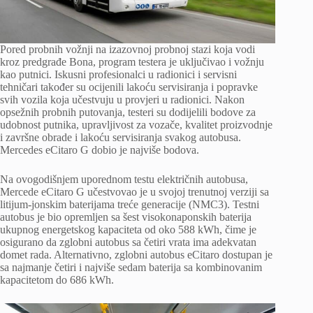
Pored probnih vožnji na izazovnoj probnoj stazi koja vodi
kroz predgrađe Bona, program testera je uključivao i vožnju
kao putnici. Iskusni profesionalci u radionici i servisni
tehničari također su ocijenili lakoću servisiranja i popravke
svih vozila koja učestvuju u provjeri u radionici. Nakon
opsežnih probnih putovanja, testeri su dodijelili bodove za
udobnost putnika, upravljivost za vozače, kvalitet proizvodnje
i završne obrade i lakoću servisiranja svakog autobusa.
Mercedes eCitaro G dobio je najviše bodova.
Na ovogodišnjem uporednom testu električnih autobusa,
Mercede eCitaro G učestvovao je u svojoj trenutnoj verziji sa
litijum-jonskim baterijama treće generacije (NMC3). Testni
autobus je bio opremljen sa šest visokonaponskih baterija
ukupnog energetskog kapaciteta od oko 588 kWh, čime je
osigurano da zglobni autobus sa četiri vrata ima adekvatan
domet rada. Alternativno, zglobni autobus eCitaro dostupan je
sa najmanje četiri i najviše sedam baterija sa kombinovanim
kapacitetom do 686 kWh.