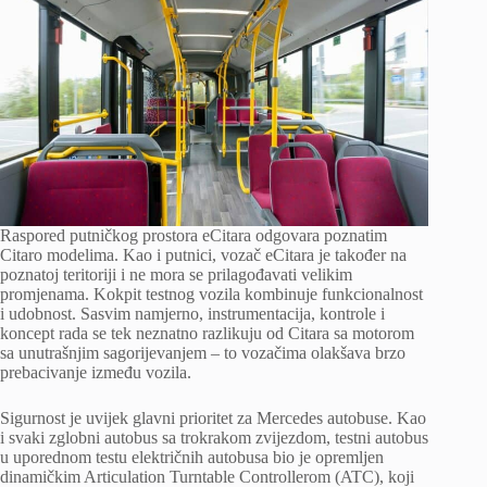
Raspored putničkog prostora eCitara odgovara poznatim
Citaro modelima. Kao i putnici, vozač eCitara je također na
poznatoj teritoriji i ne mora se prilagođavati velikim
promjenama. Kokpit testnog vozila kombinuje funkcionalnost
i udobnost. Sasvim namjerno, instrumentacija, kontrole i
koncept rada se tek neznatno razlikuju od Citara sa motorom
sa unutrašnjim sagorijevanjem – to vozačima olakšava brzo
prebacivanje između vozila.
Sigurnost je uvijek glavni prioritet za Mercedes autobuse. Kao
i svaki zglobni autobus sa trokrakom zvijezdom, testni autobus
u uporednom testu električnih autobusa bio je opremljen
dinamičkim Articulation Turntable Controllerom (ATC), koji