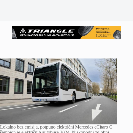
Lokalno bez emisija, potpuno električni Mercedes eCitaro G
šampion je električnih autobusa 2024. Niskopodni zglobni