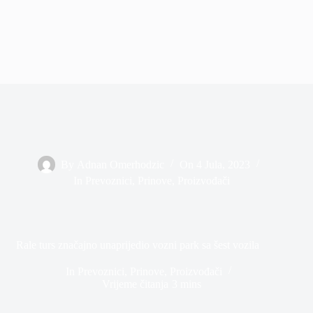
By
Adnan Omerhodzic
On
4 Jula, 2023
In
Prevoznici
,
Prinove
,
Proizvođači
Rale turs značajno unaprijedio vozni park sa šest vozila
In
Prevoznici
,
Prinove
,
Proizvođači
Vrijeme čitanja
3 mins