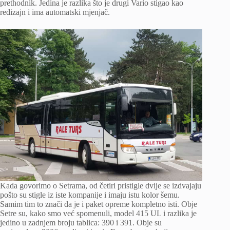
prethodnik. Jedina je razlika što je drugi Vario stigao kao
redizajn i ima automatski mjenjač.
Kada govorimo o Setrama, od četiri pristigle dvije se izdvajaju
pošto su stigle iz iste kompanije i imaju istu kolor šemu.
Samim tim to znači da je i paket opreme kompletno isti. Obje
Setre su, kako smo već spomenuli, model 415 UL i razlika je
jedino u zadnjem broju tablica: 390 i 391. Obje su