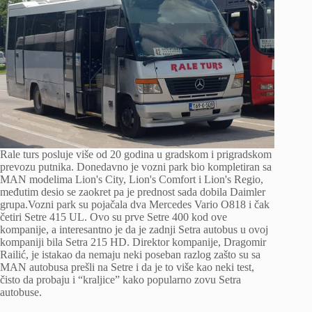
Rale turs posluje više od 20 godina u gradskom i prigradskom
prevozu putnika. Donedavno je vozni park bio kompletiran sa
MAN modelima Lion's City, Lion's Comfort i Lion's Regio,
međutim desio se zaokret pa je prednost sada dobila Daimler
grupa.Vozni park su pojačala dva Mercedes Vario O818 i čak
četiri Setre 415 UL. Ovo su prve Setre 400 kod ove
kompanije, a interesantno je da je zadnji Setra autobus u ovoj
kompaniji bila Setra 215 HD. Direktor kompanije, Dragomir
Railić, je istakao da nemaju neki poseban razlog zašto su sa
MAN autobusa prešli na Setre i da je to više kao neki test,
čisto da probaju i “kraljice” kako popularno zovu Setra
autobuse.