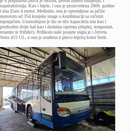
je u potpunosti plava je možda, prema našem mišljenju, i
najatraktivnija. Kao i bijele, i ona je proizvedena 2006. godine
i ima Euro 4 motor. Međutim, ona je opremljena sa jačim
motorom od 354 konjske snage u kombinaciji sa ručnim
mjenjačem. Unutrašnjost je što se tiče kapaciteta ista kao i
prethodne dvije baš kao i dodatna oprema (displej, tempomat,
retarder te frižider). Prilikom naše posjete stigla je i četvrta
Setra 415 UL, a ona je urađena u plavo-bijeloj kolor šemi.