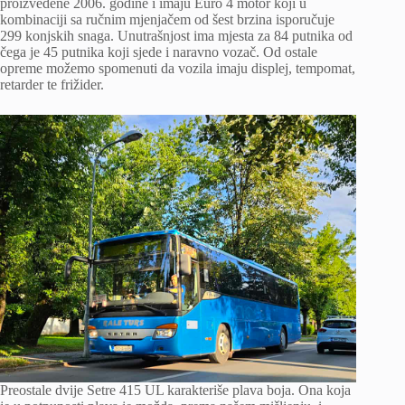
proizvedene 2006. godine i imaju Euro 4 motor koji u
kombinaciji sa ručnim mjenjačem od šest brzina isporučuje
299 konjskih snaga. Unutrašnjost ima mjesta za 84 putnika od
čega je 45 putnika koji sjede i naravno vozač. Od ostale
opreme možemo spomenuti da vozila imaju displej, tempomat,
retarder te frižider.
Preostale dvije Setre 415 UL karakteriše plava boja. Ona koja