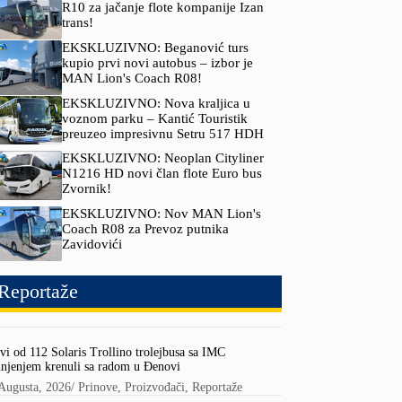
R10 za jačanje flote kompanije Izan
trans!
EKSKLUZIVNO: Beganović turs
kupio prvi novi autobus – izbor je
MAN Lion's Coach R08!
EKSKLUZIVNO: Nova kraljica u
voznom parku – Kantić Touristik
preuzeo impresivnu Setru 517 HDH
EKSKLUZIVNO: Neoplan Cityliner
N1216 HD novi član flote Euro bus
Zvornik!
EKSKLUZIVNO: Nov MAN Lion's
Coach R08 za Prevoz putnika
Zavidovići
Reportaže
vi od 112 Solaris Trollino trolejbusa sa IMC
njenjem krenuli sa radom u Đenovi
Augusta, 2026
/
Prinove
,
Proizvođači
,
Reportaže