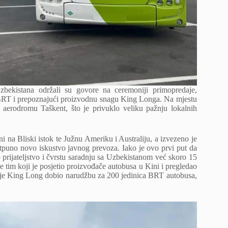
zbekistana održali su govore na ceremoniji primopredaje,
 BRT i prepoznajući proizvodnu snagu King Longa. Na mjestu
 aerodromu Taškent, što je privuklo veliku pažnju lokalnih
i na Bliski istok te Južnu Ameriku i Australiju, a izvezeno je
puno novo iskustvo javnog prevoza. Iako je ovo prvi put da
ijateljstvo i čvrstu saradnju sa Uzbekistanom već skoro 15
 tim koji je posjetio proizvođače autobusa u Kini i pregledao
je King Long dobio narudžbu za 200 jedinica BRT autobusa,