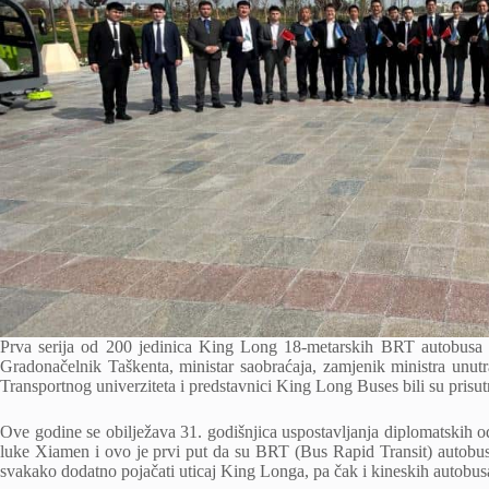
Prva serija od 200 jedinica King Long 18-metarskih BRT autobusa is
Gradonačelnik Taškenta, ministar saobraćaja, zamjenik ministra unutr
Transportnog univerziteta i predstavnici King Long Buses bili su prisut
Ove godine se obilježava 31. godišnjica uspostavljanja diplomatskih 
luke Xiamen i ovo je prvi put da su BRT (Bus Rapid Transit) autobus
svakako dodatno pojačati uticaj King Longa, pa čak i kineskih autobusa