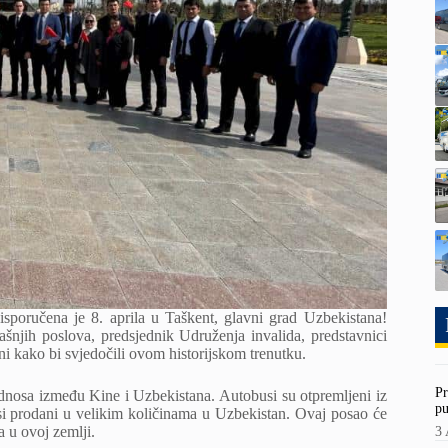
poručena je 8. aprila u Taškent, glavni grad Uzbekistana!
ašnjih poslova, predsjednik Udruženja invalida, predstavnici
ni kako bi svjedočili ovom historijskom trenutku.
Pr
odnosa između Kine i Uzbekistana. Autobusi su otpremljeni iz
pu
i prodani u velikim količinama u Uzbekistan. Ovaj posao će
 u ovoj zemlji.
3 