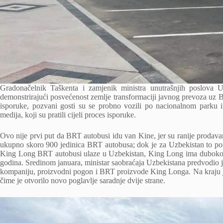
Gradonačelnik Taškenta i zamjenik ministra unutrašnjih poslova U
demonstrirajući posvećenost zemlje transformaciji javnog prevoza uz
isporuke, pozvani gosti su se probno vozili po nacionalnom parku i
medija, koji su pratili cijeli proces isporuke.
Ovo nije prvi put da BRT autobusi idu van Kine, jer su ranije prodavan
ukupno skoro 900 jedinica BRT autobusa; dok je za Uzbekistan to pot
King Long BRT autobusi ulaze u Uzbekistan, King Long ima duboko pr
godina. Sredinom januara, ministar saobraćaja Uzbekistana predvodio je
kompaniju, proizvodni pogon i BRT proizvode King Longa. Na kraju 
čime je otvorilo novo poglavlje saradnje dvije strane.