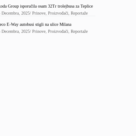
oda Group isporučila osam 32Tr trolejbusa za Teplice
5 Decembra, 2025
/
Prinove
,
Proizvođači
,
Reportaže
eco E-Way autobusi stigli na ulice Milana
6 Decembra, 2025
/
Prinove
,
Proizvođači
,
Reportaže