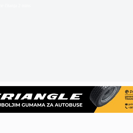
e čitanja
2 mins