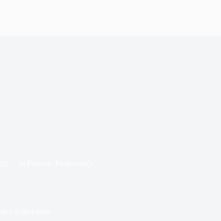
023
In
Prinove
,
Proizvođači
ni u Uzbekistan