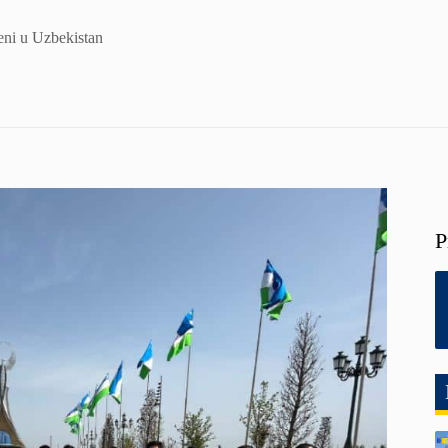
eni u Uzbekistan
P