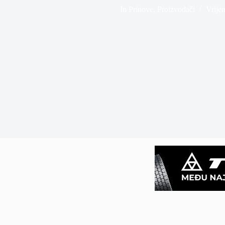
In
Prinove
,
Proizvođači
Vrijem