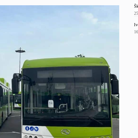
Šk
2
Iv
1