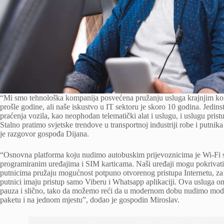
“Mi smo tehnološka kompanija posvećena pružanju usluga krajnjim kori
prošle godine, ali naše iskustvo u IT sektoru je skoro 10 godina. Jedin
praćenja vozila, kao neophodan telematički alat i uslugu, i uslugu pris
Stalno pratimo svjetske trendove u transportnoj industriji robe i putni
je razgovor gospođa Dijana.
“Osnovna platforma koju nudimo autobuskim prijevoznicima je Wi-Fi s
programiranim uređajima i SIM karticama. Naši uređaji mogu pokrivati 
putnicima pružaju mogućnost potpuno otvorenog pristupa Internetu, za 
putnici imaju pristup samo Viberu i Whatsapp aplikaciji. Ova usluga om
pauza i slično, tako da možemo reći da u modernom dobu nudimo mode
paketu i na jednom mjestu”, dodao je gospodin Miroslav.