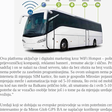
Ova platforma uključuje i digitalni marketing kroz WiFi Hotspot – pošt
prijevozničkoj kompaniji, reklamni banneri , trenutne akcije i slično.
sadržaj i on se nalazi na cloud serveru, tako da bez obzira na broj vozila 
nema potrebe za zasebnim programiranjima. Sa ovom uslugom nema pot
interneta ili mjenjaju SIM kartice, što nam je gospodin Miroslav pojasn
mjenjaju mreže i automatizacija traje od 5-10 minuta, što ovisi od mob
su kod nas mreže na Balkanu prilično loše, ali smatramo da i ovih 5-10 m
potrebe da se vozačko osoblje brine još i o tome pa da mjenjaju uređaje
vožnju.”
Uređaji koji se dobijaju su evropske proizvodnje sa svim potrebnim cer
interesantno je da Miron Glob GPS BA ne naplaćuje korištenje uređaja