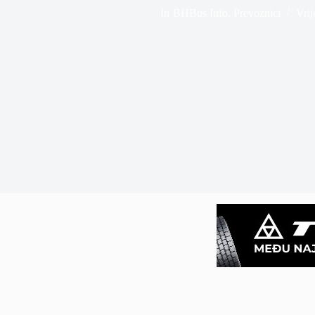
In
BHBus Info
,
Prevoznici
Vrij