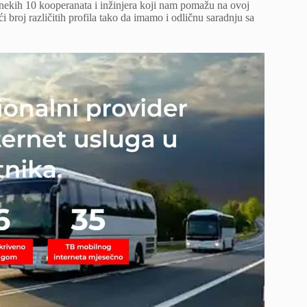
a nekih 10 kooperanata i inžinjera koji nam pomažu na ovoj
 broj različitih profila tako da imamo i odličnu saradnju sa