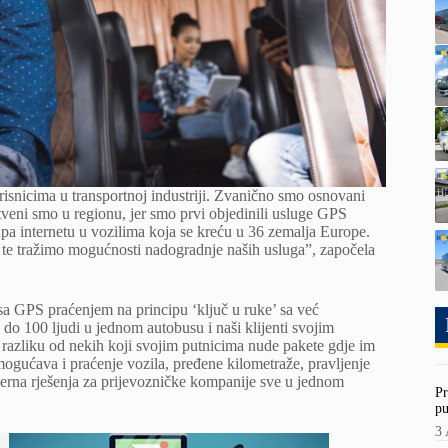
snicima u transportnoj industriji. Zvanično smo osnovani
stveni smo u regionu, jer smo prvi objedinili usluge GPS
tupa internetu u vozilima koja se kreću u 36 zemalja Europe.
ka te tražimo mogućnosti nadogradnje naših usluga”, započela
a GPS praćenjem na principu ‘ključ u ruke’ sa već
do 100 ljudi u jednom autobusu i naši klijenti svojim
razliku od nekih koji svojim putnicima nude pakete gdje im
ogućava i praćenje vozila, pređene kilometraže, pravljenje
rna rješenja za prijevozničke kompanije sve u jednom
Pr
pu
3 