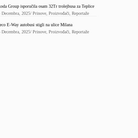
oda Group isporučila osam 32Tr trolejbusa za Teplice
5 Decembra, 2025
/
Prinove
,
Proizvođači
,
Reportaže
eco E-Way autobusi stigli na ulice Milana
6 Decembra, 2025
/
Prinove
,
Proizvođači
,
Reportaže