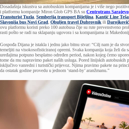
Dosadašnja iskustva sa autobuskim kompanijama je i više nego pozitivna
i platformu kompanije Miron Glob GPS BA su
Centrotrans Sarajevo
Transturist Tuzla
,
Semberija transport Bijeljina
,
Kantić Line Teša
Slavonija bus Novi Grad
,
Obuljen travel Dubrovnik
ili
Darojković
ovu platformu koristi preko 100 autobusa čije su rute prevenstveno prol
rasti pošto se radi na sklapanju ugovora i sa kompanijama iz Makedoni
Gospođa Dijana je istakla i jednu jako bitnu stvar: “Cilj nam je da stvo
temeljiti na visokosofisticiranoj opremi. Svaka kompanija koja želi da 
uređajima potpuno besplatno određen period, nakon kojeg ćemo uporediti
tome da mu napravimo paket naših usluga. Pored linijskih autobuskih pri
isključivo vanredni i turistički prijevoz. Njima pravimo pakete na princ
da ostatak godine provedu u jednom ‘stand-by’ aranžmanu.”