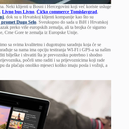
. Neki klijenti u Bosni i Hercegovini koji već koriste usluge
,
Livno bus Livno
,
Ćićko commerce Tomislavgrad
,
nj
, dok su u Hrvatskoj klijenti kompanije kao što su
 promet Dugo Selo
. Sveukupno do sada u BiH i Hrvatskoj
azak preko više europskih zemalja, ali ta brojka će sigurno
je, Crne Gore te zemalja iz Europske Unije.
rimo sa svima kvalitetnu i dugotrajnu saradnju koja će se
sarađuje sa nama ima opciju testiranja WI-FI i GPS-a sa našim
 bilješke i shvatiti šta je prevozniku potrebno i shodno
jevoznika, počeli smo raditi i sa prijevoznicima koji rade
ipu da plaćaju onoliko mjeseci koliko imaju posla i vožnji, a