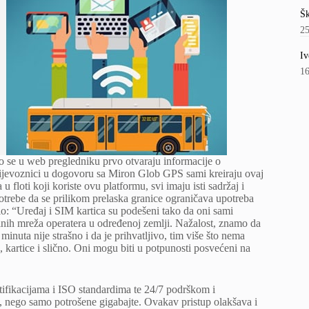
Šk
2
Iv
1
o se u web pregledniku prvo otvaraju informacije o
 Prijevoznici u dogovoru sa Miron Glob GPS sami kreiraju ovaj
u floti koji koriste ovu platformu, svi imaju isti sadržaj i
rebe da se prilikom prelaska granice ograničava upotreba
io: “Uređaj i SIM kartica su podešeni tako da oni sami
ilnih mreža operatera u određenoj zemlji. Nažalost, znamo da
inuta nije strašno i da je prihvatljivo, tim više što nema
, kartice i slično. Oni mogu biti u potpunosti posvećeni na
tifikacijama i ISO standardima te 24/7 podrškom i
, nego samo potrošene gigabajte. Ovakav pristup olakšava i