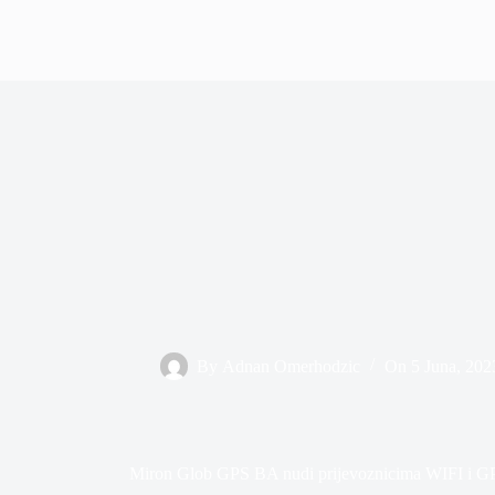
By
Adnan Omerhodzic
On
5 Juna, 202
Miron Glob GPS BA nudi prijevoznicima WIFI i GPS