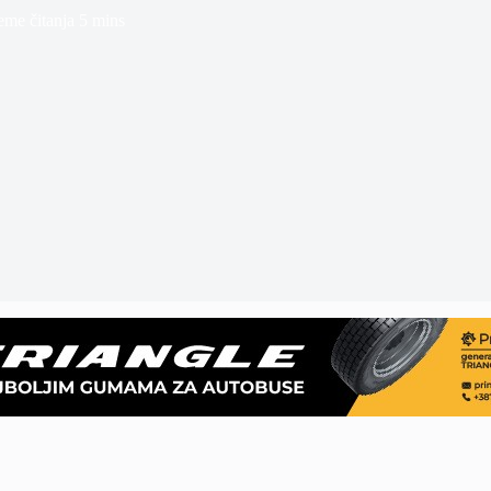
eme čitanja
5 mins