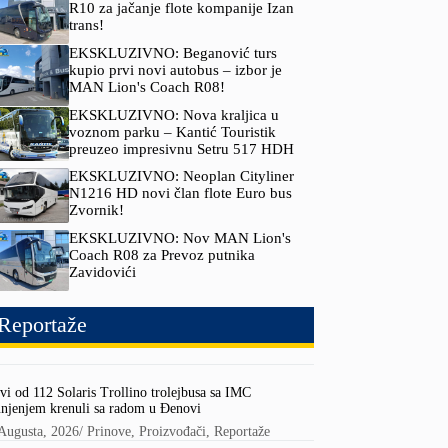
R10 za jačanje flote kompanije Izan
trans!
EKSKLUZIVNO: Beganović turs
kupio prvi novi autobus – izbor je
MAN Lion's Coach R08!
EKSKLUZIVNO: Nova kraljica u
voznom parku – Kantić Touristik
preuzeo impresivnu Setru 517 HDH
EKSKLUZIVNO: Neoplan Cityliner
N1216 HD novi član flote Euro bus
Zvornik!
EKSKLUZIVNO: Nov MAN Lion's
Coach R08 za Prevoz putnika
Zavidovići
Reportaže
vi od 112 Solaris Trollino trolejbusa sa IMC
njenjem krenuli sa radom u Đenovi
Augusta, 2026
/
Prinove
,
Proizvođači
,
Reportaže