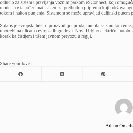
odlučio za sistem upravljanja voznim parkom eSConnect, koji omoguća
modela će također imati sistem za prethodnu pripremu koji održava ug
tokom i nakon punjenja. Sistemom se može upravljati daljinski putem 
Solaris je evropski lider u proizvodnji i prodaji autobusa s nultom emisi
upotrebi na ulicama evropskih gradova. Novi Urbino električni auto
korak ka čistijem i tišem javnom prevozu u regiji.
Share your love
Adnan Omerh