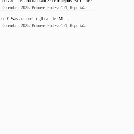
oda Group isporučila osam 32Tr trolejbusa za Teplice
5 Decembra, 2025
/
Prinove
,
Proizvođači
,
Reportaže
eco E-Way autobusi stigli na ulice Milana
6 Decembra, 2025
/
Prinove
,
Proizvođači
,
Reportaže