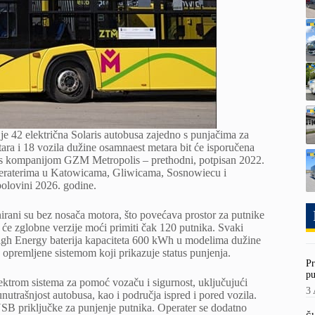
je 42 električna Solaris autobusa zajedno s punjačima za
a i 18 vozila dužine osamnaest metara bit će isporučena
 s kompanijom GZM Metropolis – prethodni, potpisan 2022.
operaterima u Katowicama, Gliwicama, Sosnowiecu i
 polovini 2026. godine.
rani su bez nosača motora, što povećava prostor za putnike
 će zglobne verzije moći primiti čak 120 putnika. Svaki
 High Energy baterija kapaciteta 600 kWh u modelima dužine
 opremljene sistemom koji prikazuje status punjenja.
Pr
pu
pektrom sistema za pomoć vozaču i sigurnost, uključujući
3 
nutrašnjost autobusa, kao i područja ispred i pored vozila.
USB priključke za punjenje putnika. Operater se dodatno