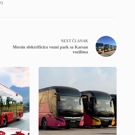
72
NEXT
ČLANAK
Mersin elektrificira vozni park sa Karsan
vozilima