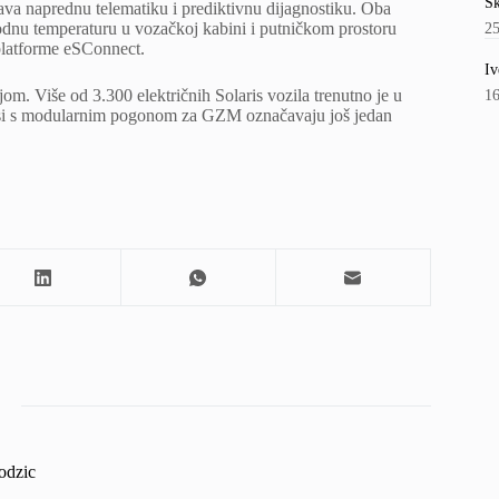
Šk
va naprednu telematiku i prediktivnu dijagnostiku. Oba
odnu temperaturu u vozačkoj kabini i putničkom prostoru
2
platforme eSConnect.
Iv
jom. Više od 3.300 električnih Solaris vozila trenutno je u
1
busi s modularnim pogonom za GZM označavaju još jedan
odzic