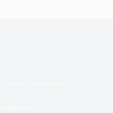
5
In
Prevoznici
,
Prinove
,
Proizvođači
čna Solaris autobusa