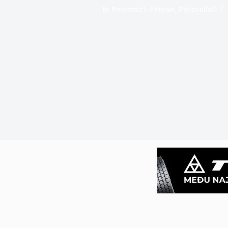
In
Prevoznici
,
Prinove
,
Proizvođači