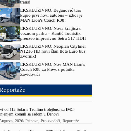
trans!
EKSKLUZIVNO: Beganović turs
kupio prvi novi autobus – izbor je
MAN Lion's Coach R08!
EKSKLUZIVNO: Nova kraljica u
voznom parku – Kantić Touristik
preuzeo impresivnu Setru 517 HDH
EKSKLUZIVNO: Neoplan Cityliner
N1216 HD novi član flote Euro bus
Zvornik!
EKSKLUZIVNO: Nov MAN Lion's
Coach R08 za Prevoz putnika
Zavidovići
Reportaže
vi od 112 Solaris Trollino trolejbusa sa IMC
njenjem krenuli sa radom u Đenovi
Augusta, 2026
/
Prinove
,
Proizvođači
,
Reportaže