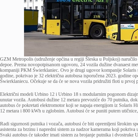
GZM Metropolis (udruženje općina u regiji Šleska u Poljskoj) naručilo 
depoe. Prema novopotpisanom ugovoru, 24 vozila dužine dvanaest metar
kompaniji PKM Świerklaniec. Ovo je drugi ugovor kompanije Solaris
godine, pokrivao je 32 električna autobusa isporučena 2023. godine 
Świerklaniecu. Očekuje se da će se nova vozila pridružiti floti u prvoj
Električni modeli Urbino 12 i Urbino 18 s modularnim pogonom dizajni
unutar vozila. Autobusi dužine 12 metara prevoziće do 70 putnika, dok
autobus će pokretati elektromotor koji se napaja energijom iz Solaris
12 metara i 800 kWh u zglobnim. Autobusi će se puniti putem utičnice,
Radi sigurnosti putnika i vozača, autobusi će biti opremljeni širokim s
asistenta za brzinu i napredni sistem za nadzor kamerama koji pokriva u
Svaki autobus će također imati sistem za brojanje putnika i dvostruke 