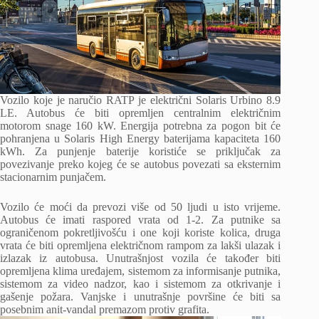
Vozilo koje je naručio RATP je električni Solaris Urbino 8.9
LE. Autobus će biti opremljen centralnim električnim
motorom snage 160 kW. Energija potrebna za pogon bit će
pohranjena u Solaris High Energy baterijama kapaciteta 160
kWh. Za punjenje baterije koristiće se priključak za
povezivanje preko kojeg će se autobus povezati sa eksternim
stacionarnim punjačem.
Vozilo će moći da prevozi više od 50 ljudi u isto vrijeme.
Autobus će imati raspored vrata od 1-2. Za putnike sa
ograničenom pokretljivošću i one koji koriste kolica, druga
vrata će biti opremljena električnom rampom za lakši ulazak i
izlazak iz autobusa. Unutrašnjost vozila će također biti
opremljena klima uređajem, sistemom za informisanje putnika,
sistemom za video nadzor, kao i sistemom za otkrivanje i
gašenje požara. Vanjske i unutrašnje površine će biti sa
posebnim anit-vandal premazom protiv grafita.