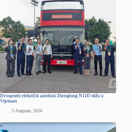
Dvospratni električni autobusi Zhongtong N11D stižu u
Vijetnam
5 Augusta, 2026