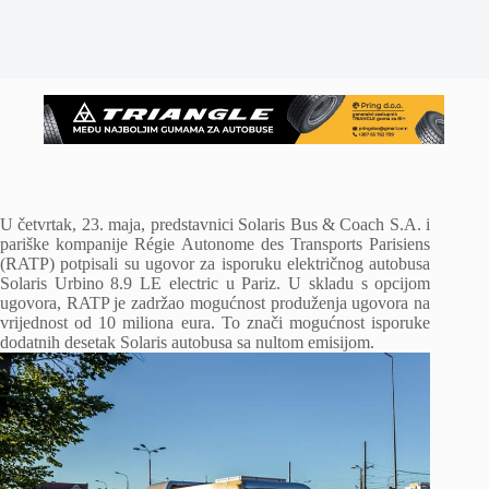
U četvrtak, 23. maja, predstavnici Solaris Bus & Coach S.A. i
pariške kompanije Régie Autonome des Transports Parisiens
(RATP) potpisali su ugovor za isporuku električnog autobusa
Solaris Urbino 8.9 LE electric u Pariz. U skladu s opcijom
ugovora, RATP je zadržao mogućnost produženja ugovora na
vrijednost od 10 miliona eura. To znači mogućnost isporuke
dodatnih desetak Solaris autobusa sa nultom emisijom.