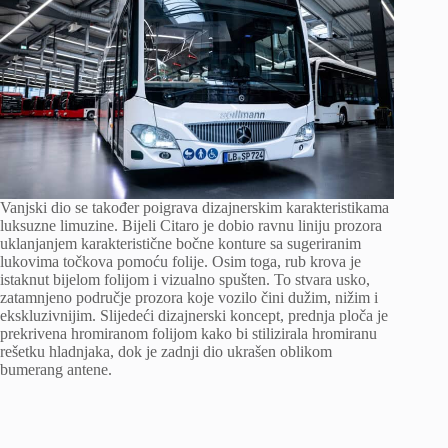
Vanjski dio se također poigrava dizajnerskim karakteristikama
luksuzne limuzine. Bijeli Citaro je dobio ravnu liniju prozora
uklanjanjem karakteristične bočne konture sa sugeriranim
lukovima točkova pomoću folije. Osim toga, rub krova je
istaknut bijelom folijom i vizualno spušten. To stvara usko,
zatamnjeno područje prozora koje vozilo čini dužim, nižim i
ekskluzivnijim. Slijedeći dizajnerski koncept, prednja ploča je
prekrivena hromiranom folijom kako bi stilizirala hromiranu
rešetku hladnjaka, dok je zadnji dio ukrašen oblikom
bumerang antene.