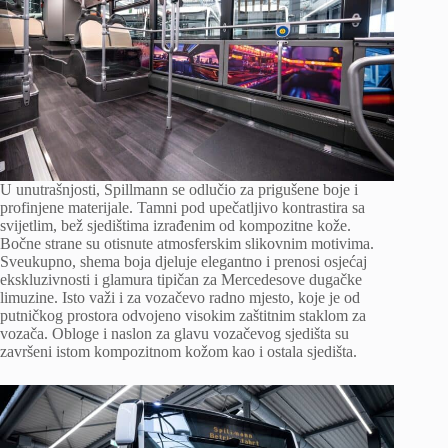
U unutrašnjosti, Spillmann se odlučio za prigušene boje i
profinjene materijale. Tamni pod upečatljivo kontrastira sa
svijetlim, bež sjedištima izrađenim od kompozitne kože.
Bočne strane su otisnute atmosferskim slikovnim motivima.
Sveukupno, shema boja djeluje elegantno i prenosi osjećaj
ekskluzivnosti i glamura tipičan za Mercedesove dugačke
limuzine. Isto važi i za vozačevo radno mjesto, koje je od
putničkog prostora odvojeno visokim zaštitnim staklom za
vozača. Obloge i naslon za glavu vozačevog sjedišta su
završeni istom kompozitnom kožom kao i ostala sjedišta.