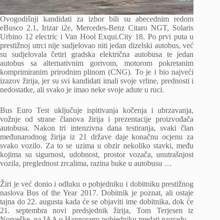
Ovogodišnji kandidati za izbor bili su abecednim redom
eBusco 2.1, Irizar i2e, Mercedes-Benz Citaro NGT, Solaris
Urbino 12 electric i Van Hool Exqui.City 18. Po prvi puta u
prestižnoj utrci nije sudjelovao niti jedan dizelski autobus, već
su sudjelovala četiri gradska električna autobusa te jedan
autobus sa alternativnim gorivom, motorom pokretanim
komprimiranim prirodnim plinom (CNG). To je i bio najveći
izazov žirija, jer su svi kandidati imali svoje vrline, prednosti i
nedostatke, ali svako je imao neke svoje adute u ruci.
Bus Euro Test uključuje ispitivanja kočenja i ubrzavanja,
vožnje od strane članova žirija i prezentacije proizvođača
autobusa. Nakon tri intenzivna dana testiranja, svaki član
međunarodnog žirija iz 21 države daje konačnu ocjenu za
svako vozilo. Za to se uzima u obzir nekoliko stavki, među
kojima su sigurnost, udobnost, prostor vozača, unutrašnjost
vozila, preglednost zrcalima, razina buke u autobusu …
Žiri je već donio i odluku o pobjedniku i dobitniku prestižnog
naslova Bus of the Year 2017. Dobitnik je poznat, ali ostaje
tajna do 22. augusta kada će se objaviti ime dobitnika, dok će
21. septembra novi predsjednik žirija, Tom Terjesen iz
Norveške, na IAA u Hannoveru pobjedniku predati nagradu.