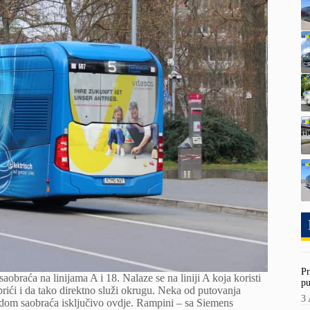
Pr
raća na linijama A i 18. Nalaze se na liniji A koja koristi
pu
prići i da tako direktno služi okrugu. Neka od putovanja
3 
kendom saobraća isključivo ovdje. Rampini – sa Siemens