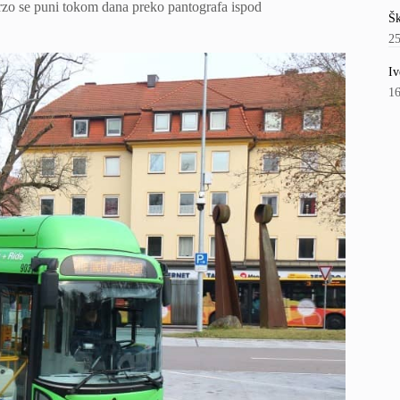
brzo se puni tokom dana preko pantografa ispod
Šk
2
Iv
1