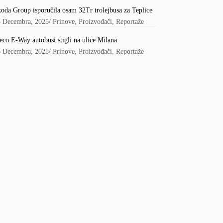
oda Group isporučila osam 32Tr trolejbusa za Teplice
5 Decembra, 2025
/
Prinove
,
Proizvođači
,
Reportaže
eco E-Way autobusi stigli na ulice Milana
6 Decembra, 2025
/
Prinove
,
Proizvođači
,
Reportaže