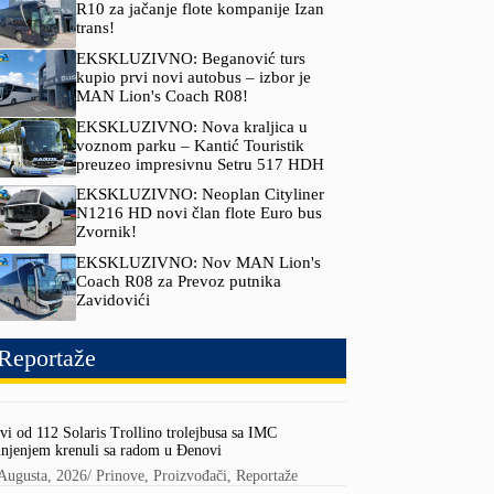
R10 za jačanje flote kompanije Izan
trans!
EKSKLUZIVNO: Beganović turs
kupio prvi novi autobus – izbor je
MAN Lion's Coach R08!
EKSKLUZIVNO: Nova kraljica u
voznom parku – Kantić Touristik
preuzeo impresivnu Setru 517 HDH
EKSKLUZIVNO: Neoplan Cityliner
N1216 HD novi član flote Euro bus
Zvornik!
EKSKLUZIVNO: Nov MAN Lion's
Coach R08 za Prevoz putnika
Zavidovići
Reportaže
vi od 112 Solaris Trollino trolejbusa sa IMC
njenjem krenuli sa radom u Đenovi
Augusta, 2026
/
Prinove
,
Proizvođači
,
Reportaže