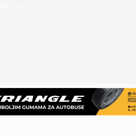
anja
2 mins