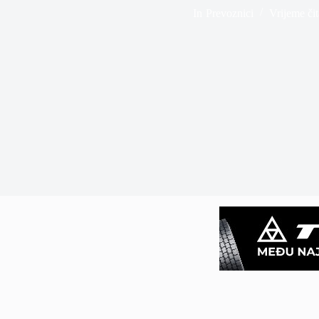
In
Prevoznici
Vrijeme čit