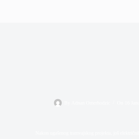
By
Adnan Omerhodzic
On
16 Jan
Nakon ugašenog tramvajskog projekta, još električni