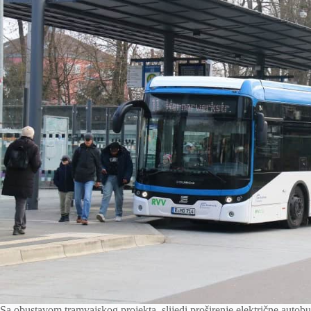
Sa obustavom tramvajskog projekta, slijedi proširenje električne auto