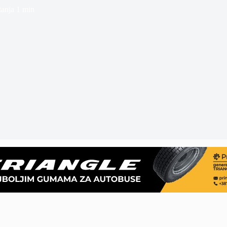
tanja
1 min