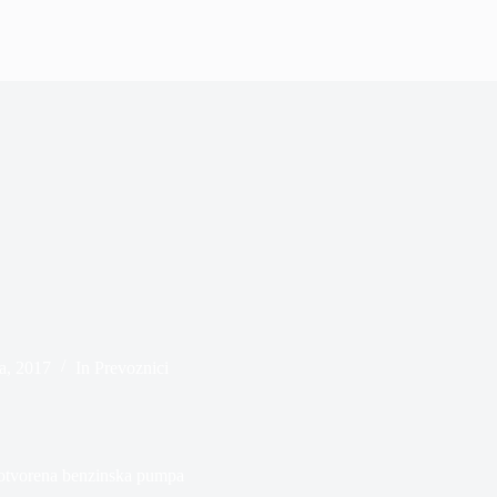
la, 2017
In
Prevoznici
– otvorena benzinska pumpa