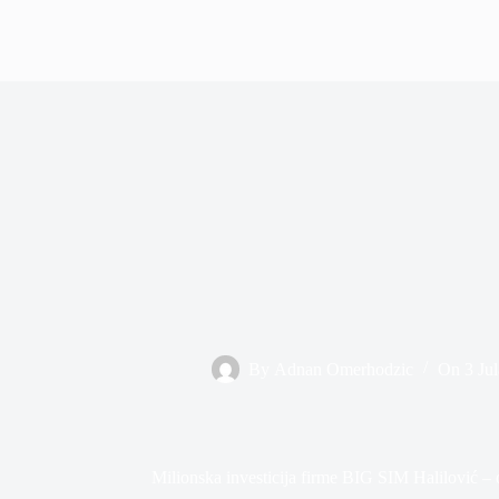
By
Adnan Omerhodzic
On
3 Ju
Milionska investicija firme BIG SIM Halilović 