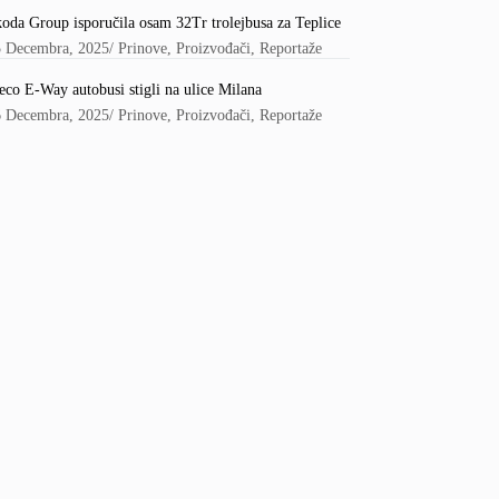
oda Group isporučila osam 32Tr trolejbusa za Teplice
5 Decembra, 2025
/
Prinove
,
Proizvođači
,
Reportaže
eco E-Way autobusi stigli na ulice Milana
6 Decembra, 2025
/
Prinove
,
Proizvođači
,
Reportaže