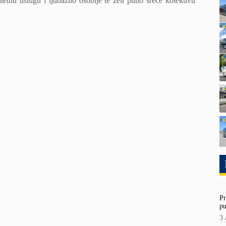
etnu uslugu i ljubazno osoblje te želi puno sreće kolektivu
Pr
pu
3 