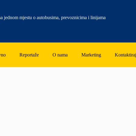
a jednom mjestu o autobusima, prevoznicima i linijama
vno
Reportaže
O nama
Marketing
Kontaktiraj