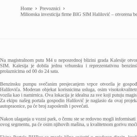
Home
Prevoznici
Milionska investicija firme BIG SIM Halilović – otvorena 
Na magistralnom putu M4 u neposrednoj blizini grada Kalesije otvor
SIM. Kalesija je dobila jednu vrhunsku i reprezentativnu benzi
prolaznicima od 00 do 24 sata.
Benzinsku pumpu svečanim presjecanjem vrpce otvorila je gospođ
Halilovića. Moderan objekat korisnicima usluga, osim visokokvalitetn
vozila kao i namirnica. Ova lokacija je idealna za sve koji putuju mag
Za ekipu našeg portala gospodin Halilović je naglasio da ovaj projek
autopraonice, pa će broj zaposlenih i povećati.
Nakon ulaganja u vozni park, o čemu ste se redovno mogli informisati 
ovog segmentu, pa će osim njihovih mašina, u kvalitetnom gorivu moći už