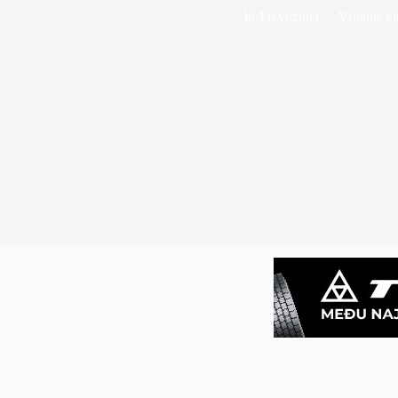
In
Prevoznici
Vrijeme či