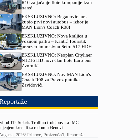
R10 za jačanje flote kompanije Izan
trans!
EKSKLUZIVNO: Beganović turs
kupio prvi novi autobus – izbor je
MAN Lion's Coach R08!
EKSKLUZIVNO: Nova kraljica u
voznom parku – Kantić Touristik
preuzeo impresivnu Setru 517 HDH
EKSKLUZIVNO: Neoplan Cityliner
N1216 HD novi član flote Euro bus
Zvornik!
EKSKLUZIVNO: Nov MAN Lion's
Coach R08 za Prevoz putnika
Zavidovići
Reportaže
vi od 112 Solaris Trollino trolejbusa sa IMC
njenjem krenuli sa radom u Đenovi
Augusta, 2026
/
Prinove
,
Proizvođači
,
Reportaže