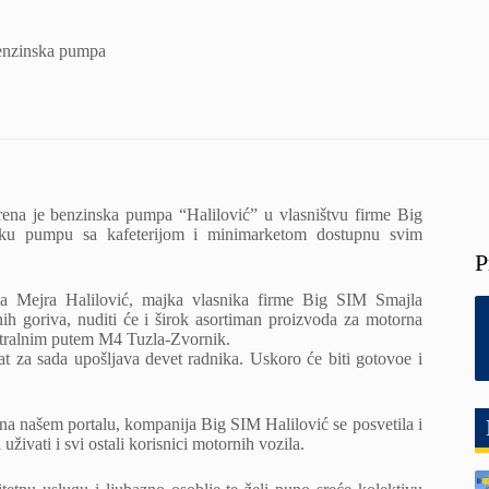
benzinska pumpa
ena je benzinska pumpa “Halilović” u vlasništvu firme Big
nsku pumpu sa kafeterijom i minimarketom dostupnu svim
P
a Mejra Halilović, majka vlasnika firme Big SIM Smajla
ih goriva, nuditi će i širok asortiman proizvoda za motorna
istralnim putem M4 Tuzla-Zvornik.
at za sada upošljava devet radnika. Uskoro će biti gotovoe i
na našem portalu, kompanija Big SIM Halilović se posvetila i
ivati i svi ostali korisnici motornih vozila.