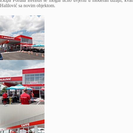
Ekipa Portala BHBus se mogla lično uvjeriti u moderan dizajn, kvalit
Halilović sa novim objektom.