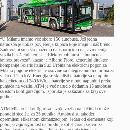
“U Milanu imamo već skoro 150 autobusa. Još jedna
narudžba je dokaz povjerenja kupaca koje imaju u naš brend.
Zadovoljni smo što možemo da isporučimo najsavremenija
vozila bez štetnih emisija. Elektromobilnost je budućnost
javnog prevoza”, kazao je Alberto Fiore, generalni direktor
kompanije Solaris Italia S.r.l Urbina na električni pogon za
Milano pogone električne osovine sa integrisanim motorima za
vuču od 125 kW. Energija se skladišti u baterije sa ukupnim
kapacitetom od 240 kWh, a baterije se mogu napuniti i preko
punjača na vozilu. ATM je već naručio dodatnih 15 autobusa
sa istom konfiguracijom. Isporuka je zakazana za kraj ove
godine.
ATM Milano je konfigurisao svoje vozilo na način da može
ponuditi sjedišta za 26 putnika. Autobusi su također
opremljeni efikasnom klimatizacijom. Jedan od elemenata koji
poboljšavaju sigurnost na brodu je sofisticirani sistem za
gašenje vatre. U vozilima dolazi i napredni sistem za