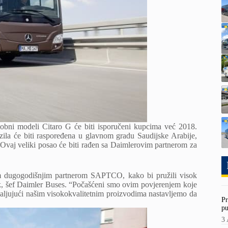
globni modeli Citaro G će biti isporučeni kupcima već 2018.
zila će biti raspoređena u glavnom gradu Saudijske Arabije,
. Ovaj veliki posao će biti rađen sa Daimlerovim partnerom za
m dugogodišnjim partnerom SAPTCO, kako bi pružili visok
ck, šef Daimler Buses. “Počašćeni smo ovim povjerenjem koje
ljujući našim visokokvalitetnim proizvodima nastavljemo da
Pr
pu
3 