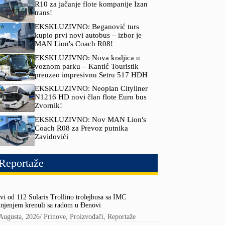
R10 za jačanje flote kompanije Izan
trans!
EKSKLUZIVNO: Beganović turs
kupio prvi novi autobus – izbor je
MAN Lion's Coach R08!
EKSKLUZIVNO: Nova kraljica u
voznom parku – Kantić Touristik
preuzeo impresivnu Setru 517 HDH
EKSKLUZIVNO: Neoplan Cityliner
N1216 HD novi član flote Euro bus
Zvornik!
EKSKLUZIVNO: Nov MAN Lion's
Coach R08 za Prevoz putnika
Zavidovići
Reportaže
vi od 112 Solaris Trollino trolejbusa sa IMC
njenjem krenuli sa radom u Đenovi
Augusta, 2026
/
Prinove
,
Proizvođači
,
Reportaže