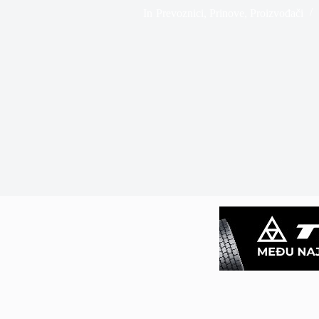
In
Prevoznici
,
Prinove
,
Proizvođači