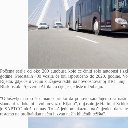
Početna serija od oko 200 autobusa koje će činiti solo autobusi i z
godine. Preostalih 400 vozila će biti isporučeno do 2020. godine. Vo
Rijadu, gdje će u većini slučajeva raditi na novoosnovanoj BRT liniji
Bliski istok i Sjevernu Afriku, a čije je sjedište u Dubaiju.
“Oduševljeni smo što imamo priliku da ponovo sarađujemo sa naši
standard za lokalni javni prevoz u Rijadu”, objasnio je Hartmut Schi
je SAPTCO uložio u nas. To još jednom ukazuje na činjenicu da zahva
rastemo na profitabilan način i izvan naših ključnih tržišta”.