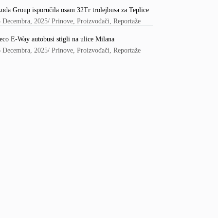
oda Group isporučila osam 32Tr trolejbusa za Teplice
5 Decembra, 2025
/
Prinove
,
Proizvođači
,
Reportaže
eco E-Way autobusi stigli na ulice Milana
6 Decembra, 2025
/
Prinove
,
Proizvođači
,
Reportaže