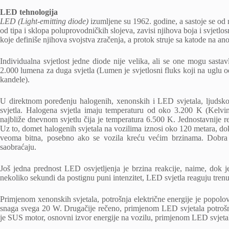
LED tehnologija
LED (Light-emitting diode)
izumljene su 1962. godine, a sastoje se od
od tipa i sklopa poluprovodničkih slojeva, zavisi njihova boja i svjetlo
koje definiše njihova svojstva zračenja, a protok struje sa katode na ano
Individualna svjetlost jedne diode nije velika, ali se one mogu sastav
2.000 lumena za duga svjetla (Lumen je svjetlosni fluks koji na uglu od
kandele).
U direktnom poređenju halogenih, xenonskih i LED svjetala, ljudsko
svjetla. Halogena svjetla imaju temperaturu od oko 3.200 K (Kelv
najbliže dnevnom svjetlu čija je temperatura 6.500 K. Jednostavnije r
Uz to, domet halogenih svjetala na vozilima iznosi oko 120 metara, d
veoma bitna, posebno ako se vozila kreću većim brzinama. Dobra os
saobraćaju.
Još jedna prednost LED osvjetljenja je brzina reakcije, naime, dok 
nekoliko sekundi da postignu puni intenzitet, LED svjetla reaguju trenu
Primjenom xenonskih svjetala, potrošnja električne energije je popolo
snaga svega 20 W. Drugačije rečeno, primjenom LED svjetala potrošnj
je SUS motor, osnovni izvor energije na vozilu, primjenom LED svjetal