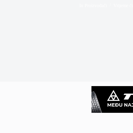
In
Proizvođači
Vrijeme či