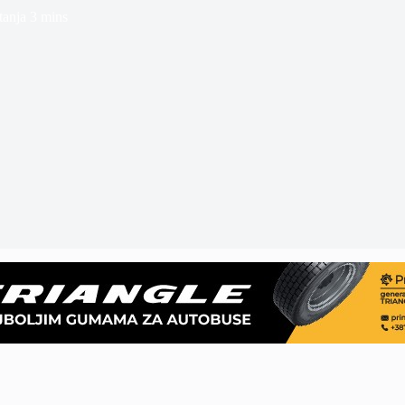
tanja
3 mins