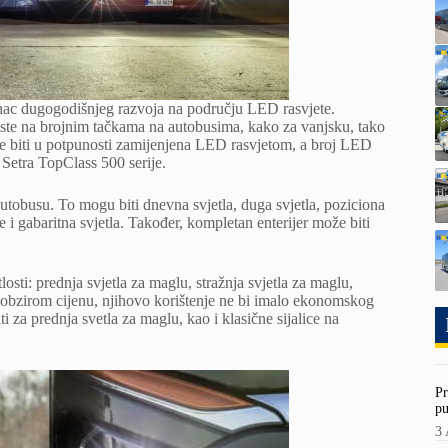
nac dugogodišnjeg razvoja na području LED rasvjete.
iste na brojnim tačkama na autobusima, kako za vanjsku, tako
že biti u potpunosti zamijenjena LED rasvjetom, a broj LED
 Setra TopClass 500 serije.
autobusu. To mogu biti dnevna svjetla, duga svjetla, poziciona
ce i gabaritna svjetla. Također, kompletan enterijer može biti
losti: prednja svjetla za maglu, stražnja svjetla za maglu,
a s obzirom cijenu, njihovo korištenje ne bi imalo ekonomskog
 za prednja svetla za maglu, kao i klasične sijalice na
Pr
pu
3 