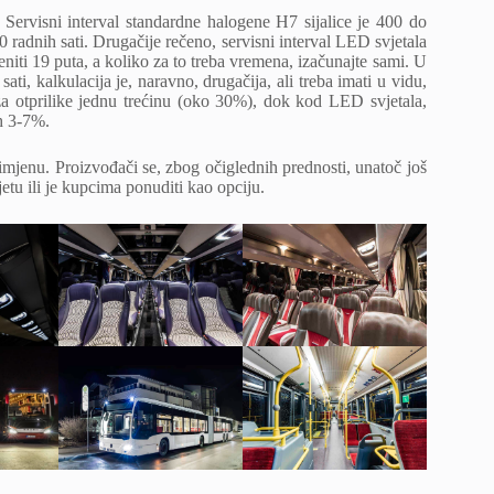
 Servisni interval standardne halogene H7 sijalice je 400 do
0 radnih sati. Drugačije rečeno, servisni interval LED svjetala
eniti 19 puta, a koliko za to treba vremena, izačunajte sami. U
ati, kalkulacija je, naravno, drugačija, ali treba imati u vidu,
za otprilike jednu trećinu (oko 30%), dok kod LED svjetala,
ih 3-7%.
imjenu. Proizvođači se, zbog očiglednih prednosti, unatoč još
jetu ili je kupcima ponuditi kao opciju.