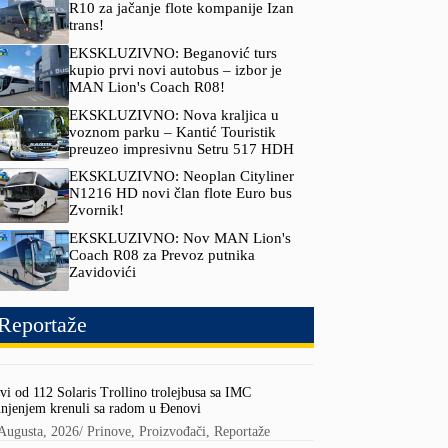
R10 za jačanje flote kompanije Izan
trans!
EKSKLUZIVNO: Beganović turs
kupio prvi novi autobus – izbor je
MAN Lion's Coach R08!
EKSKLUZIVNO: Nova kraljica u
voznom parku – Kantić Touristik
preuzeo impresivnu Setru 517 HDH
EKSKLUZIVNO: Neoplan Cityliner
N1216 HD novi član flote Euro bus
Zvornik!
EKSKLUZIVNO: Nov MAN Lion's
Coach R08 za Prevoz putnika
Zavidovići
Reportaže
vi od 112 Solaris Trollino trolejbusa sa IMC
njenjem krenuli sa radom u Đenovi
Augusta, 2026
/
Prinove
,
Proizvođači
,
Reportaže