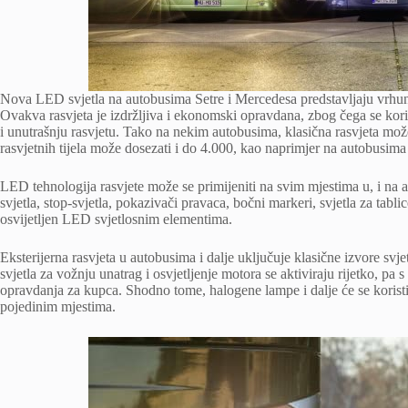
Nova LED svjetla na autobusima Setre i Mercedesa predstavljaju vrhu
Ovakva rasvjeta je izdržljiva i ekonomski opravdana, zbog čega se kor
i unutrašnju rasvjetu. Tako na nekim autobusima, klasična rasvjeta mo
rasvjetnih tijela može dosezati i do 4.000, kao naprimjer na autobusima
LED tehnologija rasvjete može se primijeniti na svim mjestima u, i na 
svjetla, stop-svjetla, pokazivači pravaca, bočni markeri, svjetla za tabli
osvijetljen LED svjetlosnim elementima.
Eksterijerna rasvjeta u autobusima i dalje uključuje klasične izvore svjet
svjetla za vožnju unatrag i osvjetljenje motora se aktiviraju rijetko, p
opravdanja za kupca. Shodno tome, halogene lampe i dalje će se koristiti
pojedinim mjestima.