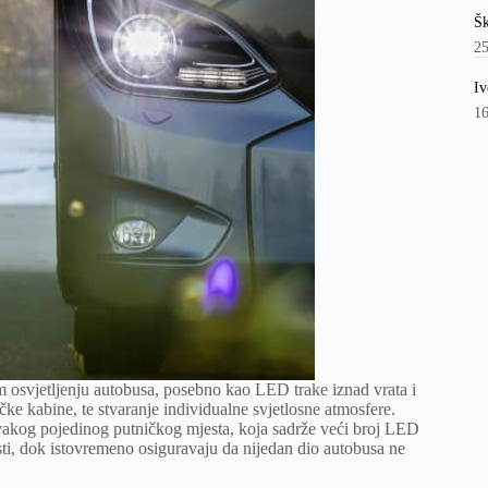
Šk
2
Iv
1
m osvjetljenju autobusa, posebno kao LED trake iznad vrata i
ičke kabine, te stvaranje individualne svjetlosne atmosfere.
 svakog pojedinog putničkog mjesta, koja sadrže veći broj LED
osti, dok istovremeno osiguravaju da nijedan dio autobusa ne