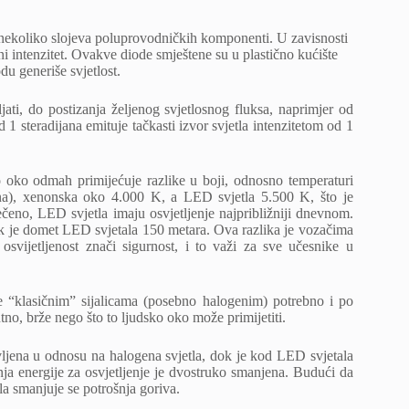
 nekoliko slojeva poluprovodničkih komponenti. U zavisnosti
sni intenzitet. Ovakve diode smještene su u plastično kućište
du generiše svjetlost.
ljati, do postizanja željenog svjetlosnog fluksa, naprimjer od
 1 steradijana emituje tačkasti izvor svjetla intenzitetom od 1
 oko odmah primijećuje razlike u boji, odnosno temperaturi
ina), xenonska oko 4.000 K, a LED svjetla 5.500 K, što je
ečeno, LED svjetla imaju osvjetljenje najpribližniji dnevnom.
ok je domet LED svjetala 150 metara. Ova razlika je vozačima
vijetljenost znači sigurnost, i to važi za sve učesnike u
je “klasičnim” sijalicama (posebno halogenim) potrebno i po
tno, brže nego što to ljudsko oko može primijetiti.
vljena u odnosu na halogena svjetla, dok je kod LED svjetala
a energije za osvjetljenje je dvostruko smanjena. Budući da
a smanjuje se potrošnja goriva.