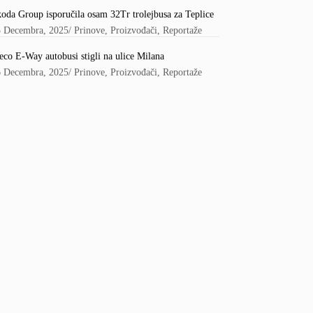
oda Group isporučila osam 32Tr trolejbusa za Teplice
5 Decembra, 2025
/
Prinove
,
Proizvođači
,
Reportaže
eco E-Way autobusi stigli na ulice Milana
6 Decembra, 2025
/
Prinove
,
Proizvođači
,
Reportaže