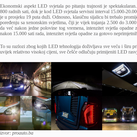
Ekonomski aspekt LED svjetala po pitanju trajnosti je spektakularan.
800 radnih sati, dok je kod LED svjetala servisni interval 15.000-20.00
je u prosjeku 19 puta duži. Odnosno, klasičnu sijalicu bi trebalo promij
poređenju sa xenonskim svjetlima, čiji je vijek trajanja 2.500 do 3.000 s
da već nakon jedne polovine tog vremena, intenzitet svjetla opadne 
nakon 15.000 sati rada, intenzitet svjetla opadne za gotovo neprimjetn
To su razlozi zbog kojih LED tehnologija doživljava sve veću i širu pr
uvijek relativno visokoj cijeni, sve češće odlučuju primijeniti LED rasv
izvor: proauto.ba