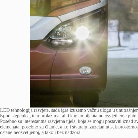
LED tehnologija rasvjete, sada igra izuzetno važnu ulogu u unutrašnje
ispod stepenica, te u prolazima, ali i kao ambijentalno osvjetljenje putn
Posebno su interesantna rasvjetna tijela, koja se mogu postaviti iznad
elemenata, posebno za čitanje, a koji stvaraju izuzetan utisak prostorn
ostane neosvetljenoj, a tako i bez nadzora.