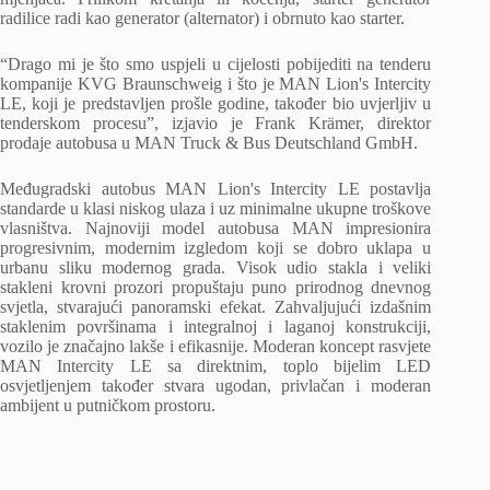
radilice radi kao generator (alternator) i obrnuto kao starter.
“Drago mi je što smo uspjeli u cijelosti pobijediti na tenderu
kompanije KVG Braunschweig i što je MAN Lion's Intercity
LE, koji je predstavljen prošle godine, također bio uvjerljiv u
tenderskom procesu”, izjavio je Frank Krämer, direktor
prodaje autobusa u MAN Truck & Bus Deutschland GmbH.
Međugradski autobus MAN Lion's Intercity LE postavlja
standarde u klasi niskog ulaza i uz minimalne ukupne troškove
vlasništva. Najnoviji model autobusa MAN impresionira
progresivnim, modernim izgledom koji se dobro uklapa u
urbanu sliku modernog grada. Visok udio stakla i veliki
stakleni krovni prozori propuštaju puno prirodnog dnevnog
svjetla, stvarajući panoramski efekat. Zahvaljujući izdašnim
staklenim površinama i integralnoj i laganoj konstrukciji,
vozilo je značajno lakše i efikasnije. Moderan koncept rasvjete
MAN Intercity LE sa direktnim, toplo bijelim LED
osvjetljenjem također stvara ugodan, privlačan i moderan
ambijent u putničkom prostoru.