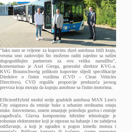
“Iako nam se vrijeme za kupovinu dizel autobusa bliži kraju,
veoma smo zadovoljni što možemo raditi zajedno sa našim
dugogodišnjim partnerom za ovu veliku narudžbu”,
komentarisao je Axel Gierga, generalni direktor KVG-a.
KVG Braunschweig prilikom kupovine slijedi specifikacije
Direktive o čistim vozilima (CVD – Clean Vehicles
Directives). CVD reguliše proporcije preduzeća javnog
prevoza koja moraju da kupuju autobuse sa čistim motorima.
EfficientHybrid modul serije gradskih autobusa MAN Lion's
City osigurava da emisije buke u urbanim sredinama ostaju
niske. Istovremeno, sistem smanjuje potrošnju goriva i emisije
zagađivača. Glavna komponenta hibridne tehnologije je
robustan elektromotor koji je otporan na habanje i ne zahtijeva
održavanje, a koji je ugrađen u pogon između motora i
mjenjača. Prilikom kretanja ili kočenja, starter generator