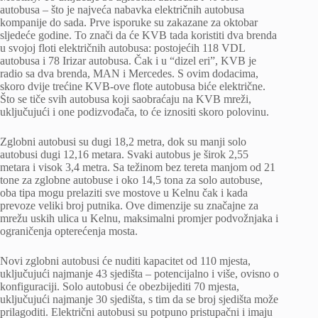
autobusa – što je najveća nabavka električnih autobusa
kompanije do sada. Prve isporuke su zakazane za oktobar
sljedeće godine. To znači da će KVB tada koristiti dva brenda
u svojoj floti električnih autobusa: postojećih 118 VDL
autobusa i 78 Irizar autobusa. Čak i u “dizel eri”, KVB je
radio sa dva brenda, MAN i Mercedes. S ovim dodacima,
skoro dvije trećine KVB-ove flote autobusa biće električne.
Što se tiče svih autobusa koji saobraćaju na KVB mreži,
uključujući i one podizvođača, to će iznositi skoro polovinu.
Zglobni autobusi su dugi 18,2 metra, dok su manji solo
autobusi dugi 12,16 metara. Svaki autobus je širok 2,55
metara i visok 3,4 metra. Sa težinom bez tereta manjom od 21
tone za zglobne autobuse i oko 14,5 tona za solo autobuse,
oba tipa mogu prelaziti sve mostove u Kelnu čak i kada
prevoze veliki broj putnika. Ove dimenzije su značajne za
mrežu uskih ulica u Kelnu, maksimalni promjer podvožnjaka i
ograničenja opterećenja mosta.
Novi zglobni autobusi će nuditi kapacitet od 110 mjesta,
uključujući najmanje 43 sjedišta – potencijalno i više, ovisno o
konfiguraciji. Solo autobusi će obezbijediti 70 mjesta,
uključujući najmanje 30 sjedišta, s tim da se broj sjedišta može
prilagoditi. Električni autobusi su potpuno pristupačni i imaju