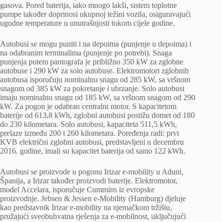
gasova. Pored baterija, iako mnogo lakši, sistem toplotne
pumpe također doprinosi ukupnoj težini vozila, osiguravajući
ugodne temperature u unutrašnjosti tokom cijele godine.
Autobusi se mogu puniti i na depoima (punjenje u depoima) i
na odabranim terminalima (punjenje po potrebi). Snaga
punjenja putem pantografa je približno 350 kW za zglobne
autobuse i 290 kW za solo autobuse. Elektromotori zglobnih
autobusa isporučuju nominalnu snagu od 285 kW, sa vršnom
snagom od 385 kW za pokretanje i ubrzanje. Solo autobusi
imaju nominalnu snagu od 185 kW, sa vršnom snagom od 290
kW. Za pogon je odabran centralni motor. S kapacitetom
baterije od 613,8 kWh, zglobni autobusi postižu domet od 180
do 230 kilometara. Solo autobusi, kapaciteta 511,5 kWh,
prelaze između 200 i 260 kilometara. Poređenja radi: prvi
KVB električni zglobni autobusi, predstavljeni u decembru
2016. godine, imali su kapacitet baterija od samo 122 kWh.
Autobusi se proizvode u pogonu Irizar e-mobility u Aduni,
Španija, a Irizar također proizvodi baterije. Elektromotor,
model Accelara, isporučuje Cummins iz evropske
proizvodnje. Jebsen & Jessen e-Mobility (Hamburg) djeluje
kao predstavnik Irizar e-mobility na njemačkom tržištu,
pružajući sveobuhvatna rješenja za e-mobilnost, uključujući