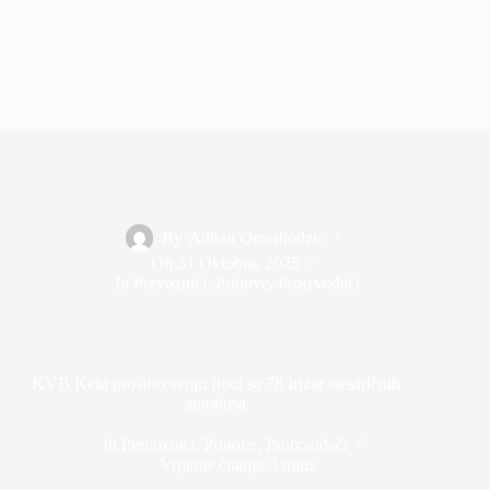
By
Adnan Omerhodzic
On
31 Oktobra, 2025
In
Prevoznici
,
Prinove
,
Proizvođači
KVB Keln proširio svoju flotu sa 78 Irizar električnih
autobusa
In
Prevoznici
,
Prinove
,
Proizvođači
Vrijeme čitanja
3 mins