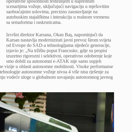
operativne sposobnosti testiranjem u naprednim
scenarijima vožnje, uključujući navigaciju u mješovitim
saobraćajnim uslovima, precizno zaustavljanje na
autobuskim stajalištima i interakciju u realnom vremenu
sa semaforima i raskrsnicama.
Izvršni direktor Karsana, Okan Baş, napominjući da
Karsan nastavlja modernizirati javni prevoz širom svijeta
od Evrope do SAD-a tehnologijama sljedeće generacije,
izjavio je: „Na tržištu poput Francuske, gdje su propisi
izuzetno rigorozni i selektivni, operativno odobrenje koje
smo dobili za autonomni e-ATAK nije samo uspjeh
lne vizije u oblasti autonomne mobilnosti. Visoke performanse
tehnologije autonomne vožnje nivoa 4 više nisu rješenje za
anju vodeće uloge u globalnom usvajanju autonomnog javnog