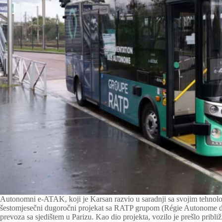
Autonomni e-ATAK, koji je Karsan razvio u saradnji sa svojim tehn
šestomjesečni dugoročni projekat sa RATP grupom (Régie Autonome des
prevoza sa sjedištem u Parizu. Kao dio projekta, vozilo je prešlo prib