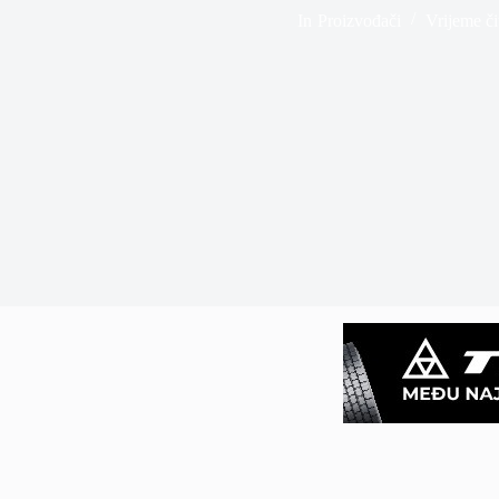
In
Proizvođači
Vrijeme či