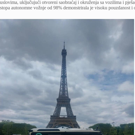
uslovima, uključujući otvoreni saobraćaj i okruženja sa vozilima i pješ
stopa autonomne vožnje od 98% demonstrirala je visoku pouzdanost i op