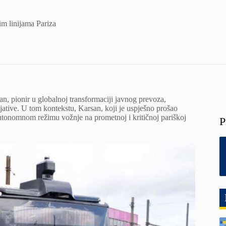
m linijama Pariza
n, pionir u globalnoj transformaciji javnog prevoza,
jative. U tom kontekstu, Karsan, koji je uspješno prošao
u autonomnom režimu vožnje na prometnoj i kritičnoj pariškoj
P