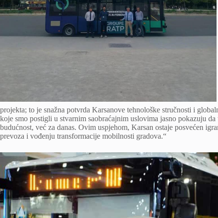
projekta; to je snažna potvrda Karsanove tehnološke stručnosti i globa
koje smo postigli u stvarnim saobraćajnim uslovima jasno pokazuju da 
budućnost, već za danas. Ovim uspjehom, Karsan ostaje posvećen igr
prevoza i vođenju transformacije mobilnosti gradova.“