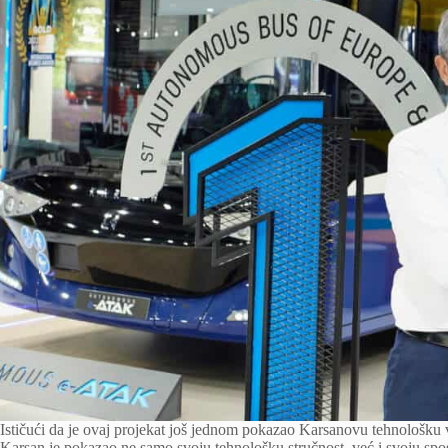
Ističući da je ovaj projekat još jednom pokazao Karsanovu tehnološku v
Karsan je pokazao ne samo svoju tehnološku stručnost, već i svoju spo