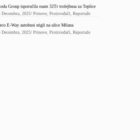
oda Group isporučila osam 32Tr trolejbusa za Teplice
5 Decembra, 2025
/
Prinove
,
Proizvođači
,
Reportaže
eco E-Way autobusi stigli na ulice Milana
6 Decembra, 2025
/
Prinove
,
Proizvođači
,
Reportaže