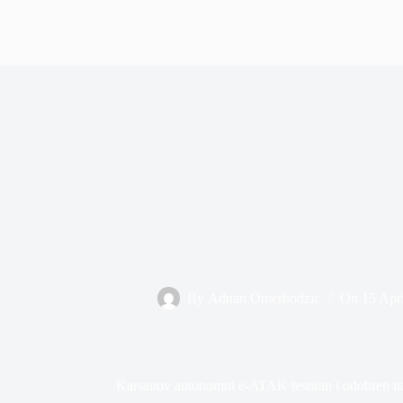
By
Adnan Omerhodzic
On
15 Apr
Karsanov autonomni e-ATAK testiran i odobren na