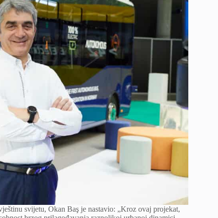
ještinu svijetu, Okan Baş je nastavio: „Kroz ovaj projekat,
sobnost brzog prilagođavanja raznolikoj urbanoj dinamici,