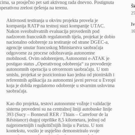
acima, sa prosječno pet sati aktivnog rada dnevno. Postignuta
Šk
erativnu zrelost rješenja na terenu.
2
Aktivnosti testiranja u okviru projekta provela je
Iv
kompanija RATP na testnoj stazi kompanije UTAC.
Nakon sveobuhvatnih evaluacija provedenih pod
1
nadzorom francuskih regulatornih tijela, projekat je dobio
nacionalno odobrenje za testiranje od strane DGEC-a,
agencije unutar francuskog Ministarstva saobraćaja
odgovorne za procese odobravanja autonomne
mobilnosti. Ovim odobrenjem, Autonomni e-ATAK je
postigao status „Operativnog odobrenja“ za provođenje
autonomnih operacija u otvorenom saobraćaju. U tom
smislu, projekat se pozicionirao kao jedna od pionirskih i
referentnih aplikacija za autonomni javni prevoz u Evropi
koja je dobila regulatorno odobrenje u stvarnim uslovima
saobraćaja.
Kao dio projekta, testovi autonomne vožnje i validacije
sistema provedeni su na centralnoj liniji autobuske linije
393 (Sucy – Bonneuil RER / Thiais – Carrefour de la
Résistance) dugoj otprilike 8,5 kilometara, jednoj od
najprometnijih i najkritičnijih linija u Parizu. U tom
kontekstu, vozilo je uspješno demonstriralo svoje