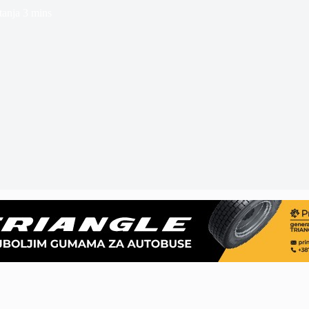
tanja
3 mins