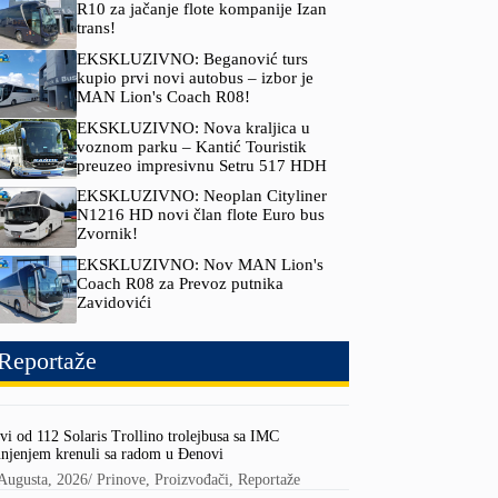
R10 za jačanje flote kompanije Izan
trans!
EKSKLUZIVNO: Beganović turs
kupio prvi novi autobus – izbor je
MAN Lion's Coach R08!
EKSKLUZIVNO: Nova kraljica u
voznom parku – Kantić Touristik
preuzeo impresivnu Setru 517 HDH
EKSKLUZIVNO: Neoplan Cityliner
N1216 HD novi član flote Euro bus
Zvornik!
EKSKLUZIVNO: Nov MAN Lion's
Coach R08 za Prevoz putnika
Zavidovići
Reportaže
vi od 112 Solaris Trollino trolejbusa sa IMC
njenjem krenuli sa radom u Đenovi
Augusta, 2026
/
Prinove
,
Proizvođači
,
Reportaže