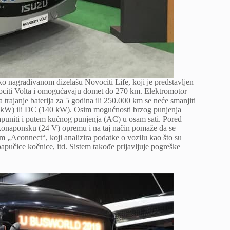
ko nagrađivanom dizelašu Novociti Life, koji je predstavljen
ociti Volta i omogućavaju domet do 270 km. Elektromotor
trajanje baterija za 5 godina ili 250.000 km se neće smanjiti
22 kW) ili DC (140 kW). Osim mogućnosti brzog punjenja
puniti i putem kućnog punjenja (AC) u osam sati. Pored
iskonaponsku (24 V) opremu i na taj način pomaže da se
m „Aconnect“, koji analizira podatke o vozilu kao što su
 papučice kočnice, itd. Sistem takođe prijavljuje pogreške