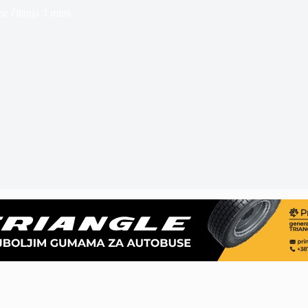
e čitanja
3 mins