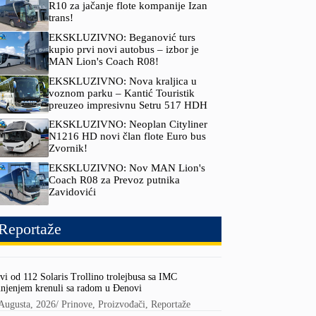
R10 za jačanje flote kompanije Izan
trans!
EKSKLUZIVNO: Beganović turs
kupio prvi novi autobus – izbor je
MAN Lion's Coach R08!
EKSKLUZIVNO: Nova kraljica u
voznom parku – Kantić Touristik
preuzeo impresivnu Setru 517 HDH
EKSKLUZIVNO: Neoplan Cityliner
N1216 HD novi član flote Euro bus
Zvornik!
EKSKLUZIVNO: Nov MAN Lion's
Coach R08 za Prevoz putnika
Zavidovići
Reportaže
vi od 112 Solaris Trollino trolejbusa sa IMC
njenjem krenuli sa radom u Đenovi
Augusta, 2026
/
Prinove
,
Proizvođači
,
Reportaže