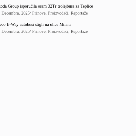
oda Group isporučila osam 32Tr trolejbusa za Teplice
5 Decembra, 2025
/
Prinove
,
Proizvođači
,
Reportaže
eco E-Way autobusi stigli na ulice Milana
6 Decembra, 2025
/
Prinove
,
Proizvođači
,
Reportaže