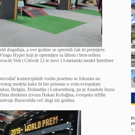
d događaja, a ove godine su spremili čak tri premijere.
isigo Hyper koji je opremljen sa liftom i best-sellera
vociti Volt i Citivolt 12 te novi 13-metarski model Interliner
oizvođač komercijalnih vozila posebno se fokusira na
slovnog modela kako bi bio prisutan u svim evropskim
eluksa, Belgiju, Holandiju i Luksemburg, pa je Anadolu Isuzu
ječima direktora izvoza Hakan Kefoğlua, evropsko tržište
isustvuje Busworldu već dugi niz godina.
Pr
pu
3 