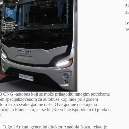
Šk
2
Iv
1
r 13 CNG -autobus koji se može prilagoditi mnogim potrebama
om specijalizovanom za autobuse koji rade prilagođeni
adolu Isuzu svake godine raste. Ove godine očekujemo
je u Francusku, jer se bilježe velike isporuke u tri grada u
lu.
 Tuğrul Arıkan, generalni direktor Anadolu Isuzu, rekao je