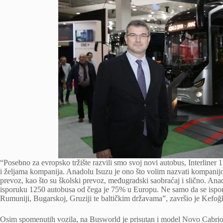
“Posebno za evropsko tržište razvili smo svoj novi autobus, Interline
i željama kompanija. Anadolu Isuzu je ono što volim nazvati kompanij
prevoz, kao što su školski prevoz, međugradski saobraćaj i slično. An
isporuku 1250 autobusa od čega je 75% u Europu. Ne samo da se isporuču
Rumuniji, Bugarskoj, Gruziji te baltičkim državama”, završio je Kefoğ
Osim spomenutih vozila, na Busworld je prisutan i model Novo Cabrio.