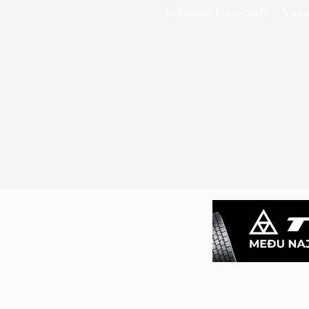
In
Prinove
,
Proizvođači
Vrijem