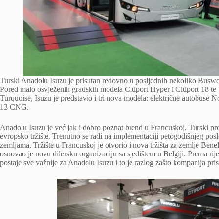
Turski Anadolu Isuzu je prisutan redovno u posljednih nekoliko Busworl
Pored malo osvježenih gradskih modela Citiport Hyper i Citiport 18 te V
Turquoise, Isuzu je predstavio i tri nova modela: električne autobuse No
13 CNG.
Anadolu Isuzu je već jak i dobro poznat brend u Francuskoj. Turski pr
evropsko tržište. Trenutno se radi na implementaciji petogodišnjeg po
zemljama. Tržište u Francuskoj je otvorio i nova tržišta za zemlje Ben
osnovao je novu dilersku organizaciju sa sjedištem u Belgiji. Prema ri
postaje sve važnije za Anadolu Isuzu i to je razlog zašto kompanija pr