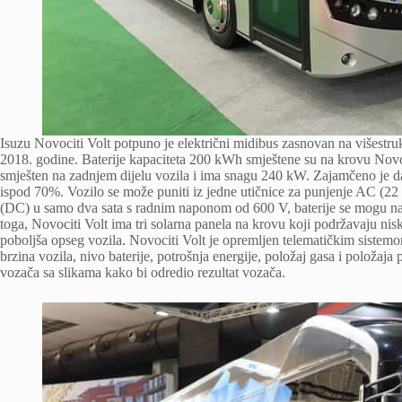
Isuzu Novociti Volt potpuno je električni midibus zasnovan na višestru
2018. godine. Baterije kapaciteta 200 kWh smještene su na krovu Nov
smješten na zadnjem dijelu vozila i ima snagu 240 kW. Zajamčeno je da 
ispod 70%. Vozilo se može puniti iz jedne utičnice za punjenje AC (
(DC) u samo dva sata s radnim naponom od 600 V, baterije se mogu na
toga, Novociti Volt ima tri solarna panela na krovu koji podržavaju n
poboljša opseg vozila. Novociti Volt je opremljen telematičkim sistemo
brzina vozila, nivo baterije, potrošnja energije, položaj gasa i položaja
vozača sa slikama kako bi odredio rezultat vozača.