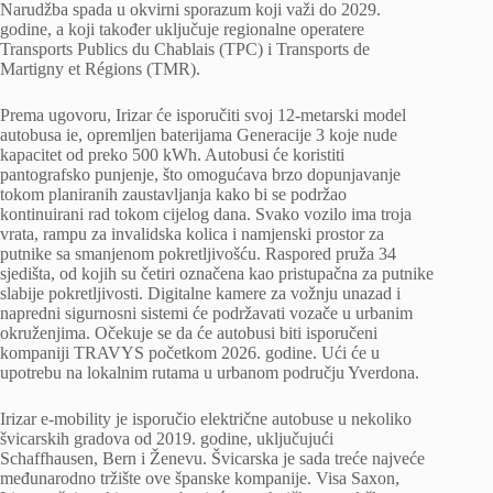
Narudžba spada u okvirni sporazum koji važi do 2029.
godine, a koji također uključuje regionalne operatere
Transports Publics du Chablais (TPC) i Transports de
Martigny et Régions (TMR).
Prema ugovoru, Irizar će isporučiti svoj 12-metarski model
autobusa ie, opremljen baterijama Generacije 3 koje nude
kapacitet od preko 500 kWh. Autobusi će koristiti
pantografsko punjenje, što omogućava brzo dopunjavanje
tokom planiranih zaustavljanja kako bi se podržao
kontinuirani rad tokom cijelog dana. Svako vozilo ima troja
vrata, rampu za invalidska kolica i namjenski prostor za
putnike sa smanjenom pokretljivošću. Raspored pruža 34
sjedišta, od kojih su četiri označena kao pristupačna za putnike
slabije pokretljivosti. Digitalne kamere za vožnju unazad i
napredni sigurnosni sistemi će podržavati vozače u urbanim
okruženjima. Očekuje se da će autobusi biti isporučeni
kompaniji TRAVYS početkom 2026. godine. Ući će u
upotrebu na lokalnim rutama u urbanom području Yverdona.
Irizar e-mobility je isporučio električne autobuse u nekoliko
švicarskih gradova od 2019. godine, uključujući
Schaffhausen, Bern i Ženevu. Švicarska je sada treće najveće
međunarodno tržište ove španske kompanije. Visa Saxon,