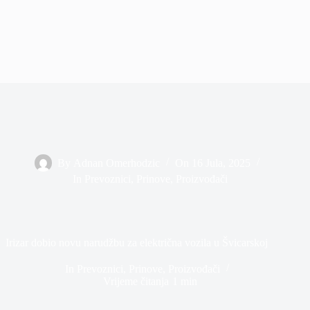
By
Adnan Omerhodzic
On
16 Jula, 2025
In
Prevoznici
,
Prinove
,
Proizvođači
Irizar dobio novu narudžbu za električna vozila u Švicarskoj
In
Prevoznici
,
Prinove
,
Proizvođači
Vrijeme čitanja
1 min