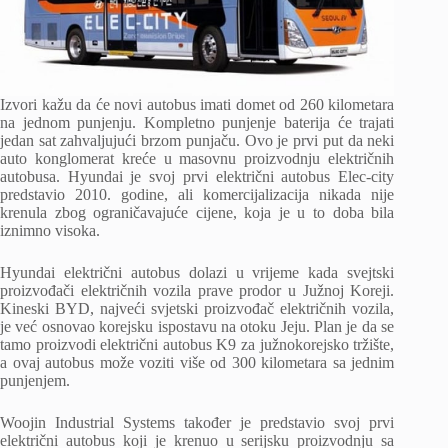
Izvori kažu da će novi autobus imati domet od 260 kilometara
na jednom punjenju. Kompletno punjenje baterija će trajati
jedan sat zahvaljujući brzom punjaču. Ovo je prvi put da neki
auto konglomerat kreće u masovnu proizvodnju električnih
autobusa. Hyundai je svoj prvi električni autobus Elec-city
predstavio 2010. godine, ali komercijalizacija nikada nije
krenula zbog ograničavajuće cijene, koja je u to doba bila
iznimno visoka.
Hyundai električni autobus dolazi u vrijeme kada svejtski
proizvođači električnih vozila prave prodor u Južnoj Koreji.
Kineski BYD, najveći svjetski proizvođač električnih vozila,
je već osnovao korejsku ispostavu na otoku Jeju. Plan je da se
tamo proizvodi električni autobus K9 za južnokorejsko tržište,
a ovaj autobus može voziti više od 300 kilometara sa jednim
punjenjem.
Woojin Industrial Systems također je predstavio svoj prvi
električni autobus koji je krenuo u serijsku proizvodnju sa