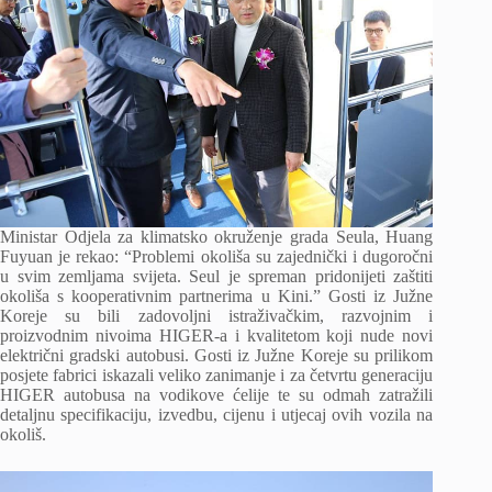
Ministar
Odjela za klimatsko okruženje grada Seula,
Huang
Fuyuan je rekao: “Problemi okoliša su zajednički i dugoročni
u svim zemljama svijeta. Seul je spreman pridonijeti zaštiti
okoliša s kooperativnim partnerima u Kini.” Gosti iz Južne
Koreje su bili zadovoljni istraživačkim, razvojnim i
proizvodnim nivoima HIGER-a i kvalitetom koji nude novi
električni gradski autobusi. Gosti iz Južne Koreje su prilikom
posjete fabrici iskazali veliko zanimanje i za četvrtu generaciju
HIGER autobusa na vodikove ćelije te su odmah zatražili
detaljnu specifikaciju, izvedbu, cijenu i utjecaj ovih vozila na
okoliš.