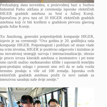
Predzadnjeg dana novembra, u proizvodnoj bazi u Suzhou
Industrial Parku održana je ceremonija isporuke električnih
HIGER gradskih autobusa za Seul u Južnoj Koreji.
Isporučena je prva tura od 10 HIGER električnih gradskih
autobusa koji će biti korišteni u gradskom prevozu glavnog
grada Južne Koreje.
Xu Jianzhong, generalni potpredsjednik kompanije HIGER,
izjavio je na ceremoniji: “Ova godina je 20. godišnjica rada
kompanije HIGER. Potpomognuti i podržani od strane vlade
na svim nivoima, HIGER je pozitivno odgovorio i inzistirao je
na inovativnoj strategiji razvoja i internacionalizacije, ubrzao
je proces izvoza kineskih autobusa u inostranstvo i pri tome
smo razvili snažno međunarodno tržište i uspostavili temeljitu
post-prodajnu uslugu i ponosni smo reći da se naša vozila
trenutno prodaju u više od 100 zemalja. Isporuka ovih
električnih gradskih autobusa pružit će novi zamah za
intenzivnu saradnju naše dvije zemlje.”