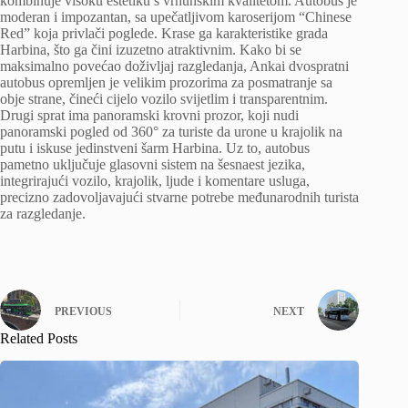
kombinuje visoku estetiku s vrhunskim kvalitetom. Autobus je
moderan i impozantan, sa upečatljivom karoserijom “Chinese
Red” koja privlači poglede. Krase ga karakteristike grada
Harbina, što ga čini izuzetno atraktivnim. Kako bi se
maksimalno povećao doživljaj razgledanja, Ankai dvospratni
autobus opremljen je velikim prozorima za posmatranje sa
obje strane, čineći cijelo vozilo svijetlim i transparentnim.
Drugi sprat ima panoramski krovni prozor, koji nudi
panoramski pogled od 360° za turiste da urone u krajolik na
putu i iskuse jedinstveni šarm Harbina. Uz to, autobus
pametno uključuje glasovni sistem na šesnaest jezika,
integrirajući vozilo, krajolik, ljude i komentare usluga,
precizno zadovoljavajući stvarne potrebe međunarodnih turista
za razgledanje.
PREVIOUS
NEXT
Related Posts