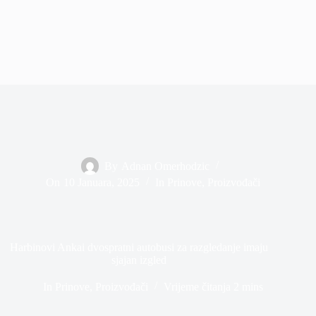
By
Adnan Omerhodzic
On
10 Januara, 2025
In
Prinove
,
Proizvođači
Harbinovi Ankai dvospratni autobusi za razgledanje imaju
sjajan izgled
In
Prinove
,
Proizvođači
Vrijeme čitanja
2 mins