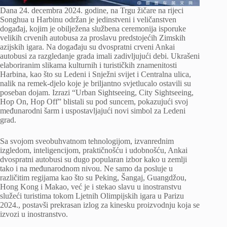
Dana 24. decembra 2024. godine, na Trgu žičare na rijeci
Songhua u Harbinu održan je jedinstveni i veličanstven
događaj, kojim je obilježena službena ceremonija isporuke
velikih crvenih autobusa za proslavu predstojećih Zimskih
azijskih igara. Na događaju su dvospratni crveni Ankai
autobusi za razgledanje grada imali zadivljujući debi. Ukrašeni
elaboriranim slikama kulturnih i turističkih znamenitosti
Harbina, kao što su Ledeni i Snježni svijet i Centralna ulica,
nalik na remek-djelo koje je briljantno svjetlucalo ostavili su
poseban dojam. Izrazi “Urban Sightseeing, City Sightseeing,
Hop On, Hop Off” blistali su pod suncem, pokazujući svoj
međunarodni šarm i uspostavljajući novi simbol za Ledeni
grad.
Sa svojom sveobuhvatnom tehnologijom, izvanrednim
izgledom, inteligencijom, praktičnošću i udobnošću, Ankai
dvospratni autobusi su dugo popularan izbor kako u zemlji
tako i na međunarodnom nivou. Ne samo da posluje u
različitim regijama kao što su Peking, Šangaj, Guangdžou,
Hong Kong i Makao, već je i stekao slavu u inostranstvu
služeći turistima tokom Ljetnih Olimpijskih igara u Parizu
2024., postavši prekrasan izlog za kinesku proizvodnju koja se
izvozi u inostranstvo.