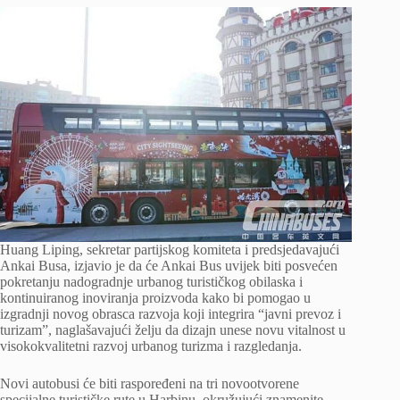
Huang Liping, sekretar partijskog komiteta i predsjedavajući
Ankai Busa, izjavio je da će Ankai Bus uvijek biti posvećen
pokretanju nadogradnje urbanog turističkog obilaska i
kontinuiranog inoviranja proizvoda kako bi pomogao u
izgradnji novog obrasca razvoja koji integrira “javni prevoz i
turizam”, naglašavajući želju da dizajn unese novu vitalnost u
visokokvalitetni razvoj urbanog turizma i razgledanja.
Novi autobusi će biti raspoređeni na tri novootvorene
specijalne turističke rute u Harbinu, okružujući znamenite