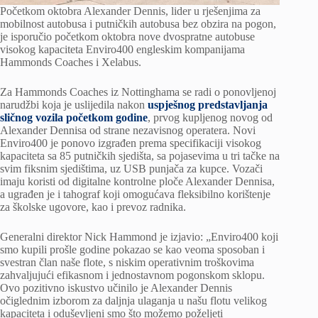
Početkom oktobra Alexander Dennis, lider u rješenjima za
mobilnost autobusa i putničkih autobusa bez obzira na pogon,
je isporučio početkom oktobra nove dvospratne autobuse
visokog kapaciteta Enviro400 engleskim kompanijama
Hammonds Coaches i Xelabus.
Za Hammonds Coaches iz Nottinghama se radi o ponovljenoj
narudžbi koja je uslijedila nakon
uspješnog predstavljanja
sličnog vozila početkom godine
, prvog kupljenog novog od
Alexander Dennisa od strane nezavisnog operatera. Novi
Enviro400 je ponovo izgrađen prema specifikaciji visokog
kapaciteta sa 85 putničkih sjedišta, sa pojasevima u tri tačke na
svim fiksnim sjedištima, uz USB punjača za kupce. Vozači
imaju koristi od digitalne kontrolne ploče Alexander Dennisa,
a ugrađen je i tahograf koji omogućava fleksibilno korištenje
za školske ugovore, kao i prevoz radnika.
Generalni direktor Nick Hammond je izjavio: „Enviro400 koji
smo kupili prošle godine pokazao se kao veoma sposoban i
svestran član naše flote, s niskim operativnim troškovima
zahvaljujući efikasnom i jednostavnom pogonskom sklopu.
Ovo pozitivno iskustvo učinilo je Alexander Dennis
očiglednim izborom za daljnja ulaganja u našu flotu velikog
kapaciteta i oduševljeni smo što možemo poželjeti