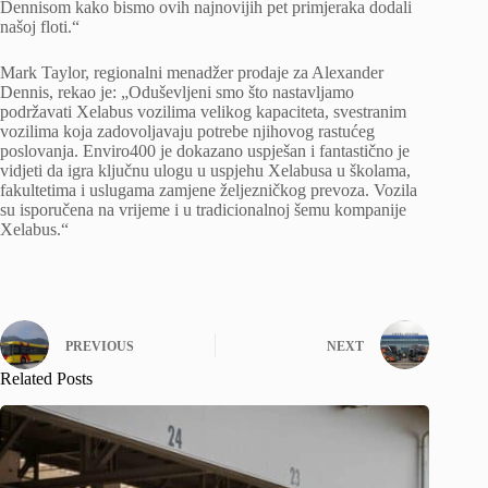
Dennisom kako bismo ovih najnovijih pet primjeraka dodali
našoj floti.“
Mark Taylor, regionalni menadžer prodaje za Alexander
Dennis, rekao je: „Oduševljeni smo što nastavljamo
podržavati Xelabus vozilima velikog kapaciteta, svestranim
vozilima koja zadovoljavaju potrebe njihovog rastućeg
poslovanja. Enviro400 je dokazano uspješan i fantastično je
vidjeti da igra ključnu ulogu u uspjehu Xelabusa u školama,
fakultetima i uslugama zamjene željezničkog prevoza. Vozila
su isporučena na vrijeme i u tradicionalnoj šemu kompanije
Xelabus.“
PREVIOUS
NEXT
Related Posts