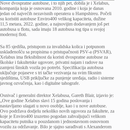
Nove dvospratne autobuse, i to njih pet, dobila je i Xelabus,
kompanija koja je osnovana 2010. godine i koja je danas
jedan od najvećih nezavisnih operatera u Hampshireu. Počeli
su koristiti autobuse Enviro400 velikog kapaciteta, dužine
11,5 metara, 2022. godine, a najnovijim dodavanjem još pet
autobusa u flotu, sada imaju 18 autobusa tog tipa u svojoj
modernoj floti.
Sa 85 sjedišta, pristupom za invalidska kolica i potpunom
usklađenošću sa propisima o pristupačnosti PSV-a (PSVAR),
Xelabus ima fleksibilnost da koristi dvospratne autobuse za
školske i fakultetske ugovore, privatni najam i radove na
zamjeni šinskih vozila po potrebi. Specifikacija autobusa
uključuje pojaseve s tri tačke vezivanja na svim fiksnim
sjedištima, USB priključke za punjenje uređaja, radio i sisteme
javnog ozvučenja, kao i digitalne tahografe.
Osnivač i generalni direktor Xelabusa, Gareth Blair, izjavio je:
„Ove godine Xelabus slavi 15 godina poslovanja i
nastavljamo ulagati u novo osoblje, kao i u nove autobuse.
Ovo podržava dodjelu nekoliko novih ugovora za fakultete, za
koje je Enviro400 izuzetno pogodan zahvaljujući velikom
kapacitetu putnika u pouzdanom i jednostavnom osnovnom
vozilu za održavanje. Bilo je sjajno sarađivati ​​s Alexanderom