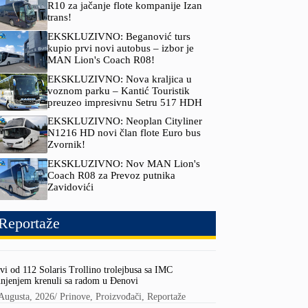
R10 za jačanje flote kompanije Izan
trans!
EKSKLUZIVNO: Beganović turs
kupio prvi novi autobus – izbor je
MAN Lion's Coach R08!
EKSKLUZIVNO: Nova kraljica u
voznom parku – Kantić Touristik
preuzeo impresivnu Setru 517 HDH
EKSKLUZIVNO: Neoplan Cityliner
N1216 HD novi član flote Euro bus
Zvornik!
EKSKLUZIVNO: Nov MAN Lion's
Coach R08 za Prevoz putnika
Zavidovići
Reportaže
vi od 112 Solaris Trollino trolejbusa sa IMC
njenjem krenuli sa radom u Đenovi
Augusta, 2026
/
Prinove
,
Proizvođači
,
Reportaže