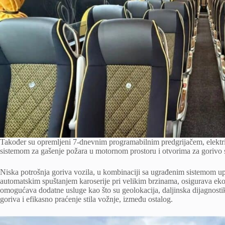
Također su opremljeni 7-dnevnim programabilnim predgrijačem, elekt
sistemom za gašenje požara u motornom prostoru i otvorima za gorivo s
Niska potrošnja goriva vozila, u kombinaciji sa ugrađenim sistemom up
automatskim spuštanjem karoserije pri velikim brzinama, osigurava ek
omogućava dodatne usluge kao što su geolokacija, daljinska dijagnosti
goriva i efikasno praćenje stila vožnje, između ostalog.