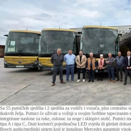
Sa 55 putničkih sjedišta i 2 sjedišta za vodiče i vozača, plus centralno
ikakvih želja. Putnici će uživati ​​u vožnji u svojim Softline tapecirani
integrirane naslone za ruke, oslonac za noge i sklopivi stolić. Putnici
tipa A i tipa C, čitati koristeći pojedinačna LED svjetla ili gledati do
Bosch audio/medijski sistem koji je instalirao Mercedes garantuje viso