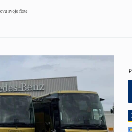
vu svoje flote
P