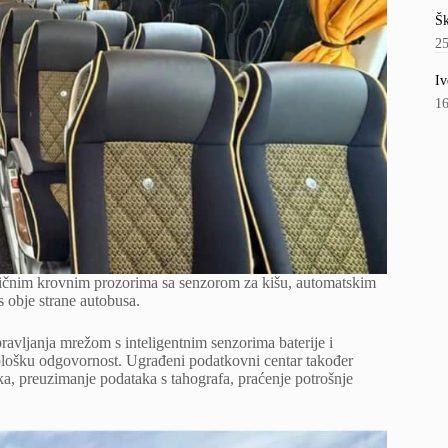
Šk
2
Iv
1
ričnim krovnim prozorima sa senzorom za kišu, automatskim
 obje strane autobusa.
ravljanja mrežom s inteligentnim senzorima baterije i
ološku odgovornost. Ugrađeni podatkovni centar također
ka, preuzimanje podataka s tahografa, praćenje potrošnje