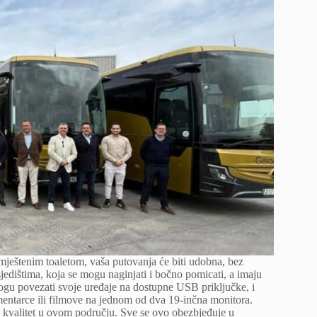
 smještenim toaletom, vaša putovanja će biti udobna, bez
m sjedištima, koja se mogu naginjati i bočno pomicati, a imaju
 mogu povezati svoje uređaje na dostupne USB priključke, i
kumentarce ili filmove na jednom od dva 19-inčna monitora.
k kvalitet u ovom području. Sve se ovo obezbjeđuje u