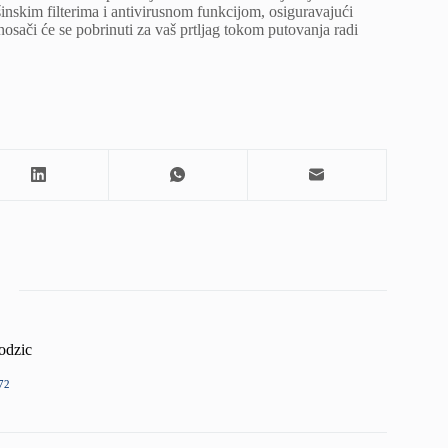
nskim filterima i antivirusnom funkcijom, osiguravajući
nosači će se pobrinuti za vaš prtljag tokom putovanja radi
odzic
72