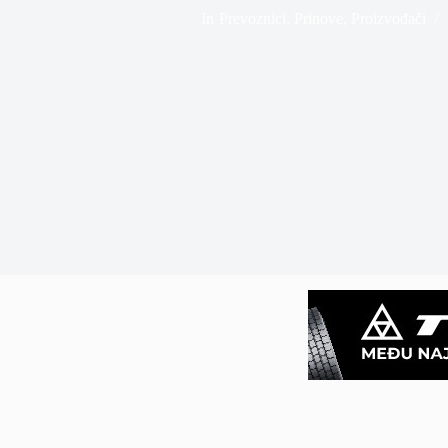
In
Prevoznici
,
Prinove
,
Proizvođači