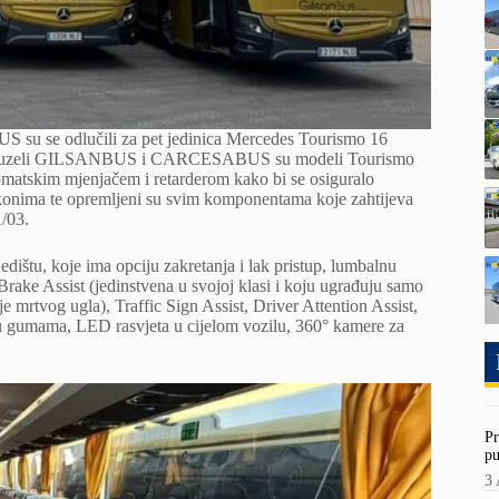
 se odlučili za pet jedinica Mercedes Tourismo 16
 preuzeli GILSANBUS i CARCESABUS su modeli Tourismo
tskim mjenjačem i retarderom kako bi se osiguralo
zakonima te opremljeni su svim komponentama koje zahtijeva
/03.
dištu, koje ima opciju zakretanja i lak pristup, lumbalnu
 Brake Assist (jedinstvena u svojoj klasi i koju ugrađuju samo
 mrtvog ugla), Traffic Sign Assist, Driver Attention Assist,
a u gumama, LED rasvjeta u cijelom vozilu, 360° kamere za
Pr
pu
3 