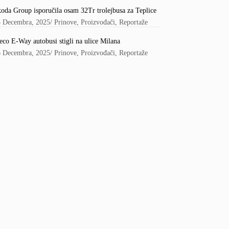
oda Group isporučila osam 32Tr trolejbusa za Teplice
5 Decembra, 2025
/
Prinove
,
Proizvođači
,
Reportaže
eco E-Way autobusi stigli na ulice Milana
6 Decembra, 2025
/
Prinove
,
Proizvođači
,
Reportaže