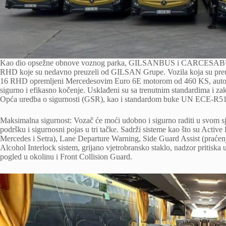
Kao dio opsežne obnove voznog parka, GILSANBUS i CARCESABUS su
RHD koje su nedavno preuzeli od GILSAN Grupe. Vozila koja su
16 RHD opremljeni Mercedesovim Euro 6E motorom od 460 KS, automa
sigurno i efikasno kočenje. Usklađeni su sa trenutnim standardima i 
Opća uredba o sigurnosti (GSR), kao i standardom buke UN ECE-R51
Maksimalna sigurnost: Vozač će moći udobno i sigurno raditi u svom sje
podršku i sigurnosni pojas u tri tačke. Sadrži sisteme kao što su Active
Mercedes i Setra), Lane Departure Warning, Side Guard Assist (praćenje
Alcohol Interlock sistem, grijano vjetrobransko staklo, nadzor pritisk
pogled u okolinu i Front Collision Guard.