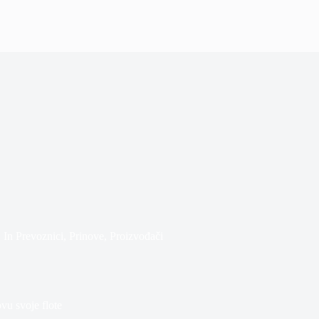
In
Prevoznici
,
Prinove
,
Proizvođači
vu svoje flote