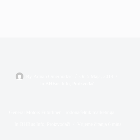
By
Adnan Omerhodzic
On
5 Maja, 2019
In
BHBus Info
,
Proizvođači
General Motors Futurliner – rodonačelnik marketinga
In
BHBus Info
,
Proizvođači
Vrijeme čitanja
6 mins