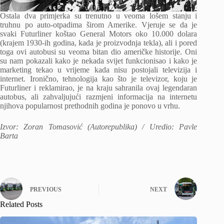
Ostala dva primjerka su trenutno u veoma lošem stanju i
truhnu po auto-otpadima širom Amerike. Vjeruje se da je
svaki Futurliner koštao General Motors oko 10.000 dolara
(krajem 1930-ih godina, kada je proizvodnja tekla), ali i pored
toga ovi autobusi su veoma bitan dio američke historije. Oni
su nam pokazali kako je nekada svijet funkcionisao i kako je
marketing tekao u vrijeme kada nisu postojali televizija i
internet. Ironično, tehnologija kao što je televizor, koju je
Futurliner i reklamirao, je na kraju sahranila ovaj legendaran
autobus, ali zahvaljujući razmjeni informacija na internetu
njihova popularnost prethodnih godina je ponovo u vrhu.
Izvor: Zoran Tomasović (Autorepublika) / Uredio: Pavle
Barta
PREVIOUS
NEXT
Related Posts