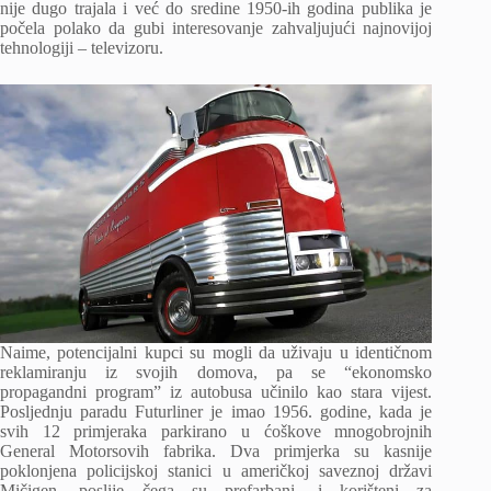
nije dugo trajala i već do sredine 1950-ih godina publika je
počela polako da gubi interesovanje zahvaljujući najnovijoj
tehnologiji – televizoru.
Naime, potencijalni kupci su mogli da uživaju u identičnom
reklamiranju iz svojih domova, pa se “ekonomsko
propagandni program” iz autobusa učinilo kao stara vijest.
Posljednju paradu Futurliner je imao 1956. godine, kada je
svih 12 primjeraka parkirano u ćoškove mnogobrojnih
General Motorsovih fabrika. Dva primjerka su kasnije
poklonjena policijskoj stanici u američkoj saveznoj državi
Mičigen, poslije čega su prefarbani, i korišteni za