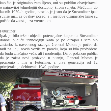
kao što je originalno zamišljeno, oni su publiku obavještavali
o najnovijoj tehnologiji dostupnoj širom svijeta. Međutim, do
kasnih 1930-ih godina, postalo je jasno da je Streamliner ipak
suviše mali za ovakav posao, a i njegove dizajnerske linije su
počele da zaostaju za vremenom.
Futurliner
Ipak je bilo teško ubjediti potencijalne kupce da Streamliner
donosi buduću tehnologiju kada je po dizajnu i sam bio
zastario. Iz navedenog razloga, General Motors je počeo da
radi na liniji novih vozila za paradu, koja su bila predviđena
da budu značajno veća, ali i modernija. Da bi pokazao publici
da je zaista novi proizvod u pitanju, General Motors je
promenio i ime u Futurliner, a prva generacija od 12
primjeraka je debitovala 1940. godine.