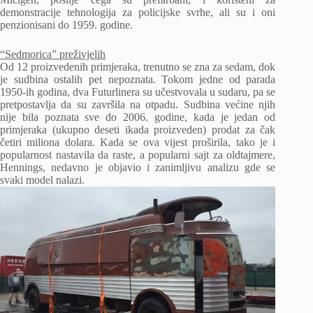
demonstracije tehnologija za policijske svrhe, ali su i oni
penzionisani do 1959. godine.
“Sedmorica” preživjelih
Od 12 proizvedenih primjeraka, trenutno se zna za sedam, dok
je sudbina ostalih pet nepoznata. Tokom jedne od parada
1950-ih godina, dva Futurlinera su učestvovala u sudaru, pa se
pretpostavlja da su završila na otpadu. Sudbina većine njih
nije bila poznata sve do 2006. godine, kada je jedan od
primjeraka (ukupno deseti ikada proizveden) prodat za čak
četiri miliona dolara. Kada se ova vijest proširila, tako je i
popularnost nastavila da raste, a popularni sajt za oldtajmere,
Hennings, nedavno je objavio i zanimljivu analizu gde se
svaki model nalazi.