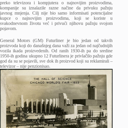
preko televizora i kompjutera o najnovijim proizvodima,
kompanije su iznalazile razne načine da privuku pažnju
javnog mnjenja. Cilj nije bio samo informisati potencijalne
kupce o najnovijim proizvodima, koji se koriste u
svakodnevnom životu već i privući njihovu pažnju svojom
pojavom.
General Motors (GM) Futurliner je bio jedan od takvih
proizvoda koji do današnjeg dana važi za jedan od najčudnijih
vozila ikada proizvedenih. Od ranih 1930-ih pa do sredine
1950-ih godina ukupno 12 Futurlinera je privlačilo pažnju gde
god da su se pojavili, sve dok ih proizvod koji su reklamirali –
televizor – nije penzionisao.