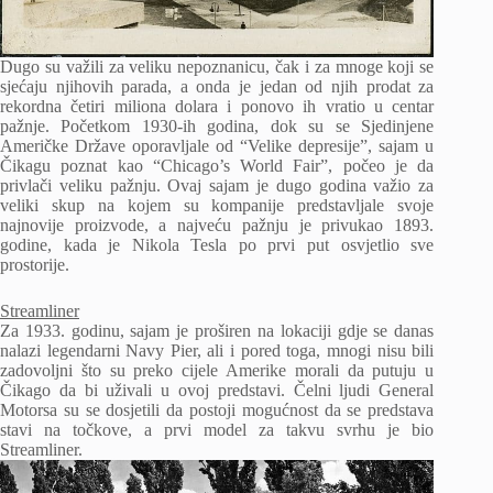
Dugo su važili za veliku nepoznanicu, čak i za mnoge koji se
sjećaju njihovih parada, a onda je jedan od njih prodat za
rekordna četiri miliona dolara i ponovo ih vratio u centar
pažnje. Početkom 1930-ih godina, dok su se Sjedinjene
Američke Države oporavljale od “Velike depresije”, sajam u
Čikagu poznat kao “Chicago’s World Fair”, počeo je da
privlači veliku pažnju. Ovaj sajam je dugo godina važio za
veliki skup na kojem su kompanije predstavljale svoje
najnovije proizvode, a najveću pažnju je privukao 1893.
godine, kada je Nikola Tesla po prvi put osvjetlio sve
prostorije.
Streamliner
Za 1933. godinu, sajam je proširen na lokaciji gdje se danas
nalazi legendarni Navy Pier, ali i pored toga, mnogi nisu bili
zadovoljni što su preko cijele Amerike morali da putuju u
Čikago da bi uživali u ovoj predstavi. Čelni ljudi General
Motorsa su se dosjetili da postoji mogućnost da se predstava
stavi na točkove, a prvi model za takvu svrhu je bio
Streamliner.