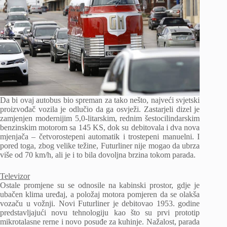
Da bi ovaj autobus bio spreman za tako nešto, najveći svjetski
proizvođač vozila je odlučio da ga osvježi. Zastarjeli dizel je
zamjenjen modernijim 5,0-litarskim, rednim šestocilindarskim
benzinskim motorom sa 145 KS, dok su debitovala i dva nova
mjenjača – četvorostepeni automatik i trostepeni manuelni. I
pored toga, zbog velike težine, Futurliner nije mogao da ubrza
više od 70 km/h, ali je i to bila dovoljna brzina tokom parada.
Televizor
Ostale promjene su se odnosile na kabinski prostor, gdje je
ubačen klima uređaj, a položaj motora pomjeren da se olakša
vozaču u vožnji. Novi Futurliner je debitovao 1953. godine
predstavljajući novu tehnologiju kao što su prvi prototip
mikrotalasne rerne i novo posuđe za kuhinje. Nažalost, parada