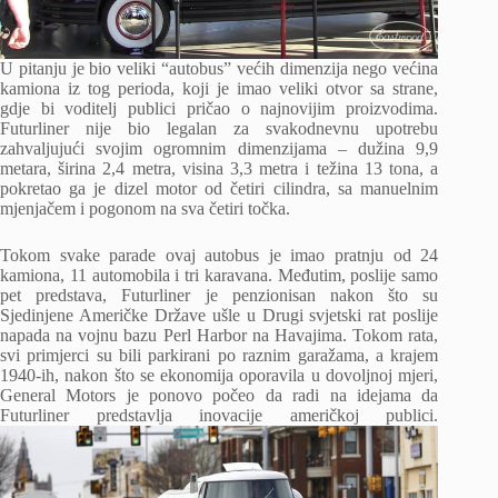
U pitanju je bio veliki “autobus” većih dimenzija nego većina
kamiona iz tog perioda, koji je imao veliki otvor sa strane,
gdje bi voditelj publici pričao o najnovijim proizvodima.
Futurliner nije bio legalan za svakodnevnu upotrebu
zahvaljujući svojim ogromnim dimenzijama – dužina 9,9
metara, širina 2,4 metra, visina 3,3 metra i težina 13 tona, a
pokretao ga je dizel motor od četiri cilindra, sa manuelnim
mjenjačem i pogonom na sva četiri točka.
Tokom svake parade ovaj autobus je imao pratnju od 24
kamiona, 11 automobila i tri karavana. Međutim, poslije samo
pet predstava, Futurliner je penzionisan nakon što su
Sjedinjene Američke Države ušle u Drugi svjetski rat poslije
napada na vojnu bazu Perl Harbor na Havajima. Tokom rata,
svi primjerci su bili parkirani po raznim garažama, a krajem
1940-ih, nakon što se ekonomija oporavila u dovoljnoj mjeri,
General Motors je ponovo počeo da radi na idejama da
Futurliner predstavlja inovacije američkoj publici.