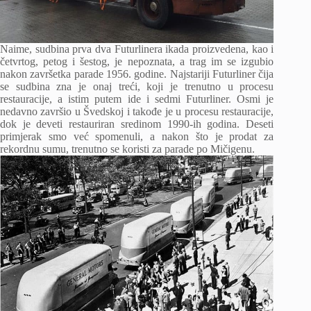
Naime, sudbina prva dva Futurlinera ikada proizvedena, kao i
četvrtog, petog i šestog, je nepoznata, a trag im se izgubio
nakon završetka parade 1956. godine. Najstariji Futurliner čija
se sudbina zna je onaj treći, koji je trenutno u procesu
restauracije, a istim putem ide i sedmi Futurliner. Osmi je
nedavno završio u Švedskoj i takođe je u procesu restauracije,
dok je deveti restauriran sredinom 1990-ih godina. Deseti
primjerak smo već spomenuli, a nakon što je prodat za
rekordnu sumu, trenutno se koristi za parade po Mičigenu.