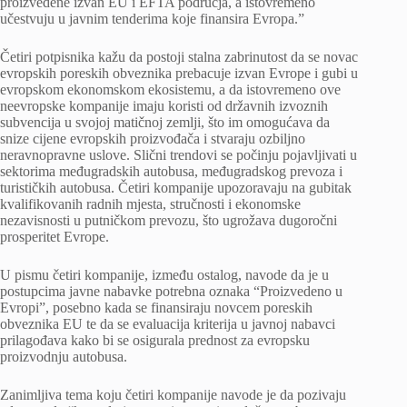
proizvedene izvan EU i EFTA područja, a istovremeno
učestvuju u javnim tenderima koje finansira Evropa.”
Četiri potpisnika kažu da postoji stalna zabrinutost da se novac
evropskih poreskih obveznika prebacuje izvan Evrope i gubi u
evropskom ekonomskom ekosistemu, a da istovremeno ove
neevropske kompanije imaju koristi od državnih izvoznih
subvencija u svojoj matičnoj zemlji, što im omogućava da
snize cijene evropskih proizvođača i stvaraju ozbiljno
neravnopravne uslove. Slični trendovi se počinju pojavljivati ​​u
sektorima međugradskih autobusa, međugradskog prevoza i
turističkih autobusa. Četiri kompanije upozoravaju na gubitak
kvalifikovanih radnih mjesta, stručnosti i ekonomske
nezavisnosti u putničkom prevozu, što ugrožava dugoročni
prosperitet Evrope.
U pismu četiri kompanije, između ostalog, navode da je u
postupcima javne nabavke potrebna oznaka “Proizvedeno u
Evropi”, posebno kada se finansiraju novcem poreskih
obveznika EU te da se evaluacija kriterija u javnoj nabavci
prilagođava kako bi se osigurala prednost za evropsku
proizvodnju autobusa.
Zanimljiva tema koju četiri kompanije navode je da pozivaju