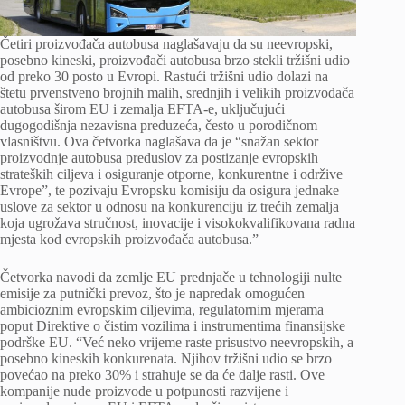
Četiri proizvođača autobusa naglašavaju da su neevropski,
posebno kineski, proizvođači autobusa brzo stekli tržišni udio
od preko 30 posto u Evropi. Rastući tržišni udio dolazi na
štetu prvenstveno brojnih malih, srednjih i velikih proizvođača
autobusa širom EU i zemalja EFTA-e, uključujući
dugogodišnja nezavisna preduzeća, često u porodičnom
vlasništvu. Ova četvorka naglašava da je “snažan sektor
proizvodnje autobusa preduslov za postizanje evropskih
strateških ciljeva i osiguranje otporne, konkurentne i održive
Evrope”, te pozivaju Evropsku komisiju da osigura jednake
uslove za sektor u odnosu na konkurenciju iz trećih zemalja
koja ugrožava stručnost, inovacije i visokokvalifikovana radna
mjesta kod evropskih proizvođača autobusa.”
Četvorka navodi da zemlje EU prednjače u tehnologiji nulte
emisije za putnički prevoz, što je napredak omogućen
ambicioznim evropskim ciljevima, regulatornim mjerama
poput Direktive o čistim vozilima i instrumentima finansijske
podrške EU. “Već neko vrijeme raste prisustvo neevropskih, a
posebno kineskih konkurenata. Njihov tržišni udio se brzo
povećao na preko 30% i strahuje se da će dalje rasti. Ove
kompanije nude proizvode u potpunosti razvijene i