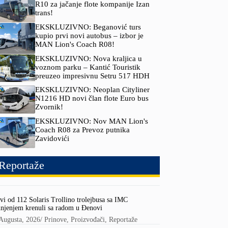
R10 za jačanje flote kompanije Izan
trans!
EKSKLUZIVNO: Beganović turs
kupio prvi novi autobus – izbor je
MAN Lion's Coach R08!
EKSKLUZIVNO: Nova kraljica u
voznom parku – Kantić Touristik
preuzeo impresivnu Setru 517 HDH
EKSKLUZIVNO: Neoplan Cityliner
N1216 HD novi član flote Euro bus
Zvornik!
EKSKLUZIVNO: Nov MAN Lion's
Coach R08 za Prevoz putnika
Zavidovići
Reportaže
vi od 112 Solaris Trollino trolejbusa sa IMC
njenjem krenuli sa radom u Đenovi
Augusta, 2026
/
Prinove
,
Proizvođači
,
Reportaže