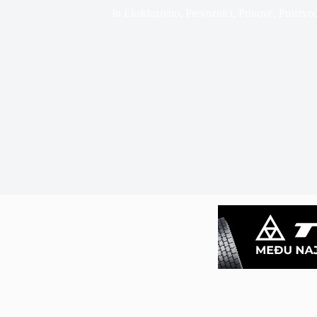
In
Ekskluzivno
,
Prevoznici
,
Prinove
,
Proizvo