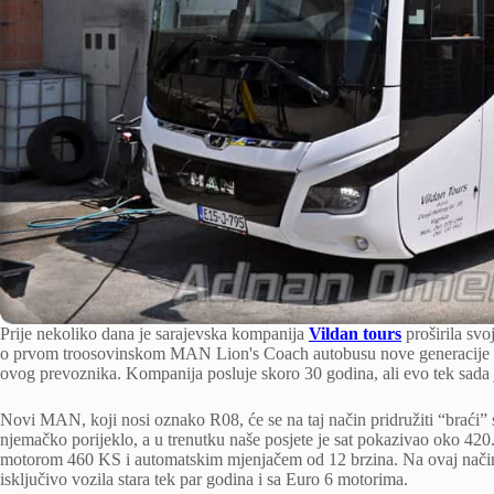
Prije nekoliko dana je sarajevska kompanija
Vildan tours
proširila sv
o prvom troosovinskom MAN Lion's Coach autobusu nove generacije u B
ovog prevoznika. Kompanija posluje skoro 30 godina, ali evo tek sada je
Novi MAN, koji nosi oznako R08, će se na taj način pridružiti “braći
njemačko porijeklo, a u trenutku naše posjete je sat pokazivao oko 
motorom 460 KS i automatskim mjenjačem od 12 brzina. Na ovaj način 
isključivo vozila stara tek par godina i sa Euro 6 motorima.