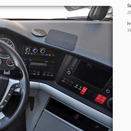
Šk
2
Iv
1