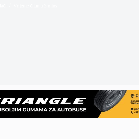
đači
Vrijeme čitanja
3 mins