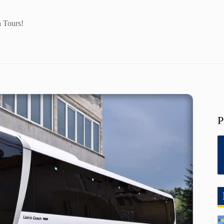
 Tours!
P