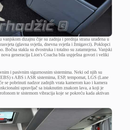
 vanjskom dizajnu čije su zadnja i prednja strana urađena u
rasvjeta (glavna svjetla, dnevna svjetla i žmigavci). Poklopci
ano. Bočna stakla su dvostruka i totalno su zatamnjena. Vanjski
je nova generacija Lion's Coacha bila uspješna govori i veliki
ivnim i pasivnim sigurnosnim sistemima. Neki od njih su
nica (EBS) s ABS i ASR sistemima, ESP, tempomat, LGS (Lane
će se pobrinuti nadzor zadnjih vrata kamerom kao i kamera
kcionalni upravljač sa istaknutim znakom lava, a koji je
krofonom te sistemom vibracija koje se pokreću kada aktivan