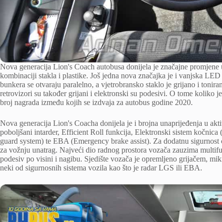
Nova generacija Lion's Coach autobusa donijela je značajne promjene u
kombinaciji stakla i plastike. Još jedna nova značajka je i vanjska LED 
bunkera se otvaraju paralelno, a vjetrobransko staklo je grijano i tonir
retrovizori su također grijani i elektronski su podesivi. O tome koliko 
broj nagrada između kojih se izdvaja za autobus godine 2020.
Nova generacija Lion's Coacha donijela je i brojna unaprijeđenja u akt
poboljšani intarder, Efficient Roll funkcija, Elektronski sistem koč
guard system) te EBA (Emergency brake assist). Za dodatnu sigurnost 
za vožnju unatrag. Najveći dio radnog prostora vozača zauzima multifun
podesiv po visini i nagibu. Sjedište vozača je opremljeno grijačem, mi
neki od sigurnosnih sistema vozila kao što je radar LGS ili EBA.