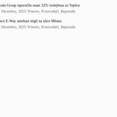
oda Group isporučila osam 32Tr trolejbusa za Teplice
5 Decembra, 2025
/
Prinove
,
Proizvođači
,
Reportaže
eco E-Way autobusi stigli na ulice Milana
6 Decembra, 2025
/
Prinove
,
Proizvođači
,
Reportaže