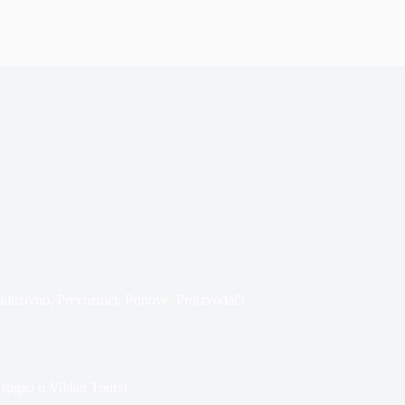
kluzivno
,
Prevoznici
,
Prinove
,
Proizvođači
tigao u Vildan Tours!