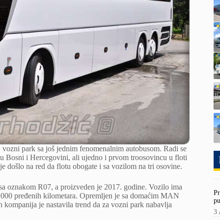
oj vozni park sa još jednim fenomenalnim autobusom. Radi se
osni i Hercegovini, ali ujedno i prvom troosovincu u floti
 došlo na red da flotu obogate i sa vozilom na tri osovine.
” sa oznakom R07, a proizveden je 2017. godine. Vozilo ima
Pr
420.000 pređenih kilometara. Opremljen je sa domaćim MAN
pu
kompanija je nastavila trend da za vozni park nabavlja
3 